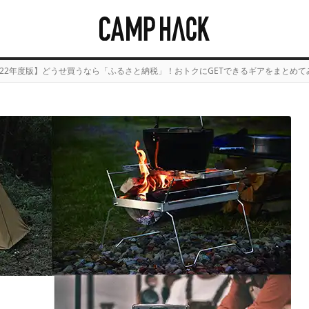
022年度版】どうせ買うなら「ふるさと納税」！おトクにGETできるギアをまとめて