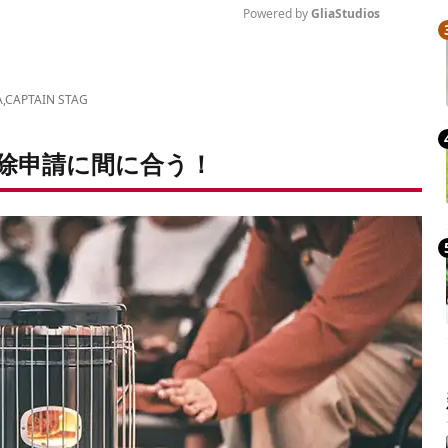
Powered by 
GliaStudios
Mute
A
,
CAPTAIN STAG
除申請に間に合う！