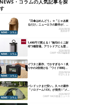
NEWS・コラムの人気記事を探
す
「日傘はめんどう」→「じゃあ被
るだけ」ニューエラの新作が、真
夏に照準合わせてます
2026/08/06
黒田祥平
NEWS・コラム
1,490円で買える！“無印のミニ財
布”3種登場。アウトドアにも普段
使いにもいいかも
2026/08/05
CAMP HACK編集部
NEWS・コラム
イワタニ新作、でかすぎる〜！炙
りやの2倍焼ける「ワイドBBQグ
リル」で“豪快焼肉”できるよ【再
2026/08/04
ずぼらまま
販開始】
NEWS・コラム
バンドックまだ安い。久々の新作
「ソロドーム1 EX」が発売！“メ
ッシュインナー”だけでも使える
2026/08/07
CAMP HACK最速ニュース
よ【防災も◎】
NEWS・コラム