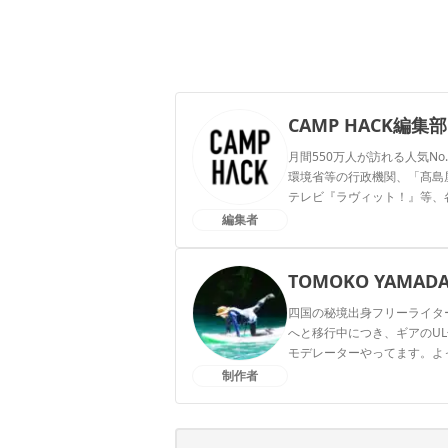
CAMP HACK編集部
月間550万人が訪れる人気No
環境省等の行政機関、「髙島屋」
テレビ『ラヴィット！』等、
編集者
CAMP HACK編集部のプ
TOMOKO YAMAD
四国の秘境出身フリーライタ
へと移行中につき、ギアのUL
モデレーターやってます。よってらっ
制作者
TOMOKO YAMADAのプ