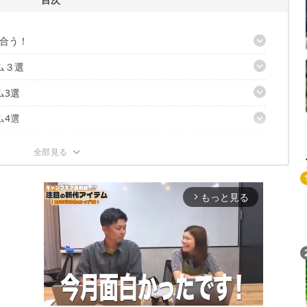
合う！
ム３選
う！
る！
ム3選
ット」
ト 6.5インチ」
ム4選
ZA OVEN POT」
火消しつぼ 火起し器付き」
ナ 50」
ム3選
ーFULLカスタム」2種
バリン」
mited Schlaf SF600」
ム2選
デュオ」
BI スタンダードセレクション」
 M」
クーラーボックス 25L」
ム2選
もっと見る
arrow_forward_ios
油ストーブ SL51CS」
ーター」
！体験型チケット5選！
3」
ァイヤープルーフ GSテント」
おトクにギアをGET
ルの森」利用券
用券
用チケット
for HIACE土日祝24時間」レンタル利用券