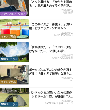
「スッと履ける」「かかとを踏め
る」。脱ぎ履きのイライラが消え
る快適“スニーカーサンダル”6選
2026/08/07
内舘 綾子
ファッション・ウェア
「このサイズが一番使う。」買い
物・ピクニック・ソロキャン
に“ちょうどいい”小型クーラーボ
2026/08/07
KOTA TAKAHASHI
ックス13選
キャンプ用品
「仕事疲れた…」「フジロック行
けなかった…」→“優しい音
楽”と“大きな自然”で治癒。まだ間
2026/08/07
CAMP HACK編集部
に合います。
NEWS・コラム
ポータブルエアコンの進化が凄す
ぎる！「暑すぎて無理」な夏キャ
ンプを激変させる最新5選
2026/08/07
eri
キャンプ用品
バンドックまだ安い。久々の新作
「ソロドーム1 EX」が発売！“メ
ッシュインナー”だけでも使える
2026/08/07
CAMP HACK最速ニュース
よ【防災も◎】
NEWS・コラム