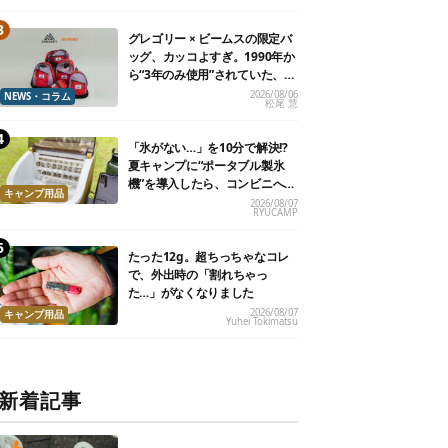
グレゴリー × ビームスの限定バ
ッグ、カッコよすぎ。1990年か
ら“3年のみ使用”されていた、紫
タグが復活
2026/08/06
NEWS・コラム
松尾 慧
「氷がない…」を10分で解決!?
夏キャンプに“ポータブル製氷
機”を導入したら、コンビニへ走
キャンプ用品
る必要がなくなった
2026/08/07
RYUCAMP
たった12g。超ちっちゃなコレ
で、外出時の「割れちゃっ
た…」がなくなりました
2026/08/07
キャンプ用品
Yuhei Tokimatsu
新着記事