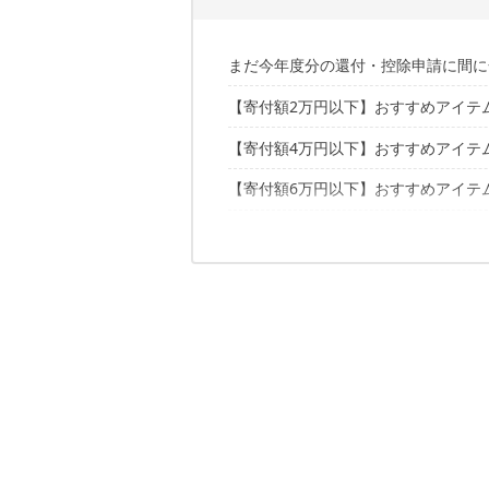
まだ今年度分の還付・控除申請に間に
【寄付額2万円以下】おすすめアイテ
自分の「寄付上限額」をチェックしよ
返礼品のおトク度は「還元率」で分か
【寄付額4万円以下】おすすめアイテ
その1. DVERG×BRID「USBブランケ
その2. ベルモント「黒皮コンボスキレッ
【寄付額6万円以下】おすすめアイテ
その1. アペルカ「ピザオーブンポット PIZ
その3. キャプテンススタッグ「大型
その2. スノーピーク 「シェルフコンテ
【寄付額8万円以下】おすすめアイテ
その1. 野良道具製作所「野良ブラスタ
その3. アラジン「カセットこんろ ヒ
その2.NANGA×SUNDAY MOUNTAIN「Li
【寄付額10万円以下】おすすめアイテ
その1. スノーピーク「コンボダッチ
その3. ベルモント「焚き火台 TOKO
その2. CWF「オールウェザーコンテナ
その4. REGARD 「SeaDek ハード
【寄付額15万円以下】おすすめアイテ
その1. キャプテンスタッグ×コロナ「石
その3. ファイヤーサイド「焚火台」
その2. アラジン「ポータブルガスヒ
「アクティビティ」タイプの返礼品も
その1. ZULU GEAR「焚火台 ZG-X1 C
その2. DVERG×GRIP SWANY「フ
ラインナップ拡充中！ふるさと納税で
その1. 「Sport ＆ Do Resort リソ
その2. 「グリーンパークふきわれ」利
✔️こちらの記事もチェック
その3. 軽キャンピングカー24時間利
その4. キャンピングカー「BED KIT 