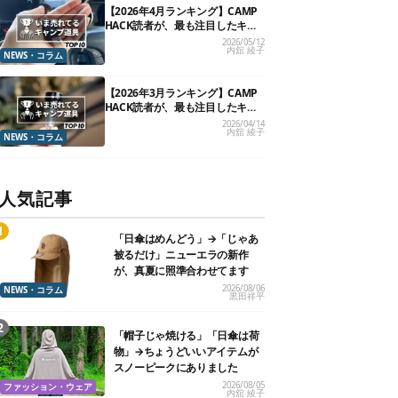
【2026年4月ランキング】CAMP
HACK読者が、最も注目したキャ
ンプ道具TOP10
2026/05/12
内舘 綾子
NEWS・コラム
【2026年3月ランキング】CAMP
HACK読者が、最も注目したキャ
ンプ道具TOP10
2026/04/14
内舘 綾子
NEWS・コラム
人気記事
「日傘はめんどう」→「じゃあ
被るだけ」ニューエラの新作
が、真夏に照準合わせてます
2026/08/06
NEWS・コラム
黒田祥平
「帽子じゃ焼ける」「日傘は荷
物」→ちょうどいいアイテムが
スノーピークにありました
2026/08/05
ファッション・ウェア
内舘 綾子