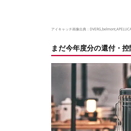
その5. テントクリーニング チケット
アイキャッチ画像出典：
DVERG
,
belmont
,
APELUC
まだ今年度分の還付・控