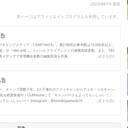
2023/04/19 更新
本ページはアフィリエイトプログラムを利用しています。
.1キャンプメディア『CAMP HACK』。累計制作記事本数は10,000本以上。
や「niko and ...」といったクライアントとの連携実績多数。また、TBS
各メディアで登壇機会多数の編集部員も所属。
...続きを読む
ロフィール
A
ー。キャンプ歴数十年。3人子連れのファミキャンからデュオ・ソロキャン
化を絶賛推進中！Clubhouseにて「キャンパーさんよってらっしゃい！」
しゃい〜！ Instagram：@tomokoyamada76
...続きを読む
ロフィール
目次