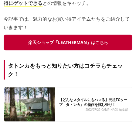
得にゲットできる
との情報をキャッチ。
今記事では、魅力的なお買い得アイテムたちをご紹介して
いきます！
楽天ショップ「LEATHERMAN」はこちら
タトンカをもっと知りたい方はコチラもチェッ
ク！
【どんなスタイルにもハマる】元祖TCター
プ「タトンカ」の新作を試し張り！
2022/07/29
CAMP HACK 編集部