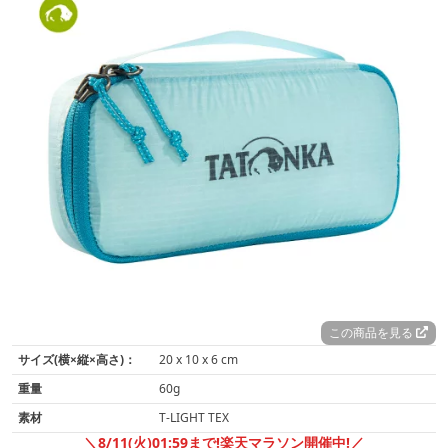
この商品を見る
サイズ(横×縦×高さ)：
20 x 10 x 6 cm
重量
60g
素材
T-LIGHT TEX
＼8/11(火)01:59まで!楽天マラソン開催中!／