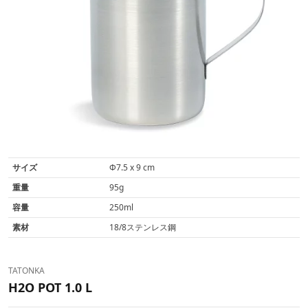
サイズ
Φ7.5 x 9 cm
重量
95g
容量
250ml
素材
18/8ステンレス鋼
TATONKA
H2O POT 1.0 L