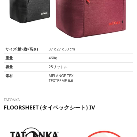
サイズ(横×縦×高さ)
37 x 27 x 30 cm
重量
460g
容量
25リットル
素材
MELANGE TEX
TEXTREME 6.6
TATONKA
FLOORSHEET (タイベックシート) IV