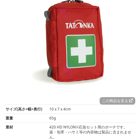
この商品を見る
サイズ(高さ×幅×奥行)
10 x 7 x 4cm
重量
65g
素材
420 HD NYLON※応急セット用のポーチです。
薬・包帯・ハサミ等の内容物は製品に含まれませ
ん。