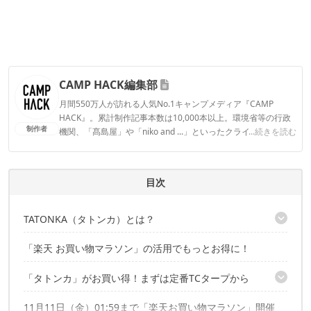
CAMP HACK編集部
月間550万人が訪れる人気No.1キャンプメディア『CAMP
HACK』。累計制作記事本数は10,000本以上。環境省等の行政
制作者
機関、「髙島屋」や「niko and ...」といったクライアントとの
...続きを読む
連携実績多数。また、TBSテレビ『ラヴィット！』等、各メデ
ィアで登壇機会多数の編集部員も所属。
CAMP HACK編集部のプロフィール
目次
TATONKA（タトンカ）とは？
「楽天 お買い物マラソン」の活用でもっとお得に！
タトンカをもっと知りたい方はコチラもチェック！
「タトンカ」がお買い得！まずは定番TCタープから
11月11日（金）01:59まで「楽天お買い物マラソン」開催
ソロキャンプ向けのアイテムも