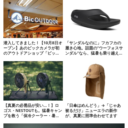
潜入してきました！【10月8日オ
「サンダルなのに」フカフカの
ープン】あのビックカメラが初
履き心地。話題の“ウーフォスサ
のアウトドアショップ「ビック
ンダル”なら、猛暑も乗り越えら
アウトドア立川店」を展開
れるかも
【真夏の必需品が安い…！】ロ
「日傘はめんどう」→「じゃあ
ゴス・NESTOUTも。猛暑キャン
被るだけ」ニューエラの新作
プを救う「保冷クーラー・暑さ
が、真夏に照準合わせてます
対策ギア」12選