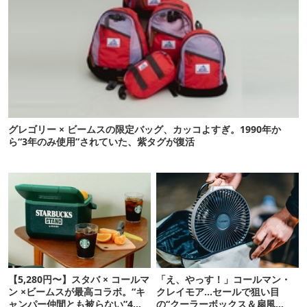
グレゴリー × ビームスの限定バッグ、カッコよすぎ。1990年か
ら“3年のみ使用”されていた、紫タグが復活
【5,280円〜】スタバ × コールマ
「え、やっす！」コールマン・
ン ×ビームスが最高コラボ。“キ
クレイモア…セールで狙い目
ャンパー仲間とも被らない”4ア
の“クーラーボックス＆扇風