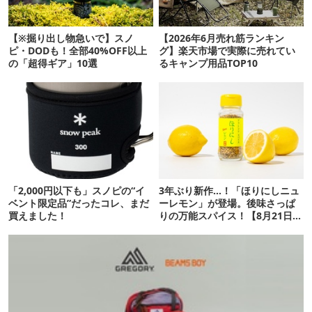
【※掘り出し物急いで】スノ
【2026年6月売れ筋ランキン
ピ・DODも！全部40%OFF以上
グ】楽天市場で実際に売れてい
の「超得ギア」10選
るキャンプ用品TOP10
「2,000円以下も」スノピの“イ
3年ぶり新作…！「ほりにしニュ
ベント限定品”だったコレ、まだ
ーレモン」が登場。後味さっぱ
買えました！
りの万能スパイス！【8月21日発
売】