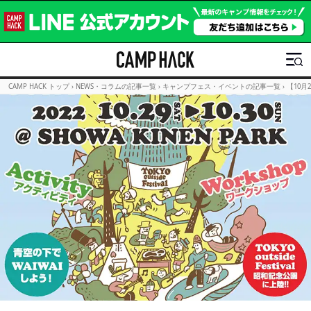
CAMP HACK トップ
›
NEWS・コラムの記事一覧
›
キャンプフェス・イベントの記事一覧
›
【10月