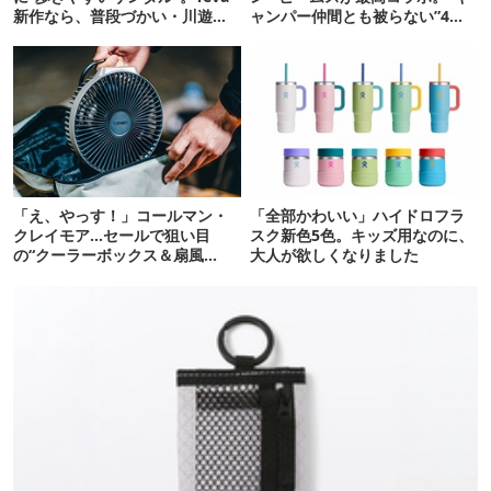
新作なら、普段づかい・川遊
ャンパー仲間とも被らない”4ア
び・登山もOK！
イテムを発表
「え、やっす！」コールマン・
「全部かわいい」ハイドロフラ
クレイモア…セールで狙い目
スク新色5色。キッズ用なのに、
の“クーラーボックス＆扇風
大人が欲しくなりました
機”12選