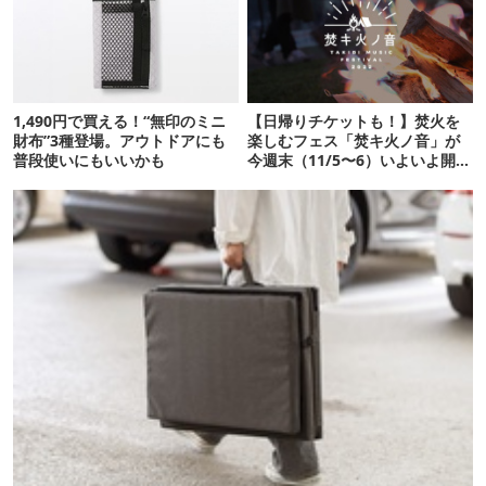
1,490円で買える！“無印のミニ
【日帰りチケットも！】焚火を
財布”3種登場。アウトドアにも
楽しむフェス「焚キ火ノ音」が
普段使いにもいいかも
今週末（11/5〜6）いよいよ開
催！