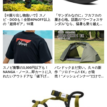
【※掘り出し物急いで】スノ
「サンダルなのに」フカフカの
ピ・DODも！全部40%OFF以上
履き心地。話題の“ウーフォスサ
の「超得ギア」10選
ンダル”なら、猛暑も乗り越えら
れるかも
スノピ衝撃の3,000円以下も！
バンドックまだ安い。久々の新
NANGA・ノース…即カートに入
作「ソロドーム1 EX」が発
れたいアウトドアな「値下げ夏
売！“メッシュインナー”だけで
服」12選
も使えるよ【防災も◎】