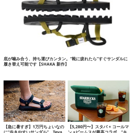
底が噛み合う、持ち運びカンタン。“靴に疲れたら”すぐサンダルに
履き替え可能です【SHAKA 新作】
【急に暑すぎ】1万円ちょいなの
【5,280円〜】スタバ × コールマ
に“歩きやすいサンダル”。Teva
ン ×ビームスが最高コラボ。“キ