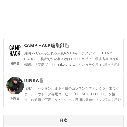
CAMP HACK編集部
月間550万人が訪れる人気No.1キャンプメディア『CAMP
HACK』。累計制作記事本数は10,000本以上。環境省等の行政
編集者
機関、「髙島屋」や「niko and ...」といったクライアントとの
...続きを読む
連携実績多数。また、TBSテレビ『ラヴィット！』等、各メデ
ィアで登壇機会多数の編集部員も所属。
RINKA
CAMP HACK編集部のプロフィール
（株）ヒャクマンボルト所属のコンテンツディレクター兼ライ
ター。アウトドア専用コーヒー「LOCATION COFFEE」を担
制作者
当。お洒落で可愛いキャンパーを目指し邁進中！マイブームは
...続きを読む
最近買ったククサを育てること。
RINKAのプロフィール
目次