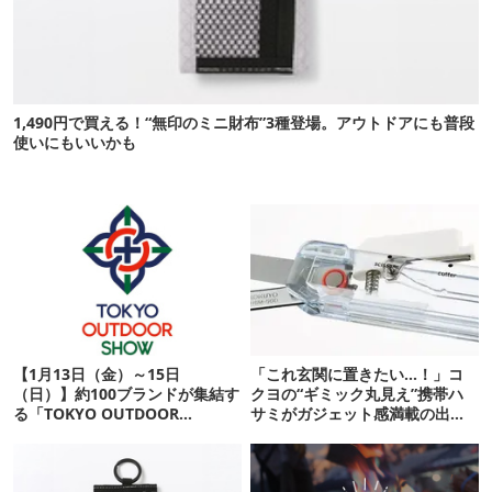
1,490円で買える！“無印のミニ財布”3種登場。アウトドアにも普段
使いにもいいかも
【1月13日（金）～15日
「これ玄関に置きたい…！」コ
（日）】約100ブランドが集結す
クヨの“ギミック丸見え”携帯ハ
る「TOKYO OUTDOOR
サミがガジェット感満載の出来
SHOW」千葉・幕張メッセで開
栄え
催