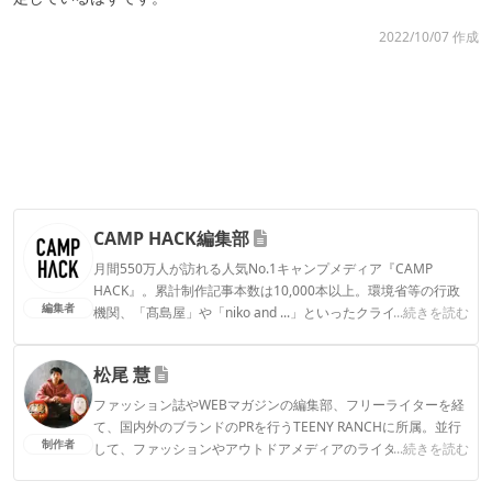
2022/10/07 作成
CAMP HACK編集部
月間550万人が訪れる人気No.1キャンプメディア『CAMP
HACK』。累計制作記事本数は10,000本以上。環境省等の行政
編集者
機関、「髙島屋」や「niko and ...」といったクライアントとの
...続きを読む
連携実績多数。また、TBSテレビ『ラヴィット！』等、各メデ
ィアで登壇機会多数の編集部員も所属。
松尾 慧
CAMP HACK編集部のプロフィール
ファッション誌やWEBマガジンの編集部、フリーライターを経
て、国内外のブランドのPRを行うTEENY RANCHに所属。並行
制作者
して、ファッションやアウトドアメディアのライターとしても
...続きを読む
活動中。ついに大型テント「ギギ-2」をゲットしたことで拍車