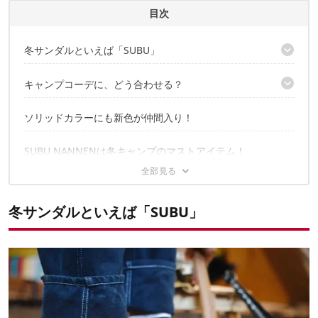
CAMP HACK 編集部のプロフィール
目次
冬サンダルといえば「SUBU」
「あったか〜い」だけじゃないんです！
キャンプコーデに、どう合わせる？
難燃モデルがキャンパーの心を鷲掴み！
鮮やかなボタニカル柄が登場！
STYLE1 モノトーンコーデのアクセントに！
ソリッドカラーにも新色が仲間入り！
STYLE2 デニムスタイルでカジュアルに！
シューズケースもコーデのアクセントに最適！
SUBU NANNENは冬キャンプのマストアイテム！
冬サンダルといえば「SUBU」