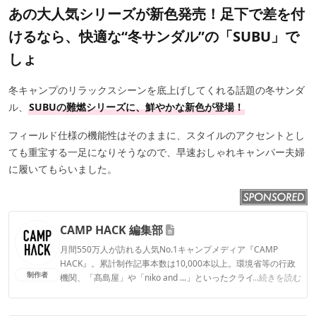
あの大人気シリーズが新色発売！足下で差を付
けるなら、快適な“冬サンダル”の「SUBU」で
しょ
冬キャンプのリラックスシーンを底上げしてくれる話題の冬サンダ
ル、
SUBUの難燃シリーズに、鮮やかな新色が登場！
フィールド仕様の機能性はそのままに、スタイルのアクセントとし
ても重宝する一足になりそうなので、早速おしゃれキャンパー夫婦
に履いてもらいました。
CAMP HACK 編集部
月間550万人が訪れる人気No.1キャンプメディア『CAMP
HACK』。累計制作記事本数は10,000本以上。環境省等の行政
制作者
機関、「髙島屋」や「niko and ...」といったクライアントとの
...続きを読む
連携実績多数。また、TBSテレビ『ラヴィット！』等、各メデ
ィアで登壇機会多数の編集部員も所属。