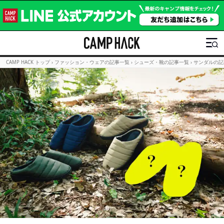
CAMP HACK トップ
›
ファッション・ウェアの記事一覧
›
シューズ・靴の記事一覧
›
サンダルの記