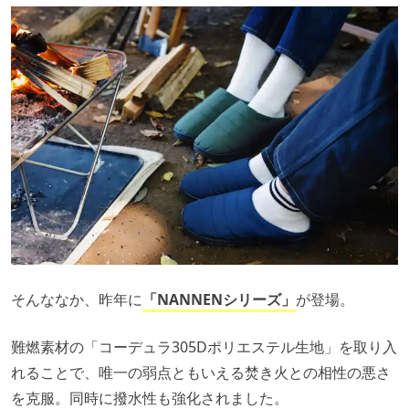
そんななか、昨年に
「NANNENシリーズ」
が登場。
難燃素材の「コーデュラ305Dポリエステル生地」を取り入
れることで、唯一の弱点ともいえる焚き火との相性の悪さ
を克服。同時に撥水性も強化されました。