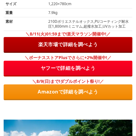
サイズ
1,220×780cm
重量
7.9kg
素材
210Dポリエステルオックス,PUコーティング耐水
圧1,800mmミニマム,超撥水加工,UVカット加工
＼8/11(火)01:59まで!楽天マラソン開催中!／
楽天市場で詳細を調べよう
＼ボーナスストアPlusでさらに+2%開催中!／
ヤフーで詳細を調べよう
＼8/9(日)まで!ダブルポイント祭り!／
Amazonで詳細を調べよう