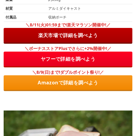
材質
アルミダイキャスト
付属品
収納ポーチ
＼8/11(火)01:59まで!楽天マラソン開催中!／
楽天市場で詳細を調べよう
＼ボーナスストアPlusでさらに+2%開催中!／
ヤフーで詳細を調べよう
＼8/9(日)まで!ダブルポイント祭り!／
Amazonで詳細を調べよう