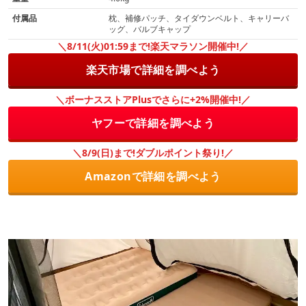
付属品
枕、補修パッチ、タイダウンベルト、キャリーバ
ッグ、バルブキャップ
＼8/11(火)01:59まで!楽天マラソン開催中!／
楽天市場で詳細を調べよう
＼ボーナスストアPlusでさらに+2%開催中!／
ヤフーで詳細を調べよう
＼8/9(日)まで!ダブルポイント祭り!／
Amazonで詳細を調べよう