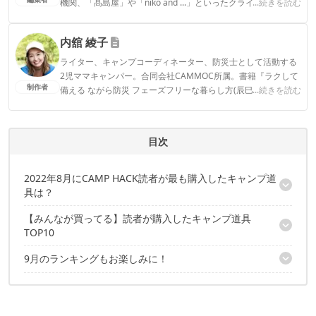
機関、「髙島屋」や「niko and ...」といったクライアントとの
...続きを読む
連携実績多数。また、TBSテレビ『ラヴィット！』等、各メデ
ィアで登壇機会多数の編集部員も所属。
内舘 綾子
CAMP HACK編集部のプロフィール
ライター、キャンプコーディネーター、防災士として活動する
2児ママキャンパー。合同会社CAMMOC所属。書籍『ラクして
制作者
備える ながら防災 フェーズフリーな暮らし方(辰巳出版)』『う
...続きを読む
まみがギュッ！干すだけ簡単 はじめてのドライフード(山と溪
谷社)』。コラボテント『LaLa(tent-Mark DESIGNS)』。SNSメ
インはInstagram気軽にフォローしていただけると嬉しいで
目次
す！▶2016年～CAMP HACKライター
内舘 綾子のプロフィール
2022年8月にCAMP HACK読者が最も購入したキャンプ道
具は？
【みんなが買ってる】読者が購入したキャンプ道具
2022年8月に配信した記事から、とくに売れたアイテムをランキ
TOP10
ングで紹介
9月のランキングもお楽しみに！
10位：SOTO「ミニマルホットサンドメーカー ST-952」
9位：DOD「ソトネノキワミ S」
✔️こちらの記事もチェック
8位：SOTO「レギュレーターストーブ レンジ ST-340」
7位：DOD「スゴイッス」