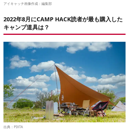
6位：スノーピーク「アメニティタープヘキサLセット」
アイキャッチ画像作成：編集部
5位：SOTO「ガス抜きツール」
4位：FLEXTAILGEAR「TINY PUMP X」
2022年8月にCAMP HACK読者が最も購入した
3位：スノーピーク「ギガパワー天オート」
2位：ノーザンランド「エアステップ」
キャンプ道具は？
1位：マラスペック「グローテープロール」
出典：
PIXTA