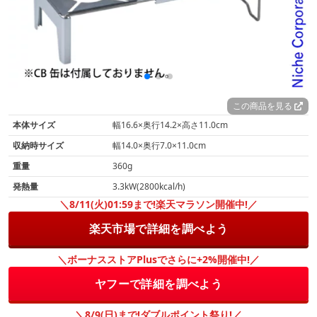
この商品を見る
本体サイズ
幅16.6×奥行14.2×高さ11.0cm
収納時サイズ
幅14.0×奥行7.0×11.0cm
重量
360g
発熱量
3.3kW(2800kcal/h)
＼8/11(火)01:59まで!楽天マラソン開催中!／
楽天市場で詳細を調べよう
＼ボーナスストアPlusでさらに+2%開催中!／
ヤフーで詳細を調べよう
＼8/9(日)まで!ダブルポイント祭り!／