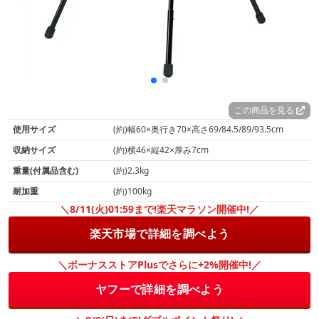
この商品を見る
使用サイズ
(約)幅60×奥行き70×高さ69/84.5/89/93.5cm
収納サイズ
(約)横46×縦42×厚み7cm
重量(付属品含む)
(約)2.3kg
耐加重
(約)100kg
＼8/11(火)01:59まで!楽天マラソン開催中!／
楽天市場で詳細を調べよう
＼ボーナスストアPlusでさらに+2%開催中!／
ヤフーで詳細を調べよう