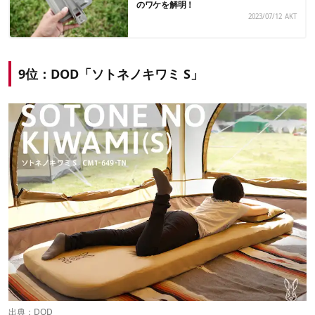
のワケを解明！
2023/07/12
AKT
9位：DOD「ソトネノキワミ S」
出典：
DOD