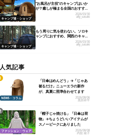
“お風呂が主役”のキャンプはいか
が？癒しが極まる全国のおすすめ
キャンプ場10選！
2026/03/30
ally_sasaki
キャンプ場・ショップ
もう周りに気を使わない。ソロキ
ャンプにおすすめ、関西のキャン
プ場21選
2026/03/30
ally_sasaki
キャンプ場・ショップ
人気記事
「日傘はめんどう」→「じゃあ
被るだけ」ニューエラの新作
が、真夏に照準合わせてます
2026/08/06
NEWS・コラム
黒田祥平
「帽子じゃ焼ける」「日傘は荷
物」→ちょうどいいアイテムが
スノーピークにありました
2026/08/08
ファッション・ウェア
内舘 綾子