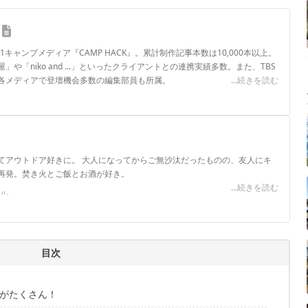
.1キャンプメディア『CAMP HACK』。累計制作記事本数は10,000本以上。
や「niko and ...」といったクライアントとの連携実績多数。また、TBS
各メディアで登壇機会多数の編集部員も所属。
...続きを読む
ロフィール
てアウトドア好きに。 大人になってからご無沙汰だったものの、友人にキ
再発。焚き火とご飯とお酒が好き。
...続きを読む
ール
目次
がたくさん！