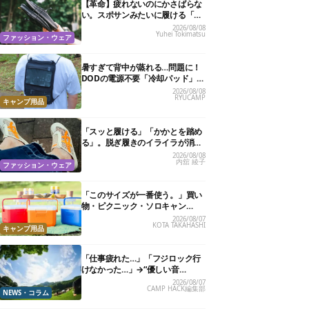
【革命】疲れないのにかさばらな
い。スポサンみたいに履ける「リ
カバリーサンダル」が大本命！
2026/08/08
Yuhei Tokimatsu
ファッション・ウェア
暑すぎて背中が蒸れる…問題に！
DODの電源不要「冷却パッド」を
試したら、夏の移動がラクになっ
2026/08/08
RYUCAMP
た
キャンプ用品
「スッと履ける」「かかとを踏め
る」。脱ぎ履きのイライラが消え
る快適“スニーカーサンダル”6選
2026/08/08
内舘 綾子
ファッション・ウェア
「このサイズが一番使う。」買い
物・ピクニック・ソロキャン
に“ちょうどいい”小型クーラーボ
2026/08/07
KOTA TAKAHASHI
ックス13選
キャンプ用品
「仕事疲れた…」「フジロック行
けなかった…」→“優しい音
楽”と“大きな自然”で治癒。まだ間
2026/08/07
CAMP HACK編集部
に合います。
NEWS・コラム