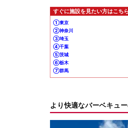
すぐに施設を見たい方はこち
①東京
②神奈川
③埼玉
④千葉
⑤茨城
⑥栃木
⑦群馬
より快適なバーベキュー