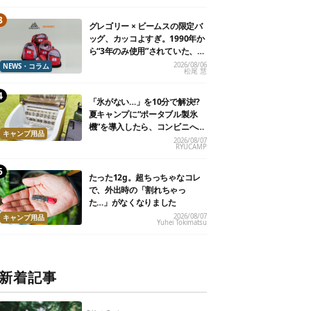
グレゴリー × ビームスの限定バ
ッグ、カッコよすぎ。1990年か
ら“3年のみ使用”されていた、紫
タグが復活
2026/08/06
NEWS・コラム
松尾 慧
「氷がない…」を10分で解決!?
夏キャンプに“ポータブル製氷
機”を導入したら、コンビニへ走
キャンプ用品
る必要がなくなった
2026/08/07
RYUCAMP
たった12g。超ちっちゃなコレ
で、外出時の「割れちゃっ
た…」がなくなりました
2026/08/07
キャンプ用品
Yuhei Tokimatsu
新着記事