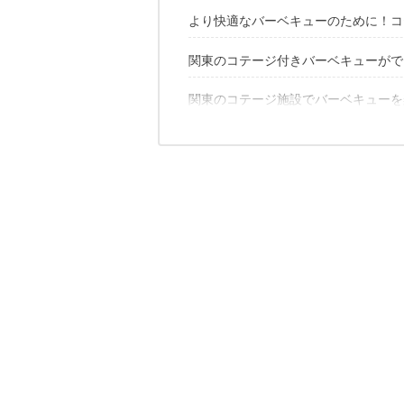
より快適なバーベキューのために！コ
関東のコテージ付きバーベキューがで
人数で選ぶ
設備で選ぶ
予算やプランで選ぶ
関東のコテージ施設でバーベキューを
東京
ロケーションで選ぶ
神奈川
埼玉
こちらの記事もおすすめ
千葉
茨城
栃木
群馬