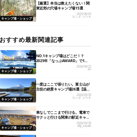
【厳選】本当は教えたくない！関
東近郊の穴場キャンプ場15選
2025/06/03
ヨシダ コウキ
キャンプ場・ショップ
おすすめ最新関連記事
NO.1キャンプ場はどこだ！？
2025年「なっぷAWARD」で1位
を獲得した人気6施設を大発表
2026/04/22
eri
キャンプ場・ショップ
一度はここで張りたい。富士山が
主役の絶景キャンプ場26選【温泉
や初心者向けまで】
2026/03/30
ヨシダ コウキ
キャンプ場・ショップ
車なしでここまで行ける。電車で
サクッと行ける関東の駅近キャン
プ場18選
2026/03/30
ally_sasaki
キャンプ場・ショップ