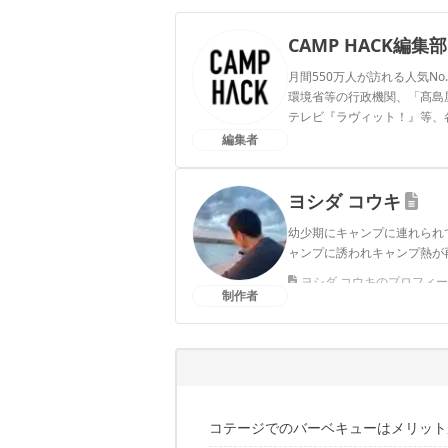
CAMP HACK編集部
月間550万人が訪れる人気No
環境省等の行政機関、「髙島屋」
テレビ『ラヴィット！』等、
編集者
CAMP HACK編集部のプ
ヨシダ コウキ
幼少期にキャンプに連れられ
ャンプに誘われキャンプ熱が
ヨシダ コウキのプロフィ
制作者
コテージでのバーベキューはメリット