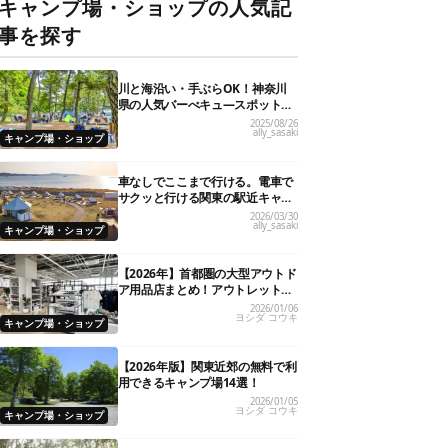
キャンプ場・ショップの人気記
事を探す
川と海沿い・手ぶらOK！神奈川
県の人気バーべキュ―スポット20
選
2025/08/26
ally_sasaki
キャンプ場・ショップ
車なしでここまで行ける。電車で
サクッと行ける関東の駅近キャン
プ場18選
2026/03/30
ally_sasaki
キャンプ場・ショップ
【2026年】首都圏の大型アウトド
ア用品店まとめ！アウトレット情
報も
2026/01/06
ヨシダ コウキ
キャンプ場・ショップ
【2026年版】関東近郊の無料で利
用できるキャンプ場14選！
2026/01/05
ヨシダ コウキ
キャンプ場・ショップ