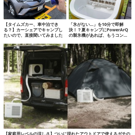
【タイムズカー、車中泊でき
「氷がない…」を10分で即解
る？】カーシェアでキャンプし
決！？夏キャンプにPowerArQ
たいので、直接聞いてみました
の製氷機があれば、もうコンビ
ニ走らなくていいぞ
【家庭用レベルの涼しさ】ついに現れたアウトドアで使えるガチの