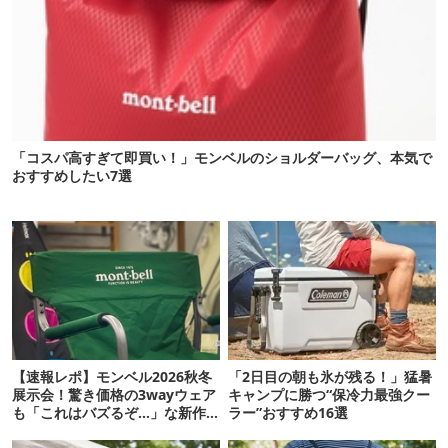
「コスパ高すぎて即買い！」モンベルのショルダーバッグ、本気で
おすすめしたい7選
【速報レポ】モンベル2026秋冬
「2日目の朝も氷が残る！」猛暑
展示会！驚き価格の3wayウェア
キャンプに勝つ“保冷力最強クー
も「これはバズるぞ…」な新作
ラー”おすすめ16選
10選