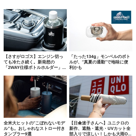
【さすがロゴス】エンジン切っ
「たった134g」モンベルのボト
ても冷たさ続く。新発想の
ルが、“真夏の通勤”で地味に便
「2WAY仕様ボトルホルダー」が
利かも
頼りになります
全米大ヒットの“こぼれないモデ
【日傘迷子さんへ】ユニクロの
ル”も。おしゃれなストロー付き
新作、遮熱・遮光・UVカット全
タンブラー9選
部入りで涼しい！しかも大雨OK