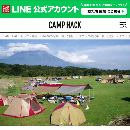
CAMP HACK トップ
›
知識・How toの記事一覧
›
知識・テクニックの記事一覧
›
小技・テクニッ