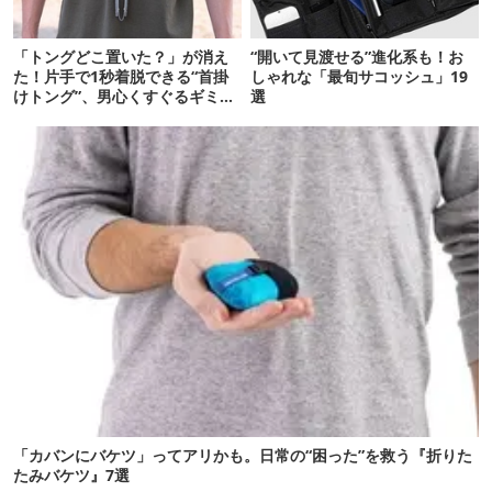
「トングどこ置いた？」が消え
“開いて見渡せる”進化系も！お
た！片手で1秒着脱できる“首掛
しゃれな「最旬サコッシュ」19
けトング”、男心くすぐるギミッ
選
クが最高だった
「カバンにバケツ」ってアリかも。日常の“困った”を救う『折りた
たみバケツ』7選