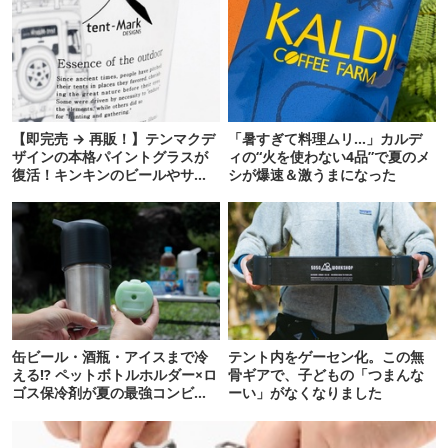
【即完売 → 再販！】テンマクデ
「暑すぎて料理ムリ…」カルデ
ザインの本格パイントグラスが
ィの“火を使わない4品”で夏のメ
復活！キンキンのビールやサワ
シが爆速＆激うまになった
ーに最高
缶ビール・酒瓶・アイスまで冷
テント内をゲーセン化。この無
える!? ペットボトルホルダー×ロ
骨ギアで、子どもの「つまんな
ゴス保冷剤が夏の最強コンビだ
ーい」がなくなりました
った