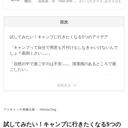
機関、「髙島屋」や「niko and ...」といったクライアントとの
...続きを読む
連携実績多数。また、TBSテレビ『ラヴィット！』等、各メデ
ィアで登壇機会多数の編集部員も所属。
CAMP HACK編集部のプロフィール
目次
試してみたい！キャンプに行きたくなる5つのアイデア
「キャンプって自分で用意も片付けもしなきゃいけないんで
しょ？面倒くさい……」
「自然の中で過ごすのは不安……。清潔感のあるところで過
ごしたい」
「キャンプ場ってお風呂ないんでしょ？1日の終わりは湯船
につかりたいの！」
「虫が苦手！虫がたくさんいるところは遠慮したい」
「キャンプって何するの？何していいかわからない」
アイキャッチ画像出典 ：
Honda Dog
素敵なアイデアで、奥さまと楽しいキャンプを！
試してみたい！キャンプに行きたくなる5つの