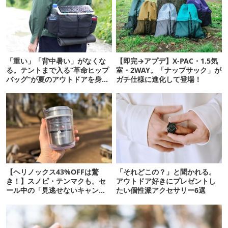
「重い」「背中暑い」がなくな
【即完→アプデ】X-PAC・1.5気
る。テントまで入る“革命ヒップ
室・2WAY。「ナップサック」が
バッグ”が夏のアウトドアを身軽
ガチ仕様に進化して登場！
にしてくれた
【ヘリノックス43%OFFは驚
「それどこの？」と聞かれる。
き！】スノピ・テンマクも。セ
アウトドア好きにプレゼントし
ール中の「見逃せないキャンプ
たい個性派アクセサリー6選
道具」12選