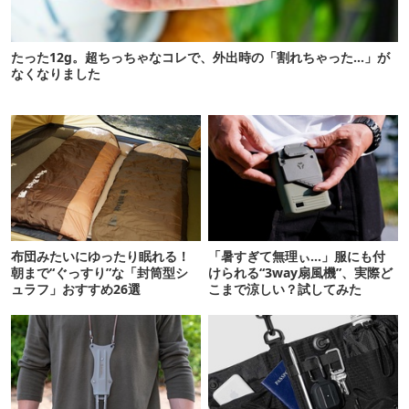
たった12g。超ちっちゃなコレで、外出時の「割れちゃった…」が
なくなりました
布団みたいにゆったり眠れる！
「暑すぎて無理ぃ…」服にも付
朝まで“ぐっすり”な「封筒型シ
けられる“3way扇風機”、実際ど
ュラフ」おすすめ26選
こまで涼しい？試してみた