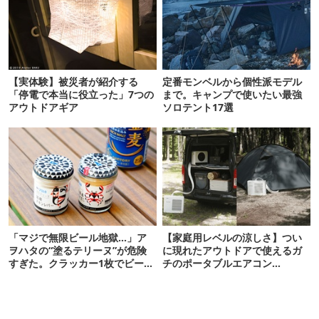
【実体験】被災者が紹介する
定番モンベルから個性派モデル
「停電で本当に役立った」7つの
まで。キャンプで使いたい最強
アウトドアギア
ソロテント17選
「マジで無限ビール地獄…」ア
【家庭用レベルの涼しさ】つい
ヲハタの“塗るテリーヌ”が危険
に現れたアウトドアで使えるガ
すぎた。クラッカー1枚でビール
チのポータブルエアコン
が止まらない！
「Suzune」最速レビュー