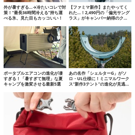
外が暑すぎる…→冷たいコレで対
【ファミマ新作】またやってく
策！“最長36時間冷える”持ち運
れた…！2,490円の「偏光サング
べる氷、見た目もカッコいい！
ラス」がキャンパー納得のクオ
リティ
ポータブルエアコンの進化が凄
あの名作「シェルターG」がソ
すぎる！「暑すぎて無理」な夏
ロ・UL仕様に！ミニマルワーク
キャンプを激変させる最新5選
ス“新作3テント”の進化が見逃せ
ない