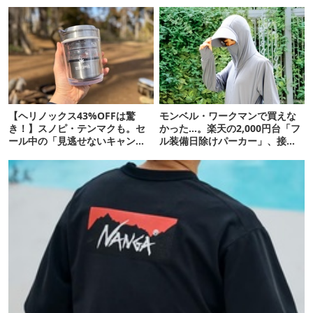
7選
【ヘリノックス43%OFFは驚
モンベル・ワークマンで買えな
き！】スノピ・テンマクも。セ
かった…。楽天の2,000円台「フ
ール中の「見逃せないキャンプ
ル装備日除けパーカー」、接触
道具」12選
冷感が想像以上だった