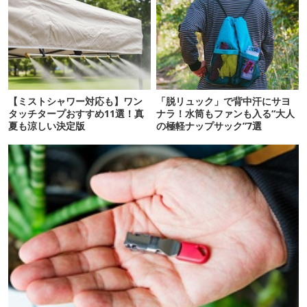
【ミストシャワー対応も】ワン
「脱リュック」で背中汗にサヨ
タッチタープおすすめ11選！真
ナラ！水筒もファンも入る“大人
夏も涼しい決定版
の極軽ナップサック”7選