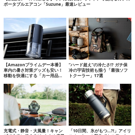
ポータブルエアコン「Suzune」最速レビュー
【Amazonプライムデー本番】
“ハード超え”の冷たさ!? ガチ保
車内の暑さ対策グッズも安い！
冷の宇宙技術も揃う「最強ソフ
移動を快適にする「カー用品」
トクーラー」17選
12選
充電式・静音・大風量！キャン
「10日間、氷がもつ…?!」アイリ