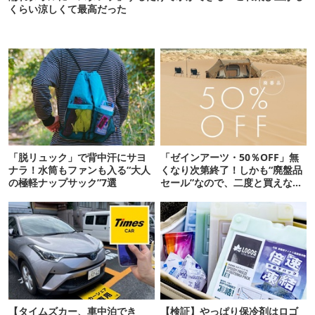
くらい涼しくて最高だった
「脱リュック」で背中汗にサヨ
「ゼインアーツ・50％OFF」無
ナラ！水筒もファンも入る“大人
くなり次第終了！しかも“廃盤品
の極軽ナップサック”7選
セール”なので、二度と買えない
かも【8月4日から】
【タイムズカー、車中泊でき
【検証】やっぱり保冷剤はロゴ