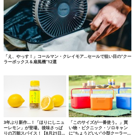
「え、やっす！」コールマン・クレイモア…セールで狙い目の“クー
ラーボックス＆扇風機”12選
3年ぶり新作…！「ほりにしニュ
「このサイズが一番使う。」買
ーレモン」が登場。後味さっぱ
い物・ピクニック・ソロキャン
りの万能スパイス！【8月21日発
に“ちょうどいい”小型クーラー