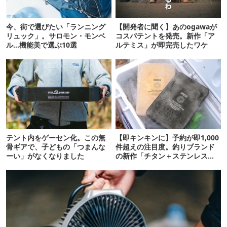
今、街で選びたい「ランニング
【開発者に聞く】あのogawaが
リュック」。サロモン・モンベ
コスパテントを発売。新作「ア
ル…機能美で選ぶ10選
ルテミス」が即完売したワケ
テント内をゲーセン化。この無
【即キンキンに】予約が即1,000
骨ギアで、子どもの「つまんな
件超えの注目度。釣りブランド
ーい」がなくなりました
の新作「チタン＋ステンレスの
保冷剤」が再販開始