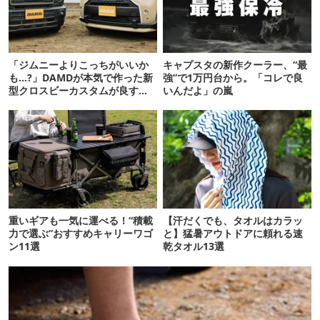
「ジムニーよりこっちがいいか
キャプスタの新作クーラー、“最
も…?」DAMDが本気で作った新
強”で1万円台から。「コレで良
型クロスビーカスタムが良すぎ
いんだよ」の嵐
るぞ！
重いギアも一気に運べる！“積載
【汗だくでも、タオルはカラッ
力で選ぶ”おすすめキャリーワゴ
と】猛暑アウトドアに頼れる速
ン11選
乾タオル13選