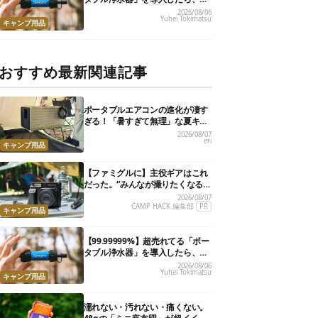
災が明確に自分ごと化した
2026/08/06
Yuhei Tokimatsu
キャンプ用品
おすすめ最新関連記事
ポータブルエアコンの進化が凄す
ぎる！「暑すぎて無理」な夏キャ
ンプを激変させる最新5選
2026/08/07
eri
キャンプ用品
【ファミグルに】主役ギアはこれ
だった。“みんなが撮りたくなる
カメラ”が楽しすぎる！
2026/08/07
CAMP HACK 編集部
PR
キャンプ用品
【99.99999%】超売れてる「ポー
タブル浄水器」を導入したら、防
災が明確に自分ごと化した
2026/08/06
Yuhei Tokimatsu
キャンプ用品
濡れない・汚れない・痛くない。