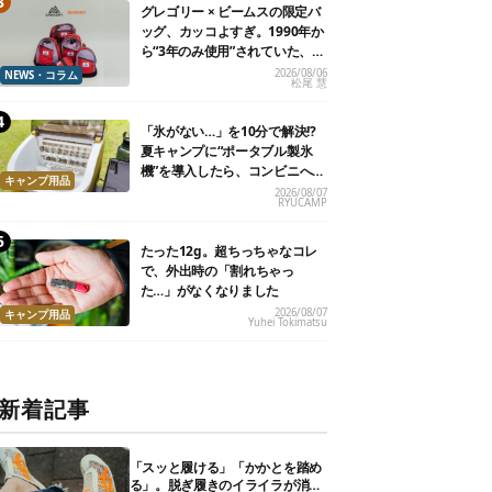
グレゴリー × ビームスの限定バ
ッグ、カッコよすぎ。1990年か
ら“3年のみ使用”されていた、紫
タグが復活
2026/08/06
NEWS・コラム
松尾 慧
「氷がない…」を10分で解決!?
夏キャンプに“ポータブル製氷
機”を導入したら、コンビニへ走
キャンプ用品
る必要がなくなった
2026/08/07
RYUCAMP
たった12g。超ちっちゃなコレ
で、外出時の「割れちゃっ
た…」がなくなりました
2026/08/07
キャンプ用品
Yuhei Tokimatsu
新着記事
「スッと履ける」「かかとを踏め
る」。脱ぎ履きのイライラが消え