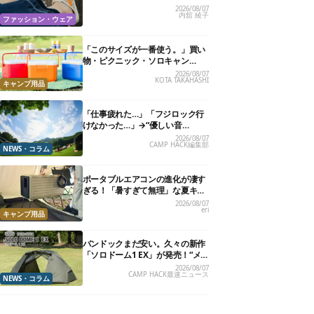
る快適“スニーカーサンダル”6選
2026/08/07
内舘 綾子
ファッション・ウェア
「このサイズが一番使う。」買い
物・ピクニック・ソロキャン
に“ちょうどいい”小型クーラーボ
2026/08/07
KOTA TAKAHASHI
ックス13選
キャンプ用品
「仕事疲れた…」「フジロック行
けなかった…」→“優しい音
楽”と“大きな自然”で治癒。まだ間
2026/08/07
CAMP HACK編集部
に合います。
NEWS・コラム
ポータブルエアコンの進化が凄す
ぎる！「暑すぎて無理」な夏キャ
ンプを激変させる最新5選
2026/08/07
eri
キャンプ用品
バンドックまだ安い。久々の新作
「ソロドーム1 EX」が発売！“メ
ッシュインナー”だけでも使える
2026/08/07
CAMP HACK最速ニュース
よ【防災も◎】
NEWS・コラム