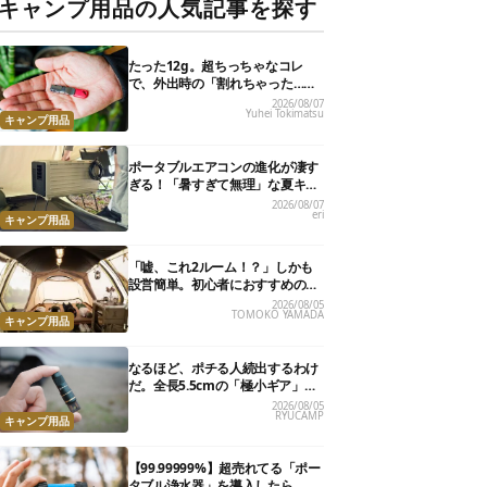
キャンプ用品の人気記事を探す
たった12g。超ちっちゃなコレ
で、外出時の「割れちゃった…」
がなくなりました
2026/08/07
Yuhei Tokimatsu
キャンプ用品
ポータブルエアコンの進化が凄す
ぎる！「暑すぎて無理」な夏キャ
ンプを激変させる最新5選
2026/08/07
eri
キャンプ用品
「嘘、これ2ルーム！？」しかも
設営簡単。初心者におすすめの最
新“おしゃれ広々テント”7選
2026/08/05
TOMOKO YAMADA
キャンプ用品
なるほど、ポチる人続出するわけ
だ。全長5.5cmの「極小ギア」を
使って分かったほんとの魅力
2026/08/05
RYUCAMP
キャンプ用品
【99.99999%】超売れてる「ポー
タブル浄水器」を導入したら、防