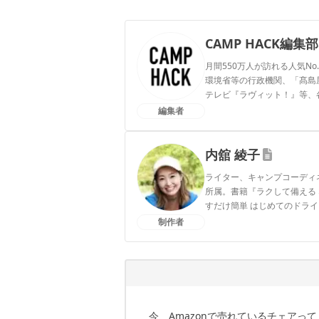
CAMP HACK編集部
月間550万人が訪れる人気No
環境省等の行政機関、「髙島屋」
テレビ『ラヴィット！』等、
編集者
CAMP HACK編集部のプ
内舘 綾子
ライター、キャンプコーディ
所属。書籍『ラクして備える 
すだけ簡単 はじめてのドライフード
メインはInstagram気軽に
制作者
内舘 綾子のプロフィール
今、Amazonで売れているチェアって