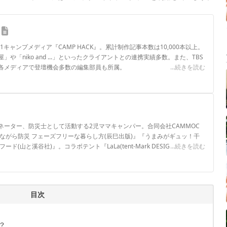
.1キャンプメディア『CAMP HACK』。累計制作記事本数は10,000本以上。
や「niko and ...」といったクライアントとの連携実績多数。また、TBS
各メディアで登壇機会多数の編集部員も所属。
...続きを読む
ロフィール
ネーター、防災士として活動する2児ママキャンパー。合同会社CAMMOC
ながら防災 フェーズフリーな暮らし方(辰巳出版)』『うまみがギュッ！干
(山と溪谷社)』。コラボテント『LaLa(tent-Mark DESIGNS)』。SNS
...続きを読む
フォローしていただけると嬉しいです！▶2016年～CAMP HACKライター
目次
？