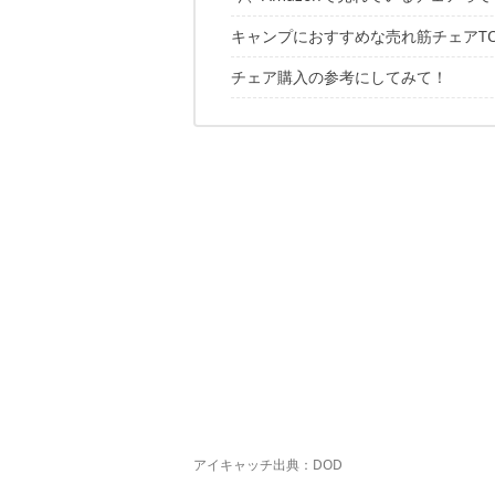
キャンプにおすすめな売れ筋チェアTO
チェア購入の参考にしてみて！
第10位：コールマン「コンパクトフ
第9位：キャプテンスタッグ「フィー
第8位：コールマン「レイチェア」
第7位：キャプテンスタッグ「パレットラ
第6位：DesertFox「ハイバックチェ
第5位：Moon Lence「グランドチェ
第4位：DOD「グッドラックソファ」
第3位：DOD「スゴイッス」
第2位：バンドック「ラウンジチェア
第1位：コールマン「インフィニティ
アイキャッチ出典：
DOD