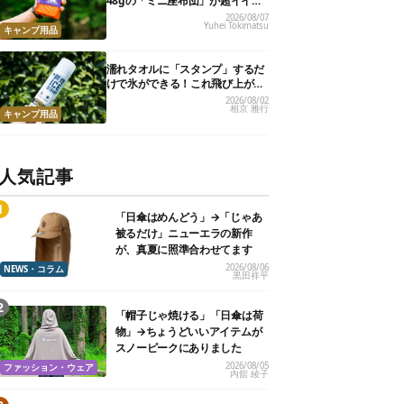
48gの「ミニ座布団」が超イイ具
合
2026/08/07
Yuhei Tokimatsu
キャンプ用品
濡れタオルに「スタンプ」するだ
けで氷ができる！これ飛び上がる
くらい涼しくて最高だった
2026/08/02
相京 雅行
キャンプ用品
人気記事
「日傘はめんどう」→「じゃあ
被るだけ」ニューエラの新作
が、真夏に照準合わせてます
2026/08/06
NEWS・コラム
黒田祥平
「帽子じゃ焼ける」「日傘は荷
物」→ちょうどいいアイテムが
スノーピークにありました
2026/08/05
ファッション・ウェア
内舘 綾子