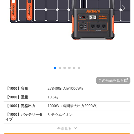
この商品を見る
【1000】容量
278400mAh/1000Wh
【1000】重量
10.6㎏
【1000】定格出力
1000W（瞬間最大出力2000W）
【1000】バッテリータ
‎リチウムイオン
イプ
全部見る