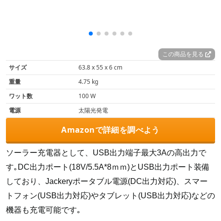
この商品を見る
サイズ‎
63.8 x 55 x 6 cm
重量
‎4.75 kg
ワット数
‎100 W
電源
‎太陽光発電
Amazonで詳細を調べよう
ソーラー充電器として、USB出力端子最大3Aの高出力で
す｡DC出力ポート(18V/5.5A*8ｍｍ)とUSB出力ポート装備
しており、Jackeryポータブル電源(DC出力対応)、スマー
トフォン(USB出力対応)やタブレット(USB出力対応)などの
機器も充電可能です｡