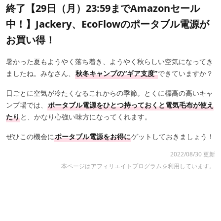
終了【29日（月）23:59までAmazonセール
中！】Jackery、EcoFlowのポータブル電源が
お買い得！
暑かった夏もようやく落ち着き、ようやく秋らしい空気になってき
ましたね。みなさん、
秋冬キャンプの“ギア支度”
できていますか？
日ごとに空気が冷たくなるこれからの季節。とくに標高の高いキャ
ンプ場では、
ポータブル電源をひとつ持っておくと電気毛布が使え
たり
と、かなり心強い味方になってくれます。
ぜひこの機会に
ポータブル電源をお得に
ゲットしておきましょう！
2022/08/30 更新
本ページはアフィリエイトプログラムを利用しています。