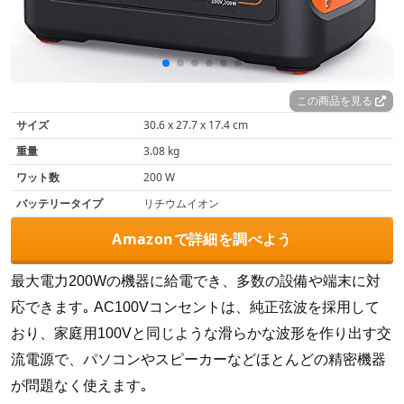
この商品を見る
サイズ
30.6 x 27.7 x 17.4 cm
重量
‎3.08 kg
ワット数
‎200 W
バッテリータイプ
‎リチウムイオン
Amazonで詳細を調べよう
最大電力200Wの機器に給電でき、多数の設備や端末に対
応できます｡ AC100Vコンセントは、純正弦波を採用して
おり、家庭用100Vと同じような滑らかな波形を作り出す交
流電源で、パソコンやスピーカーなどほとんどの精密機器
が問題なく使えます｡