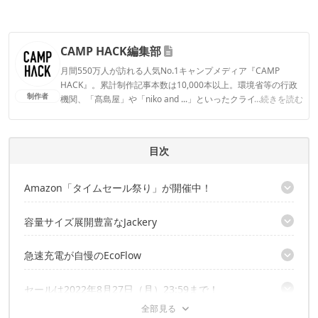
CAMP HACK編集部
月間550万人が訪れる人気No.1キャンプメディア『CAMP
HACK』。累計制作記事本数は10,000本以上。環境省等の行政
制作者
機関、「髙島屋」や「niko and ...」といったクライアントとの
...続きを読む
連携実績多数。また、TBSテレビ『ラヴィット！』等、各メデ
ィアで登壇機会多数の編集部員も所属。
CAMP HACK編集部のプロフィール
目次
Amazon「タイムセール祭り」が開催中！
ポータブル電源をピックアップ！
容量サイズ展開豊富なJackery
災害時にも、あると安心なソーラーパネル
急速充電が自慢のEcoFlow
出力サイズ豊富なソーラーチャージャーも
セールは2022年8月27日（月）23:59まで！