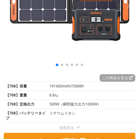
この商品を見る
【708】容量
191400mAh/708Wh
【708】重量
6.8㎏
【708】定格出力
500W（瞬間最大出力1000W）
【708】バッテリータイ
‎リチウムイオン
プ
全部見る