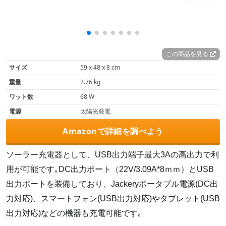
この商品を見る
サイズ‎
‎59 x 48 x 8 cm
重量
2.76 kg
ワット数
‎68 W
電源
‎太陽光発電
Amazonで詳細を調べよう
ソーラー充電器として、USB出力端子最大3Aの高出力で利
用が可能です｡DC出力ポート（22V/3.09A*8ｍｍ）とUSB
出力ポートを装備しており、Jackeryポータブル電源(DC出
力対応)、スマートフォン(USB出力対応)やタブレット(USB
出力対応)などの機器も充電可能です｡