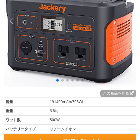
この商品を見る
容量
191400mAh/708Wh
重量
6.8㎏
ワット数
500W
バッテリータイプ
リチウムイオン