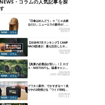
NEWS・コラムの人気記事を探
す
「日傘はめんどう」→「じゃあ被
るだけ」ニューエラの新作が、真
夏に照準合わせてます
2026/08/06
黒田祥平
NEWS・コラム
【2026年7月ランキング】CAMP
HACK読者が、最も注目したキャ
ンプ道具TOP10
2026/08/08
内舘 綾子
NEWS・コラム
【真夏の必需品が安い…！】ロゴ
ス・NESTOUTも。猛暑キャンプ
を救う「保冷クーラー・暑さ対策
2026/08/05
CAMP HACK編集部
ギア」12選
NEWS・コラム
イワタニ新作、でかすぎる〜！炙
りやの2倍焼ける「ワイドBBQグ
リル」で“豪快焼肉”できるよ【再
2026/08/04
ずぼらまま
販開始】
NEWS・コラム