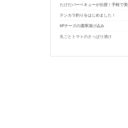
たけだバーベキューが伝授！手軽で美
テンカラ釣りをはじめました！
6Pチーズの濃厚漬け込み
丸ごとトマトのさっぱり漬け
材料
作り方
夏野菜の刻み漬け
材料
作り方
究極の半熟漬け卵
材料
作り方
材料
作り方