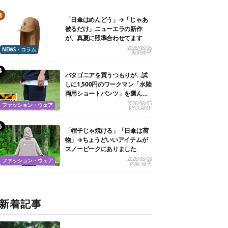
「日傘はめんどう」→「じゃあ
被るだけ」ニューエラの新作
が、真夏に照準合わせてます
2026/08/06
NEWS・コラム
黒田祥平
パタゴニアを買うつもりが…試
しに1,500円のワークマン「水陸
両用ショートパンツ」を選んだ
ら大正解だった
2026/08/05
ファッション・ウェア
RYUCAMP
「帽子じゃ焼ける」「日傘は荷
物」→ちょうどいいアイテムが
スノーピークにありました
2026/08/08
ファッション・ウェア
内舘 綾子
新着記事