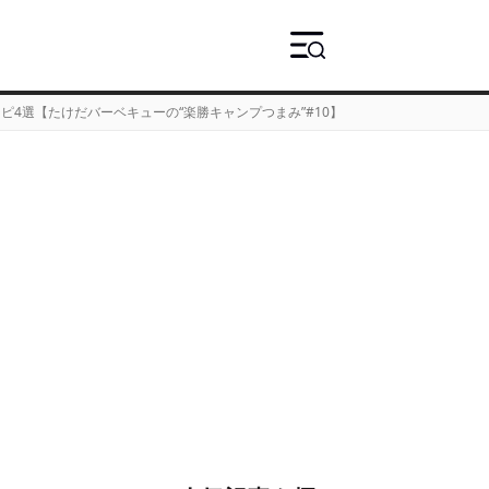
4選【たけだバーベキューの“楽勝キャンプつまみ”#10】