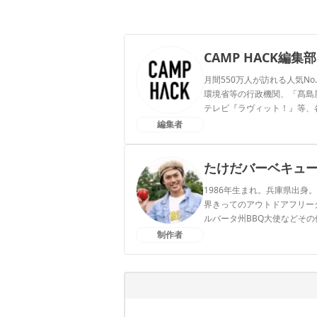
CAMP HACK編集部
月間550万人が訪れる人気No
環境省等の行政機関、「髙島屋」
テレビ『ラヴィット！』等、
編集者
CAMP HACK編集部のプ
たけだバーベキュ
1986年生まれ。兵庫県出身
界きってのアウトドアフリー
ルバータ州BBQ大使などその
て山をかきわけ獲物を追って
制作者
出版本の発行部数は累計23
たけだバーベキューのプロ