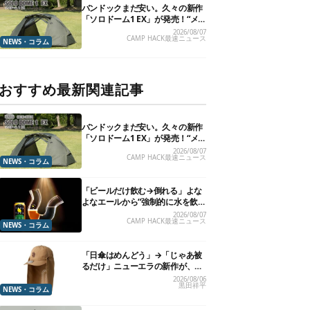
バンドックまだ安い。久々の新作
「ソロドーム1 EX」が発売！“メ
ッシュインナー”だけでも使える
2026/08/07
CAMP HACK最速ニュース
よ【防災も◎】
NEWS・コラム
おすすめ最新関連記事
バンドックまだ安い。久々の新作
「ソロドーム1 EX」が発売！“メ
ッシュインナー”だけでも使える
2026/08/07
CAMP HACK最速ニュース
よ【防災も◎】
NEWS・コラム
「ビールだけ飲む→倒れる」よな
よなエールから“強制的に水を飲
まされる”グラスが発売
2026/08/07
CAMP HACK最速ニュース
NEWS・コラム
「日傘はめんどう」→「じゃあ被
るだけ」ニューエラの新作が、真
夏に照準合わせてます
2026/08/06
黒田祥平
NEWS・コラム