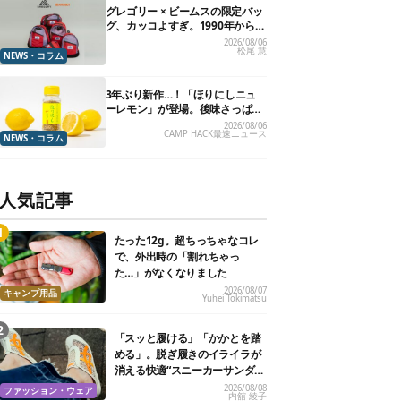
グレゴリー × ビームスの限定バッ
グ、カッコよすぎ。1990年から“3
年のみ使用”されていた、紫タグ
2026/08/06
松尾 慧
が復活
NEWS・コラム
3年ぶり新作…！「ほりにしニュ
ーレモン」が登場。後味さっぱり
の万能スパイス！【8月21日発
2026/08/06
CAMP HACK最速ニュース
売】
NEWS・コラム
人気記事
たった12g。超ちっちゃなコレ
で、外出時の「割れちゃっ
た…」がなくなりました
2026/08/07
キャンプ用品
Yuhei Tokimatsu
「スッと履ける」「かかとを踏
める」。脱ぎ履きのイライラが
消える快適“スニーカーサンダ
ル”6選
2026/08/08
ファッション・ウェア
内舘 綾子