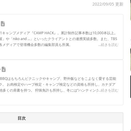
2022/09/05 更新
.1キャンプメディア『CAMP HACK』。累計制作記事本数は10,000本以上。
や「niko and ...」といったクライアントとの連携実績多数。また、TBS
各メディアで登壇機会多数の編集部員も所属。
...続きを読む
ロフィール
ー
。BBQはもちろんピクニックやキャンプ、野外飯などをこよなく愛する芸能
ク。 お肉検定やハーブ検定・キャンプ検定などの資格も所持し、カナダア
他多くの肩書を持つ。 狩猟免許も所持し、冬には“ハンティングたけだ”とし
...続きを読む
いる。 著書『超豪快バーベキューアイディアレシピ 』（池田書店）ほか、
万部を突破するなど、今最も勢いのあるアウトドアタレント。
フィール
目次