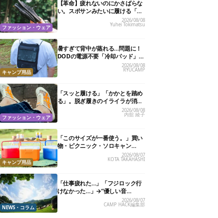
【革命】疲れないのにかさばらな
い。スポサンみたいに履ける「リ
カバリーサンダル」が大本命！
2026/08/08
Yuhei Tokimatsu
ファッション・ウェア
暑すぎて背中が蒸れる…問題に！
DODの電源不要「冷却パッド」を
試したら、夏の移動がラクになっ
2026/08/08
RYUCAMP
た
キャンプ用品
「スッと履ける」「かかとを踏め
る」。脱ぎ履きのイライラが消え
る快適“スニーカーサンダル”6選
2026/08/08
内舘 綾子
ファッション・ウェア
「このサイズが一番使う。」買い
物・ピクニック・ソロキャン
に“ちょうどいい”小型クーラーボ
2026/08/07
KOTA TAKAHASHI
ックス13選
キャンプ用品
「仕事疲れた…」「フジロック行
けなかった…」→“優しい音
楽”と“大きな自然”で治癒。まだ間
2026/08/07
CAMP HACK編集部
に合います。
NEWS・コラム