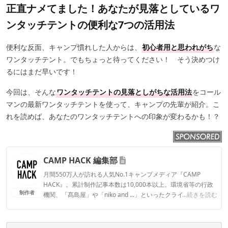
正直ナメてました！あなたが見落としているワ
ンタッチテントの便利な7つの活用法
便利な反面、キャンプ慣れした人からは、
初心者用と思われがち
な
ワンタッチテント。でもちょっと待ってください！ そう決めつけ
るにはまだ早いです！
今回は、そんな
ワンタッチテントの見落としがちな活用法
をコール
マンの最新ワンタッチテントを使って、キャンプの先輩が紹介。こ
れを読めば、あなたのワンタッチテントへの印象が変わるかも！？
CAMP HACK 編集部
月間550万人が訪れる人気No.1キャンプメディア『CAMP
HACK』。累計制作記事本数は10,000本以上。環境省等の行政
制作者
機関、「髙島屋」や「niko and ...」といったクライアントとの
...続きを読む
連携実績多数。また、TBSテレビ『ラヴィット！』等、各メデ
ィアで登壇機会多数の編集部員も所属。