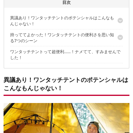
CAMP HACK 編集部のプロフィール
目次
異議あり！ワンタッチテントのポテンシャルはこんなも
んじゃない！
持っててよかった！ワンタッチテントの便利さを思い知
ベテランキャンパーが物申す！
る7つのシーン
ワンタッチテントって実際どうなの？
最新のワンタッチテントでその便利さをプレゼン！
ワンタッチテントって超便利……！ナメてて、すみませんで
1. 憧れのカンガルースタイルがより手軽に！
した！
2. 夏のタープ泊の蚊帳に便利！
3. 気張らずチル重視なキャンプがしたい！そんなときもワンタッ
チ
4. 野外フェスとの相性もばつぐん！
異議あり！ワンタッチテントのポテンシャルは
5. 家族が増えメインテントが手狭になっても、居住空間を手軽に
こんなもんじゃない！
プラス！
6. キャンプ慣れしていない友達用の客間テントに最適！
7. 設営・撤収・乾燥がラクすぎるから雨用テントとしてアリ！