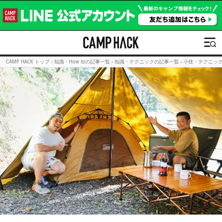
CAMP HACK トップ
›
知識・How toの記事一覧
›
知識・テクニックの記事一覧
›
小技・テクニッ