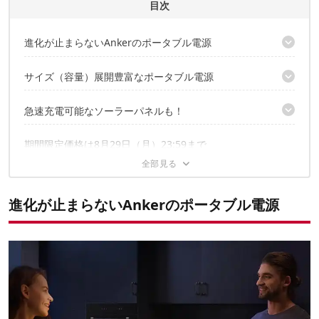
CAMP HACK編集部のプロフィール
目次
進化が止まらないAnkerのポータブル電源
「長寿命」が売りのAnker
サイズ（容量）展開豊富なポータブル電源
Ankerの長寿命ポータブル電源についての解説記事はこちら
保証期間も5年と長く安心
【18%OFF】Anker 757 Portable Power Station (PowerHouse
急速充電可能なソーラーパネルも！
1229Wh)
【20%OFF】Anker 535 Portable Power Station(PowerHouse
【14%OFF】Anker 625 Solar Panel (100W)
期間限定価格は8月29日（月）23:59まで
512Wh)
【20%OFF】Anker PowerPort Solar Lite
【18%OFF】Anker 521 Portable Power Station（PowerHouse
256Wh）
【20%OFF】Anker PowerHouse 200
進化が止まらないAnkerのポータブル電源