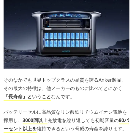
そのなかでも世界トップクラスの品質を誇るAnker製品。
その最大の特徴は、他メーカーのものに比べてとにかく
「長寿命」ということ
なんです。
バッテリーセルに高品質なリン酸鉄リチウムイオン電池を
採用し、
3000回以上
充放電を繰り返しても初期容量の
80パ
ーセント以上を
維持できるという脅威の寿命を誇ります。