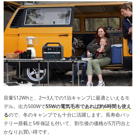
容量512Whと、2〜3人での1泊キャンプに最適といえるモ
デル。出力500Wで
55Wの電気毛布であれば約6時間も使え
る
ので、冬のキャンプでも十分に活躍します。長寿命バッ
テリー搭載と5年保証も付いて、割引後の価格が5万円台と
かなりお買い得です。