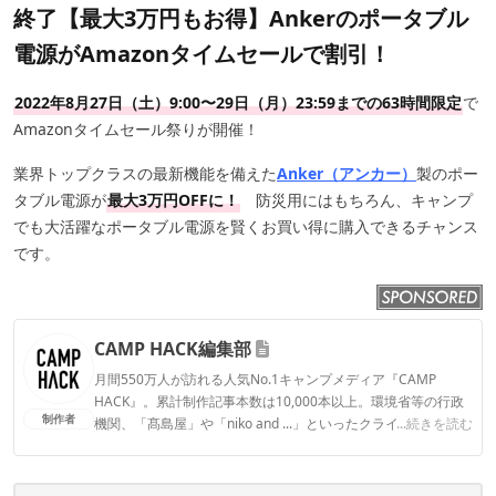
終了【最大3万円もお得】Ankerのポータブル
電源がAmazonタイムセールで割引！
2022年8月27日（土）9:00〜29日（月）23:59までの63時間限定
で
Amazonタイムセール祭りが開催！
業界トップクラスの最新機能を備えた
Anker（アンカー）
製のポー
タブル電源が
最大3万円OFFに！
防災用にはもちろん、キャンプ
でも大活躍なポータブル電源を賢くお買い得に購入できるチャンス
です。
CAMP HACK編集部
月間550万人が訪れる人気No.1キャンプメディア『CAMP
HACK』。累計制作記事本数は10,000本以上。環境省等の行政
制作者
機関、「髙島屋」や「niko and ...」といったクライアントとの
...続きを読む
連携実績多数。また、TBSテレビ『ラヴィット！』等、各メデ
ィアで登壇機会多数の編集部員も所属。