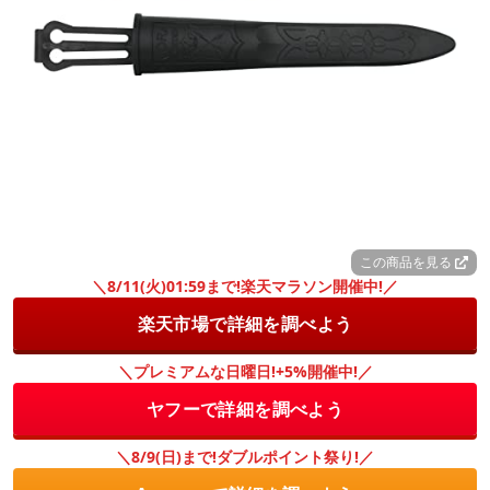
この商品を見る
＼8/11(火)01:59まで!楽天マラソン開催中!／
楽天市場で詳細を調べよう
＼プレミアムな日曜日!+5%開催中!／
ヤフーで詳細を調べよう
＼8/9(日)まで!ダブルポイント祭り!／