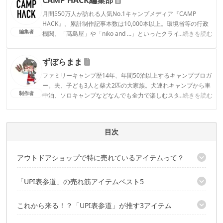
月間550万人が訪れる人気No.1キャンプメディア『CAMP
HACK』。累計制作記事本数は10,000本以上。環境省等の行政
編集者
機関、「髙島屋」や「niko and ...」といったクライアントとの
...続きを読む
連携実績多数。また、TBSテレビ『ラヴィット！』等、各メデ
ィアで登壇機会多数の編集部員も所属。
ずぼらまま
CAMP HACK編集部のプロフィール
ファミリーキャンプ歴14年、年間50泊以上するキャンプブロガ
ー。夫、子ども3人と柴犬2匹の大家族。犬連れキャンプから車
制作者
中泊、ソロキャンプなどなんでも全力で楽しむスタイル。アウ
...続きを読む
トドアライターや記事監修、YouTubeチャンネルでキャンプ場
紹介など幅広い分野で活躍中。
ずぼらままのプロフィール
目次
アウトドアショップで特に売れているアイテムって？
今回は店内に本物の川が流れる「UPI表参道」の売れ筋をヒアリン
「UPI表参道」の売れ筋アイテムベスト5
グ
お話を伺ったのはスタッフの館野さん
第5位：キャメロンズ「ミニスモーカー」
これから来る！？「UPI表参道」が推す3アイテム
第4位：モーラナイフ「ウッドカービング 120カーボン」