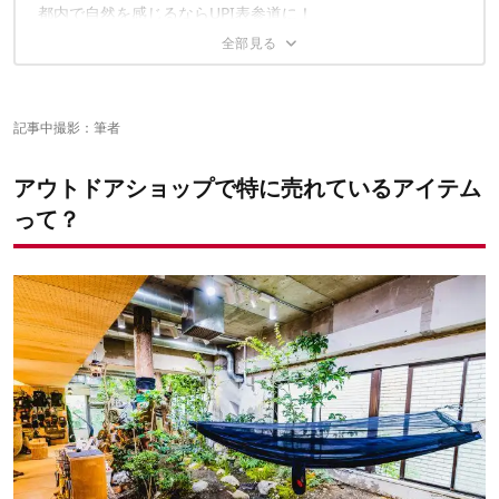
第3位：Sawyer「ソーヤーミニ」
その1：モーラナイフ「フィッシング コンフォート フィレット
都内で自然を感じるならUPI表参道に！
第2位：サヴォッタ「ヤーカリL」
155」
第1位：タキビズム「フライパンディッシュ」
その2：モーラナイフ「カンスボル スタンダード」
その3：ダーラム「 グリドル ヤルダ キャリーキット」
記事中撮影：筆者
アウトドアショップで特に売れているアイテム
って？