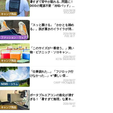
暑すぎて背中が蒸れる…問題に！
DODの電源不要「冷却パッド」を
試したら、夏の移動がラクになっ
2026/08/08
RYUCAMP
た
キャンプ用品
「スッと履ける」「かかとを踏め
る」。脱ぎ履きのイライラが消え
る快適“スニーカーサンダル”6選
2026/08/08
内舘 綾子
ファッション・ウェア
「このサイズが一番使う。」買い
物・ピクニック・ソロキャン
に“ちょうどいい”小型クーラーボ
2026/08/07
KOTA TAKAHASHI
ックス13選
キャンプ用品
「仕事疲れた…」「フジロック行
けなかった…」→“優しい音
楽”と“大きな自然”で治癒。まだ間
2026/08/07
CAMP HACK編集部
に合います。
NEWS・コラム
ポータブルエアコンの進化が凄す
ぎる！「暑すぎて無理」な夏キャ
ンプを激変させる最新5選
2026/08/07
eri
キャンプ用品