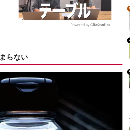
Powered by 
GliaStudios
Mute
まらない