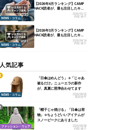
【2026年4月ランキング】CAMP
HACK読者が、最も注目したキャ
ンプ道具TOP10
2026/05/12
内舘 綾子
NEWS・コラム
【2026年3月ランキング】CAMP
HACK読者が、最も注目したキャ
ンプ道具TOP10
2026/04/14
内舘 綾子
NEWS・コラム
人気記事
「日傘はめんどう」→「じゃあ
被るだけ」ニューエラの新作
が、真夏に照準合わせてます
2026/08/06
NEWS・コラム
黒田祥平
「帽子じゃ焼ける」「日傘は荷
物」→ちょうどいいアイテムが
スノーピークにありました
2026/08/08
ファッション・ウェア
内舘 綾子