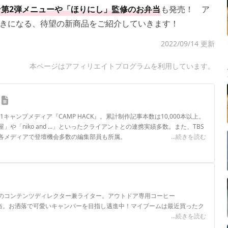
第2弾メニューや「ほりにし」監修のお弁当
も発売！ ア
きになる、待望の新商品をご紹介していきます！
2022/09/14 更新
本ページはアフィリエイトプログラムを利用しています。
.1キャンプメディア『CAMP HACK』。累計制作記事本数は10,000本以上。
や「niko and ...」といったクライアントとの連携実績多数。また、TBS
各メディアで登壇機会多数の編集部員も所属。
...続きを読む
ロフィール
のコンテンツディレクター兼ライター。アウトドア専用コーヒー
E」を担当。お洒落で可愛いキャンパーを目指し邁進中！マイブームは最近買ったク
...続きを読む