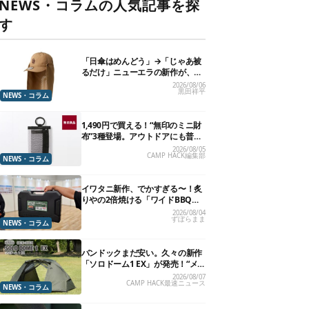
NEWS・コラムの人気記事を探
す
「日傘はめんどう」→「じゃあ被
るだけ」ニューエラの新作が、真
夏に照準合わせてます
2026/08/06
黒田祥平
NEWS・コラム
1,490円で買える！“無印のミニ財
布”3種登場。アウトドアにも普段
使いにもいいかも
2026/08/05
CAMP HACK編集部
NEWS・コラム
イワタニ新作、でかすぎる〜！炙
りやの2倍焼ける「ワイドBBQグ
リル」で“豪快焼肉”できるよ【再
2026/08/04
ずぼらまま
販開始】
NEWS・コラム
バンドックまだ安い。久々の新作
「ソロドーム1 EX」が発売！“メ
ッシュインナー”だけでも使える
2026/08/07
CAMP HACK最速ニュース
よ【防災も◎】
NEWS・コラム