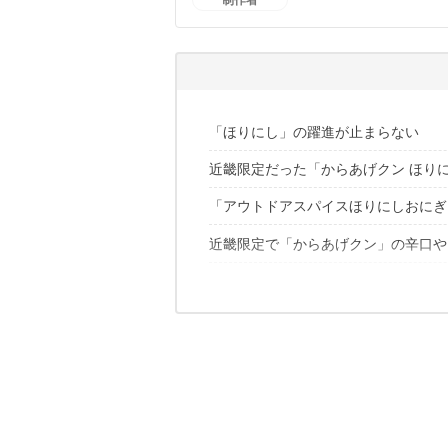
RINKAのプロフィール
「ほりにし」の躍進が止まらない
近畿限定だった「からあげクン ほり
「アウトドアスパイスほりにしおにぎ
「からあげクン ほりにし」の記事は
近畿限定で「からあげクン」の辛口や
お求めはぜひお近くのローソンへ！
「ほりにし監修 ザ・キャンプめし」
「からあげクン ほりにし辛口」