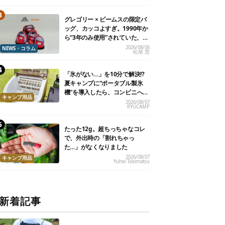
グレゴリー × ビームスの限定バ
ッグ、カッコよすぎ。1990年か
ら“3年のみ使用”されていた、紫
タグが復活
2026/08/06
NEWS・コラム
松尾 慧
「氷がない…」を10分で解決!?
夏キャンプに“ポータブル製氷
機”を導入したら、コンビニへ走
キャンプ用品
る必要がなくなった
2026/08/07
RYUCAMP
たった12g。超ちっちゃなコレ
で、外出時の「割れちゃっ
た…」がなくなりました
2026/08/07
キャンプ用品
Yuhei Tokimatsu
新着記事