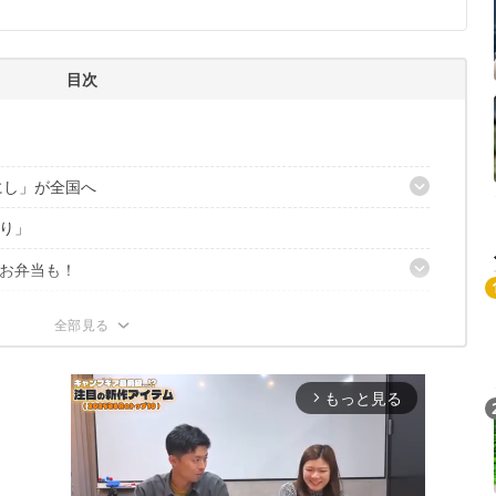
目次
にし」が全国へ
り」
こちら
お弁当も！
もっと見る
arrow_forward_ios