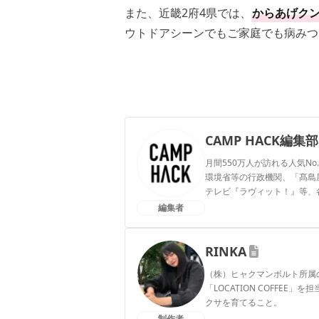
また、近畿2府4県では、
からあげクン
ウトドアシーンでもご家庭でも病みつ
CAMP HACK編集部
月間550万人が訪れる人気No
環境省等の行政機関、「髙島屋」
テレビ『ラヴィット！』等、
編集者
CAMP HACK編集部のプ
RINKA
（株）ヒャクマンボルト所属
「LOCATION COFFE
クサを育てること。
制作者