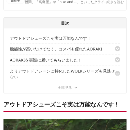
制作者
機関、「髙島屋」や「niko and ...」といったクライアントとの
...続きを読む
連携実績多数。また、TBSテレビ『ラヴィット！』等、各メデ
ィアで登壇機会多数の編集部員も所属。
CAMP HACK 編集部のプロフィール
目次
アウトドアシューズこそ実は万能なんです！
機能性が高いだけでなく、コスパも優れたAORAKI
AORAKIを実際に履いてもらいました！
コスパ最強クラス！これなら2足買ってもいいかも…
アウトドアに必要な透湿防水機能も搭載
よりアウトドアシーンに特化したWOLKシリーズも見逃せ
フィールドでは直球に履きこなす
カラバリも豊富！好みに合わせてセレクトしよう
ない
街中のキレイめスタイリングのハズしとしても活躍
コスパ、機能、汎用性で選ぶならHI-TECがいいんじゃない？
アウトドアシーンでアクティブに動ける防滑性を完備
キャンペーン開催中！ギアがゲットできるチャンスです
アウトドアシューズこそ実は万能なんです！
よ！
気になる賞品ラインナップ
さらに30名様にダブルチャンス！