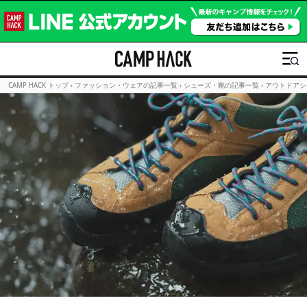
CAMP HACK トップ
›
ファッション・ウェアの記事一覧
›
シューズ・靴の記事一覧
›
アウトドアシ