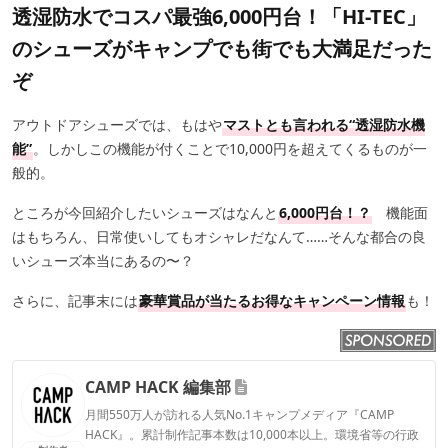
透湿防水でコスパ最強6,000円台！「HI-TEC」
のシューズがキャンプでも街でも大満足だった
ぞ
アウトドアシューズでは、もはや
マストとも言われる“透湿防水機
能”
。しかしこの機能が付くことで10,000円を超えてくるものが一
般的。
ところが今回紹介したいシューズはなんと
6,000円台！？
機能面
はもちろん、日常使いしてもオシャレだなんて……そんな都合の良
いシューズ本当にあるの〜？
さらに、記事末には
豪華賞品が当たるお得なキャンペーン情報
も！
CAMP HACK 編集部
月間550万人が訪れる人気No.1キャンプメディア『CAMP
HACK』。累計制作記事本数は10,000本以上。環境省等の行政