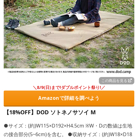
この商品を見る
＼8/9(日)まで!ダブルポイント祭り!／
Amazonで詳細を調べよう
【18%OFF】DOD ソトネノサソイ M
●サイズ：(約)W115×D192×H4.5cm ※W・Dの数値は生地
の接合部分(5~6cm)を含む。 ●収納サイズ：(約)W18×D18