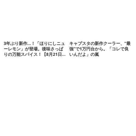
3年ぶり新作…！「ほりにしニュ
キャプスタの新作クーラー、“最
ーレモン」が登場。後味さっぱ
強”で1万円台から。「コレで良
りの万能スパイス！【8月21日発
いんだよ」の嵐
売】