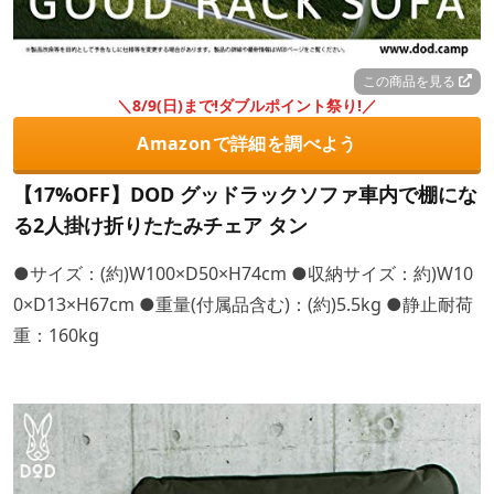
この商品を見る
＼8/9(日)まで!ダブルポイント祭り!／
Amazonで詳細を調べよう
【17%OFF】DOD グッドラックソファ車内で棚にな
る2人掛け折りたたみチェア タン
●サイズ：(約)W100×D50×H74cm ●収納サイズ：約)W10
0×D13×H67cm ●重量(付属品含む)：(約)5.5kg ●静止耐荷
重：160kg