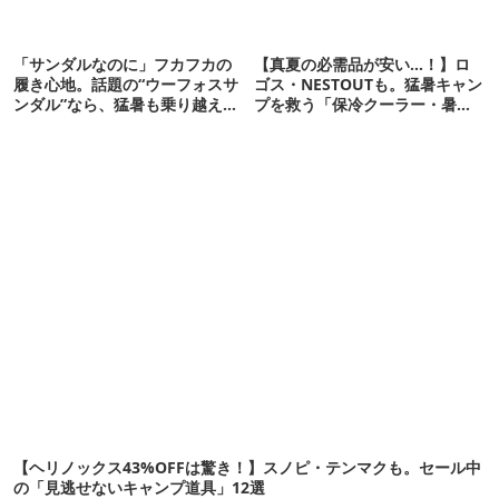
「サンダルなのに」フカフカの
【真夏の必需品が安い…！】ロ
履き心地。話題の“ウーフォスサ
ゴス・NESTOUTも。猛暑キャン
ンダル”なら、猛暑も乗り越えら
プを救う「保冷クーラー・暑さ
れるかも
対策ギア」12選
【ヘリノックス43%OFFは驚き！】スノピ・テンマクも。セール中
の「見逃せないキャンプ道具」12選