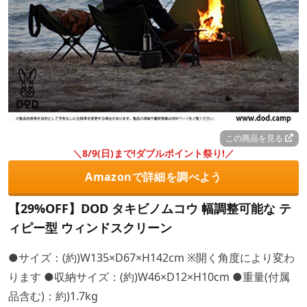
この商品を見る
＼8/9(日)まで!ダブルポイント祭り!／
Amazonで詳細を調べよう
【29%OFF】DOD タキビノムコウ 幅調整可能な テ
ィピー型 ウィンドスクリーン
●サイズ：(約)W135×D67×H142cm ※開く角度により変わ
ります ●収納サイズ：(約)W46×D12×H10cm ●重量(付属
品含む)：約)1.7kg