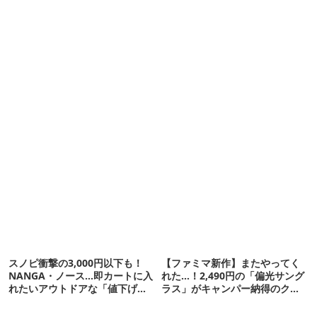
スノピ衝撃の3,000円以下も！
【ファミマ新作】またやってく
NANGA・ノース…即カートに入
れた…！2,490円の「偏光サング
れたいアウトドアな「値下げ夏
ラス」がキャンパー納得のクオ
服」12選
リティ