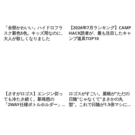
「全部かわいい」ハイドロフラ
【2026年7月ランキング】CAMP
スク新色5色。キッズ用なのに、
HACK読者が、最も注目したキャ
大人が欲しくなりました
ンプ道具TOP10
【さすがロゴス】エンジン切っ
ロゴスがすごい。屋根が“ただの
ても冷たさ続く。新発想の
日陰”じゃなくて“まさかの丸
「2WAY仕様ボトルホルダー」が
型”。これで日陰が1.5倍マシに
頼りになります
なる新作タープです