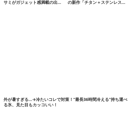
サミがガジェット感満載の出来
の新作「チタン＋ステンレスの
栄え
保冷剤」が再販開始
外が暑すぎる…→冷たいコレで対策！“最長36時間冷える”持ち運べ
る氷、見た目もカッコいい！