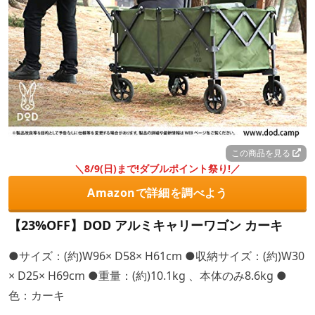
この商品を見る
＼8/9(日)まで!ダブルポイント祭り!／
Amazonで詳細を調べよう
【23%OFF】DOD アルミキャリーワゴン カーキ
●サイズ：(約)W96× D58× H61cm ●収納サイズ：(約)W30
× D25× H69cm ●重量：(約)10.1kg 、本体のみ8.6kg ●
色：カーキ