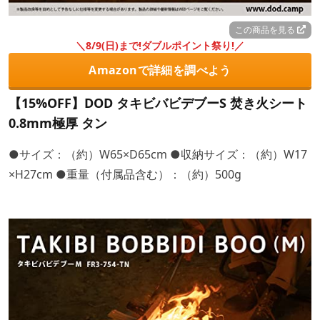
この商品を見る
＼8/9(日)まで!ダブルポイント祭り!／
Amazonで詳細を調べよう
【15%OFF】DOD タキビバビデブーS 焚き火シート
0.8mm極厚 タン
●サイズ：（約）W65×D65cm ●収納サイズ：（約）W17
×H27cm ●重量（付属品含む）：（約）500g