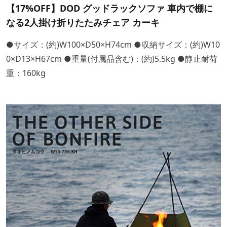
【17%OFF】DOD グッドラックソファ 車内で棚に
なる2人掛け折りたたみチェア カーキ
●サイズ：(約)W100×D50×H74cm ●収納サイズ：(約)W10
0×D13×H67cm ●重量(付属品含む)：(約)5.5kg ●静止耐荷
重：160kg