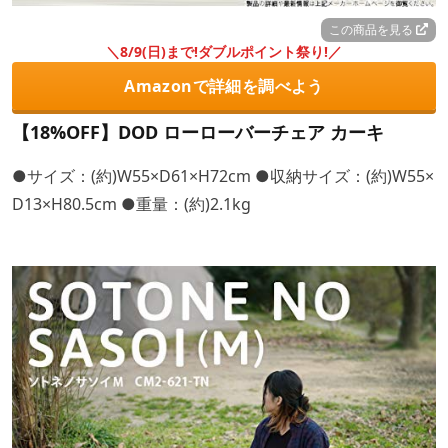
この商品を見る
＼8/9(日)まで!ダブルポイント祭り!／
Amazonで詳細を調べよう
【18%OFF】DOD ローローバーチェア カーキ
●サイズ：(約)W55×D61×H72cm ●収納サイズ：(約)W55×
D13×H80.5cm ●重量：(約)2.1kg