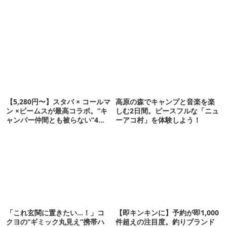
【5,280円〜】スタバ × コールマ
高原の森でキャンプと音楽を楽
ン ×ビームスが最高コラボ。“キ
しむ2日間。ピースフルな「ニュ
ャンパー仲間とも被らない”4ア
ーアコ村」を体験しよう！
イテムを発表
「これ玄関に置きたい…！」コ
【即キンキンに】予約が即1,000
クヨの“ギミック丸見え”携帯ハ
件超えの注目度。釣りブランド