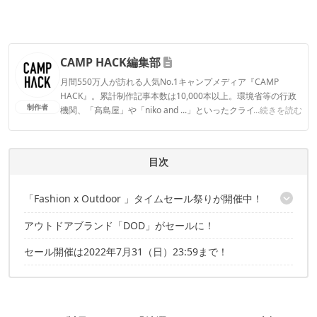
CAMP HACK編集部
月間550万人が訪れる人気No.1キャンプメディア『CAMP
HACK』。累計制作記事本数は10,000本以上。環境省等の行政
制作者
機関、「髙島屋」や「niko and ...」といったクライアントとの
...続きを読む
連携実績多数。また、TBSテレビ『ラヴィット！』等、各メデ
ィアで登壇機会多数の編集部員も所属。
CAMP HACK編集部のプロフィール
目次
「Fashion x Outdoor 」タイムセール祭りが開催中！
アウトドアブランド「DOD」がセールに！
「DOD」のアウトドアギアが登場！
セール開催は2022年7月31（日）23:59まで！