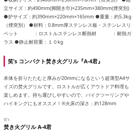
立サイズ：約490mm(脚開き巾)×235mm×380mm(煙突別)
●炉サイズ：約390mm×220mm×165mm ●重量：約5.3kg
（煙突別） ●材料：0.8mm厚ステンレス板・ステンレスリ
ベット ：ロストルステンレス断熱材 ：耐熱ガ
ラス ●静止耐荷重：１０kg
笑’s コンパクト焚き火グリル『A-4君』
本体を折りたたむと厚みが20mmになるという超薄型A4サ
イズの焚火グリルです。ロストルが広くアウトドア料理も
楽しめます。持ち運びしやすいので、バイクツーリングや
ハイキングにもオススメ！※火床の深さ：約128mm
笑’s
焚き火グリル A-4君