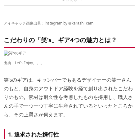
笑'ｓ BPウッドストーブ『120』ver.2
笑's B-6君専用 ステンレスメッシュ カン(燗)グリル
笑'ｓALデルタミニテーブル
笑'ｓ焚き火調理台 450re
笑's バーナーゴトク H-80
アイキャッチ画像出典：i
nstagram by @
karashi_cam
こだわりの「笑’s」ギア4つの魅力とは？
出典：Let’s Enjoy。。。
笑’sのギアは、キャンパーでもあるデザイナーの笑一さん
のもと、自身のアウトドア経験を経て創り出されたこだわ
りのもの。素材は耐久性を考慮したものを採用し、職人さ
んの手で一つ一つ丁寧に生産されているといったところか
ら、その上質さが伺えます。
1. 追求された携行性