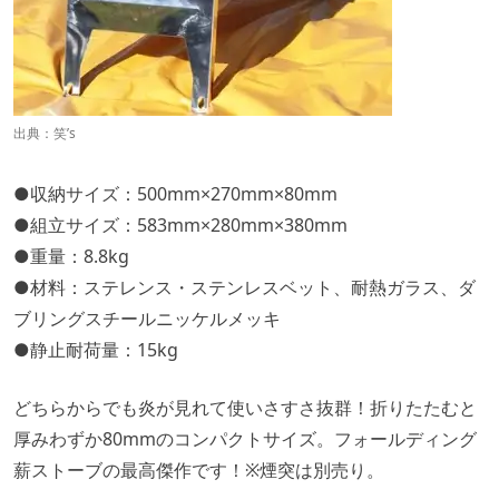
出典：笑’s
●収納サイズ：500mm×270mm×80mm
●組立サイズ：583mm×280mm×380mm
●重量：8.8kg
●材料：ステレンス・ステンレスベット、耐熱ガラス、ダ
ブリングスチールニッケルメッキ
●静止耐荷量：15kg
どちらからでも炎が見れて使いさすさ抜群！折りたたむと
厚みわずか80mmのコンパクトサイズ。フォールディング
薪ストーブの最高傑作です！※煙突は別売り。