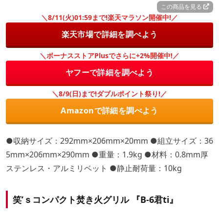
この商品を見る
＼8/11(火)01:59まで!楽天マラソン開催中!／
楽天市場で詳細を調べよう
＼ボーナスストアPlusでさらに+2%開催中!／
ヤフーで詳細を調べよう
＼8/9(日)まで!ダブルポイント祭り!／
Amazonで詳細を調べよう
●収納サイズ：292mm×206mm×20mm ●組立サイズ：36
5mm×206mm×290mm ●重量：1.9kg ●材料：0.8mm厚
ステンレス・アルミリベット ●静止耐荷量：10kg
笑’ｓコンパクト焚き火グリル 『B-6君ti』