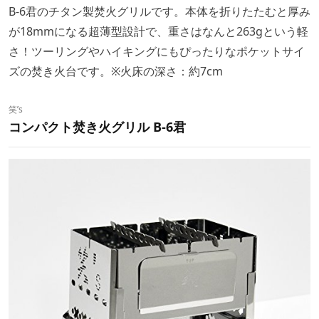
B-6君のチタン製焚火グリルです。本体を折りたたむと厚み
が18mmになる超薄型設計で、重さはなんと263gという軽
さ！ツーリングやハイキングにもぴったりなポケットサイ
ズの焚き火台です。※火床の深さ：約7cm
笑’s
コンパクト焚き火グリル B-6君