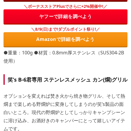
＼ボーナスストアPlusでさらに+2%開催中!／
ヤフーで詳細を調べよう
＼8/9(日)まで!ダブルポイント祭り!／
Amazonで詳細を調べよう
●重量：100g ●材質：0.8mm厚ステンレス（SUS304-2B
使用）
笑’s B-6君専用 ステンレスメッシュ カン(燗)グリル
オプションを変えれば焚き火から焼き物グリル、そして熱
燗まで楽しめる野燗炉に変身してしまうのが笑’s製品の面
白いところ。現代の野燗炉としてしっかりキャンプシーン
に溶け込み、お酒好きのキャンパーにとって嬉しいアイテ
ムです。