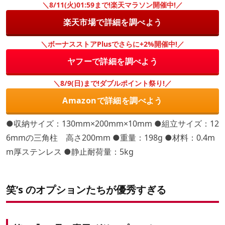
＼8/11(火)01:59まで!楽天マラソン開催中!／
楽天市場で詳細を調べよう
＼ボーナスストアPlusでさらに+2%開催中!／
ヤフーで詳細を調べよう
＼8/9(日)まで!ダブルポイント祭り!／
Amazonで詳細を調べよう
●収納サイズ：130mm×200mm×10mm ●組立サイズ：12
6mmの三角柱 高さ200mm ●重量：198g ●材料：0.4m
m厚ステンレス ●静止耐荷量：5kg
笑’s のオプションたちが優秀すぎる