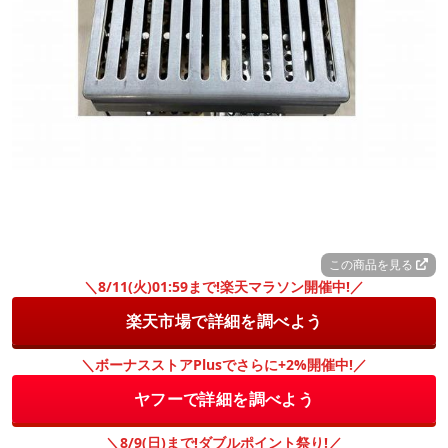
この商品を見る
＼8/11(火)01:59まで!楽天マラソン開催中!／
楽天市場で詳細を調べよう
＼ボーナスストアPlusでさらに+2%開催中!／
ヤフーで詳細を調べよう
＼8/9(日)まで!ダブルポイント祭り!／