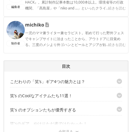
HACK』。累計制作記事本数は10,000本以上。環境省等の行政
編集者
機関、「髙島屋」や「niko and ...」といったクライアントとの
...続きを読む
連携実績多数。また、TBSテレビ『ラヴィット！』等、各メデ
ィアで登壇機会多数の編集部員も所属。
michiko
CAMP HACK編集部のプロフィール
一児のママ兼ライター兼セラピスト。初めて行った野外フェス
でキャンプサイトに泊まったことから、アウトドアに目覚め
制作者
る。三度のメシより外ゴハンとビールとアジアが好き。
...続きを読む
michikoのプロフィール
目次
こだわりの「笑’s」ギア4つの魅力とは？
1. 追求された携行性
笑’s のCoolなアイテムたち11選！
2. 抜群の耐久性
3. デザインされた効率性
笑’s フォールディング薪ストーブ『Great』
笑's のオプションたちが優秀すぎる
4. エコ・フレンドリーに
笑’s フォールディング薪ストーブ『焚き火の箱Gスペシャル2』
笑's コンパクト焚き火グリル『A-4君』
笑's 『B-6君』専用 グリルプレート
笑'sのギア、やはりただ者ではなかった！
笑'ｓコンパクト焚き火グリル 『B-6君ti』
笑's 『B-6君』専用 ステンレスメッシュグリル