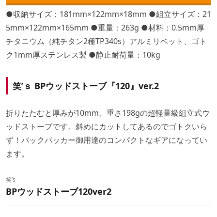
●収納サイズ：181mm×122mm×18mm ●組立サイズ：21
5mm×122mm×165mm ●重量：263g ●材料：0.5mm厚
チタニウム（純チタン2種TP340s）アルミリベット、ゴト
ク1mm厚ステンレス製 ●静止耐荷量：10kg
笑’ｓ BPウッドストーブ『120』ver.2
折りたたむと厚みが10mm、重さ198gの超軽量級組立式ウ
ッドストーブです。斜めにカットしてあるのでゴトクいら
ず！バックパッカー御用達のコンパクトなギアになってい
ます。
笑’s
BPウッドストーブ120ver2