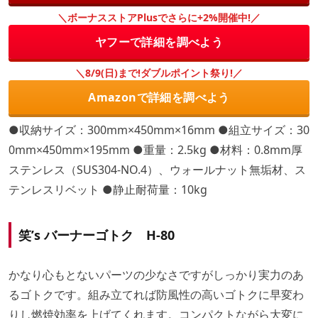
＼ボーナスストアPlusでさらに+2%開催中!／
ヤフーで詳細を調べよう
＼8/9(日)まで!ダブルポイント祭り!／
Amazonで詳細を調べよう
●収納サイズ：300mm×450mm×16mm ●組立サイズ：30
0mm×450mm×195mm ●重量：2.5kg ●材料：0.8mm厚
ステンレス（SUS304-NO.4）、ウォールナット無垢材、ス
テンレスリベット ●静止耐荷量：10kg
笑’s バーナーゴトク H-80
かなり心もとないパーツの少なさですがしっかり実力のあ
るゴトクです。組み立てれば防風性の高いゴトクに早変わ
りし燃焼効率を上げてくれます。コンパクトながら大変に