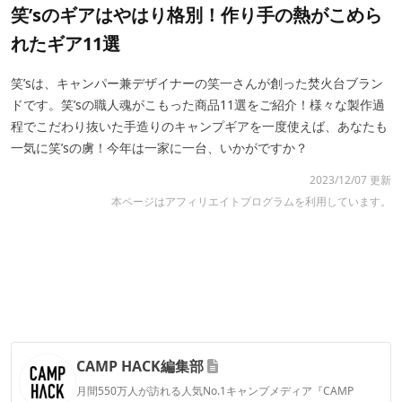
笑’sのギアはやはり格別！作り手の熱がこめら
れたギア11選
笑’sは、キャンパー兼デザイナーの笑一さんが創った焚火台ブラン
ドです。笑’sの職人魂がこもった商品11選をご紹介！様々な製作過
程でこだわり抜いた手造りのキャンプギアを一度使えば、あなたも
一気に笑’sの虜！今年は一家に一台、いかがですか？
2023/12/07 更新
本ページはアフィリエイトプログラムを利用しています。
CAMP HACK編集部
月間550万人が訪れる人気No.1キャンプメディア『CAMP