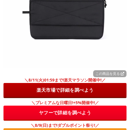
この商品を見る
＼8/11(火)01:59まで!楽天マラソン開催中!／
楽天市場で詳細を調べよう
＼プレミアムな日曜日!+5%開催中!／
ヤフーで詳細を調べよう
＼8/9(日)まで!ダブルポイント祭り!／