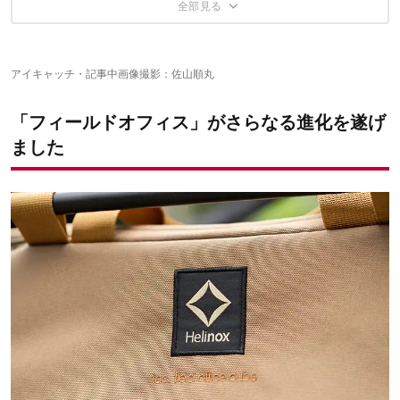
大自然の中で仕事をするという贅沢
仕事道具の総量は約6kg
その3：小物の収納に便利なインナーポーチセット
ストラップのおかげで散策も快適
その4：単体でも使いたいヘリノックスのPCケース
✔こちらの記事もおすすめ！
アイキャッチ・記事中画像撮影：佐山順丸
「フィールドオフィス」がさらなる進化を遂げ
ました