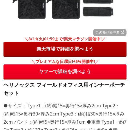
この商品を見る
＼8/11(火)01:59まで!楽天マラソン開催中!／
楽天市場で詳細を調べよう
＼プレミアムな日曜日!+5%開催中!／
ヤフーで詳細を調べよう
ヘリノックス フィールドオフィス用インナーポーチ
セット
●サイズ： Type1：(約)幅15×奥行15×厚み2cm Type2：
(約)幅15×奥行30×厚み2cm Type3：(約)幅30×奥行15×厚み
2cm バンド：(約)幅5×奥行15×厚み1cm ●重量 Type1：約7
5g Type2：約137g Type3：約156g バンド：約9g ●素