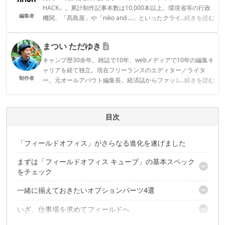
HACK』。累計制作記事本数は10,000本以上。環境省等の行政
編集者
機関、「髙島屋」や「niko and ...」といったクライアントとの
...続きを読む
連携実績多数。また、TBSテレビ『ラヴィット！』等、各メデ
ィアで登壇機会多数の編集部員も所属。
まつい ただゆき
CAMP HACK編集部のプロフィール
キャンプ歴30余年。雑誌で10年、webメディアで10年の編集キ
ャリアを経て独立。現在フリーランスのエディター／ライタ
制作者
ー。元オールアバウト編集長。経済誌からファッション誌ま
...続きを読む
で、さまざまな切り口でキャンプの魅力を執筆中。
まつい ただゆきのプロフィール
目次
「フィールドオフィス」がさらなる進化を遂げました
まずは「フィールドオフィス キューブ」の基本スペック
をチェック
一緒に揃えておきたいオプションパーツ4選
約3kgとそこそこの重量感
物欲をくすぐる多彩な収納ギミック
いざ、仕事場を求めてフィールドへ
その1：デスクスペースを拡張する天板
その2：重い荷物を楽に運ぶストラップ