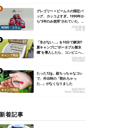
グレゴリー × ビームスの限定バ
ッグ、カッコよすぎ。1990年か
ら“3年のみ使用”されていた、紫
タグが復活
2026/08/06
NEWS・コラム
松尾 慧
「氷がない…」を10分で解決!?
夏キャンプに“ポータブル製氷
機”を導入したら、コンビニへ走
キャンプ用品
る必要がなくなった
2026/08/07
RYUCAMP
たった12g。超ちっちゃなコレ
で、外出時の「割れちゃっ
た…」がなくなりました
2026/08/07
キャンプ用品
Yuhei Tokimatsu
新着記事