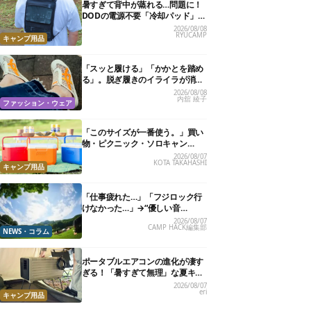
暑すぎて背中が蒸れる…問題に！
DODの電源不要「冷却パッド」を
試したら、夏の移動がラクになっ
2026/08/08
RYUCAMP
た
キャンプ用品
「スッと履ける」「かかとを踏め
る」。脱ぎ履きのイライラが消え
る快適“スニーカーサンダル”6選
2026/08/08
内舘 綾子
ファッション・ウェア
「このサイズが一番使う。」買い
物・ピクニック・ソロキャン
に“ちょうどいい”小型クーラーボ
2026/08/07
KOTA TAKAHASHI
ックス13選
キャンプ用品
「仕事疲れた…」「フジロック行
けなかった…」→“優しい音
楽”と“大きな自然”で治癒。まだ間
2026/08/07
CAMP HACK編集部
に合います。
NEWS・コラム
ポータブルエアコンの進化が凄す
ぎる！「暑すぎて無理」な夏キャ
ンプを激変させる最新5選
2026/08/07
eri
キャンプ用品