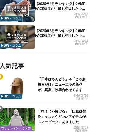
【2026年4月ランキング】CAMP
HACK読者が、最も注目したキャ
ンプ道具TOP10
2026/05/12
内舘 綾子
NEWS・コラム
【2026年3月ランキング】CAMP
HACK読者が、最も注目したキャ
ンプ道具TOP10
2026/04/14
内舘 綾子
NEWS・コラム
人気記事
「日傘はめんどう」→「じゃあ
被るだけ」ニューエラの新作
が、真夏に照準合わせてます
2026/08/06
NEWS・コラム
黒田祥平
「帽子じゃ焼ける」「日傘は荷
物」→ちょうどいいアイテムが
スノーピークにありました
2026/08/08
ファッション・ウェア
内舘 綾子