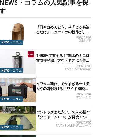
NEWS・コラムの人気記事を探
す
「日傘はめんどう」→「じゃあ被
るだけ」ニューエラの新作が、真
夏に照準合わせてます
2026/08/06
黒田祥平
NEWS・コラム
1,490円で買える！“無印のミニ財
布”3種登場。アウトドアにも普段
使いにもいいかも
2026/08/05
CAMP HACK編集部
NEWS・コラム
イワタニ新作、でかすぎる〜！炙
りやの2倍焼ける「ワイドBBQグ
リル」で“豪快焼肉”できるよ【再
2026/08/04
ずぼらまま
販開始】
NEWS・コラム
バンドックまだ安い。久々の新作
「ソロドーム1 EX」が発売！“メ
ッシュインナー”だけでも使える
2026/08/07
CAMP HACK最速ニュース
よ【防災も◎】
NEWS・コラム