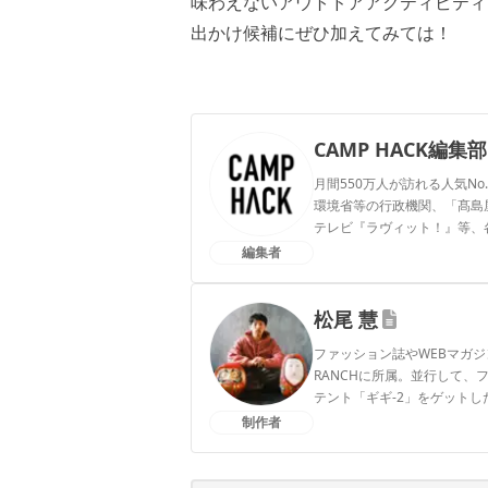
味わえないアウトドアアクティビティ
出かけ候補にぜひ加えてみては！
CAMP HACK編集部
月間550万人が訪れる人気No
環境省等の行政機関、「髙島屋」
テレビ『ラヴィット！』等、
編集者
CAMP HACK編集部のプ
松尾 慧
ファッション誌やWEBマガジ
RANCHに所属。並行して
テント「ギギ-2」をゲット
です。
制作者
松尾 慧のプロフィール