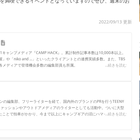
を満喫できるイベントとなっていますのでぜひ、週末のお
2022/09/13 更新
.1キャンプメディア『CAMP HACK』。累計制作記事本数は10,000本以上。
や「niko and ...」といったクライアントとの連携実績多数。また、TBS
各メディアで登壇機会多数の編集部員も所属。
...続きを読む
ロフィール
ンの編集部、フリーライターを経て、国内外のブランドのPRを行うTEENY
、ファッションやアウトドアメディアのライターとしても活動中。ついに大型
したことで拍車がかかり、今まで以上にキャンプギアの沼にハマっていきそう
...続きを読む