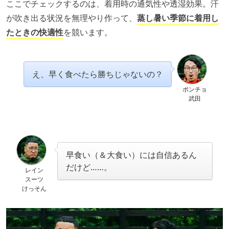
ここでチェックするのは、着用時の通気性や透湿効果。汗
が吹き出る状況を無理やり作って、
蒸し暑い季節に着用し
たときの快適性
を競います。
え、早く食べたら勝ちじゃないの？
ポンチョ
武田
早食い（＆大食い）には自信あるん
だけど……。
レイン
スーツ
けっそん