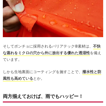
そしてポンチョに採用されるバリアテック®️素材は、
不快
な蒸れをミクロの穴から外に放出する優れた透湿性
を備え
ています。
しかも生地裏面にコーティングを施すことで、
撥水性と防
風性も高めている
とか。
両方揃えておけば、雨でもハッピー！