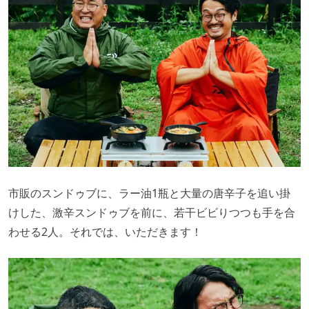
市販のスンドゥブに、ラー油1瓶と大量の唐辛子を追い掛
けした、激辛スンドゥブを前に、若干ビビりつつも手を合
わせる2人。それでは、いただきます！