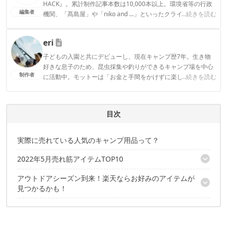
HACK』。累計制作記事本数は10,000本以上。環境省等の行政
編集者
機関、「髙島屋」や「niko and ...」といったクライアントとの
...続きを読む
連携実績多数。また、TBSテレビ『ラヴィット！』等、各メデ
ィアで登壇機会多数の編集部員も所属。
eri
CAMP HACK編集部のプロフィール
子どもの入園と共にデビューし、現在キャンプ歴7年。生き物
好きな息子のため、昆虫採集や釣りができるキャンプ場を中心
制作者
に活動中。モットーは「お金と手間をかけずに楽しく！」とい
...続きを読む
うコスパ重視の庶民派ファミリーキャンパー。お気に入りのブ
ランドはWAQとDOD。
eriのプロフィール
目次
実際に売れている人気のキャンプ用品って？
2022年5月売れ筋アイテムTOP10
アウトドアシーズン到来！楽天ならお好みのアイテムが
第10位：SOTO レギュレーターストーブ ST-310
見つかるかも！
第9位：コールマン インフィニティチェア
第8位：コールマン COOLER 16QT
今ならお買い得ポイントアップイベント開催中！
第7位：WAQ アウトドアワゴン キャリーワゴン キャリーカート
✔️こちらの記事もチェック
第6位：ブルックリンアウトドアカンパニー The Folding Cot