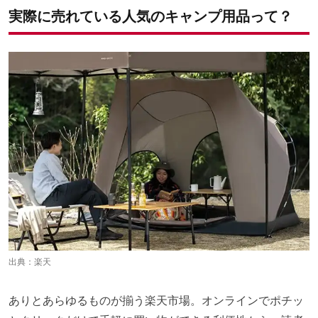
2WAY
実際に売れている人気のキャンプ用品って？
第5位：コラプズ ウォータージャグ
第4位：シリコンシューズカバー
第3位：アンドデコ ワンタッチタープテント
第2位：タンスのゲン サンシェード付ポップアップテント
第1位： テンマクデザイン パンダTCプラス
出典：
楽天
ありとあらゆるものが揃う楽天市場。オンラインでポチッ