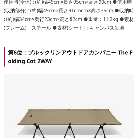
使用時(全体) : (約)幅49cm×長さ95cm×高さ90cm ●使用時
(収納部分) : (約)幅49cm×長さ91cmcm×高さ35cm ●収納時
: (約)幅34cm×奥行23cm×高さ82cm ●重量：11.2kg ●素材
(フレーム)：スチール ●素材(シート)：キャンバス生地
第6位：ブルックリンアウトドアカンパニー The F
olding Cot 2WAY