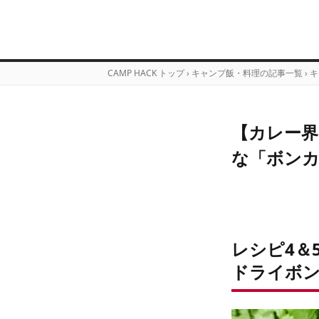
CAMP HACK トップ
›
キャンプ飯・料理の記事一覧
›
キ
【カレー界
な「ボンカ
レシピ4＆
ドライボ