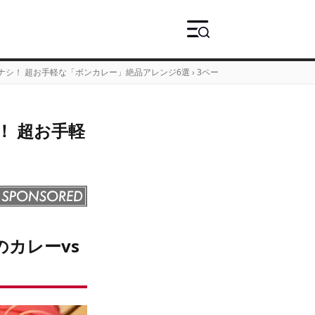
ナシ！ 超お手軽な「ボンカレー」絶品アレンジ6選
›
3ページ目
！ 超お手軽
のカレーvs