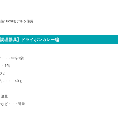
径16cmモデルを使用
調理器具】ドライボンカレー編
ク・・・中辛1袋
・1缶
0ｇ
ル・・・40ｇ
・適量
ンなど・・・適量