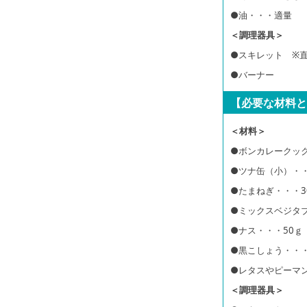
●油・・・適量
＜調理器具＞
●スキレット ※直
●バーナー
【必要な材料と
＜材料＞
●ボンカレークッ
●ツナ缶（小）・・
●たまねぎ・・・3
●ミックスベジタブ
●ナス・・・50ｇ
●黒こしょう・・
●レタスやピーマ
＜調理器具＞