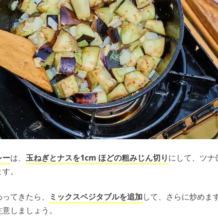
レー
は、
玉ねぎとナスを1cm ほどの粗みじん切り
にして、ツナ
ます。
わってきたら、
ミックスベジタブルを追加
して、さらに炒めま
注意しましょう。