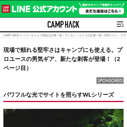
CAMP HACK トップ
›
キャンプ用品の記事一覧
›
ランタン・ライトの記事一覧
›
LEDライト・フ
現場で頼れる堅牢さはキャンプにも使える。プ
ロユースの男気ギア、新たな刺客が登場！（2
ページ目）
パワフルな光でサイトを照らすWLシリーズ