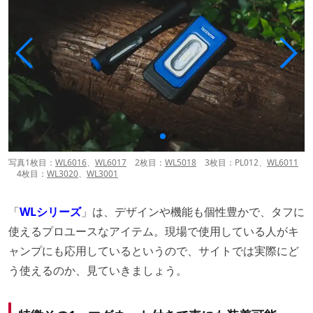
写真1枚目：
WL6016
、
WL6017
2枚目：
WL5018
3枚目：PL012、
WL6011
4枚目：
WL3020
、
WL3001
「
WLシリーズ
」は、デザインや機能も個性豊かで、タフに
使えるプロユースなアイテム。現場で使用している人がキ
ャンプにも応用しているというので、サイトでは実際にど
う使えるのか、見ていきましょう。