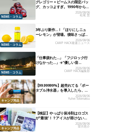
グレゴリー × ビームスの限定バッ
グ、カッコよすぎ。1990年から“3
年のみ使用”されていた、紫タグ
2026/08/06
松尾 慧
が復活
NEWS・コラム
3年ぶり新作…！「ほりにしニュ
ーレモン」が登場。後味さっぱり
の万能スパイス！【8月21日発
2026/08/06
CAMP HACK最速ニュース
売】
NEWS・コラム
「仕事疲れた…」「フジロック行
けなかった…」→“優しい音
楽”と“大きな自然”で治癒。まだ間
2026/08/06
CAMP HACK編集部
に合います。
NEWS・コラム
【99.99999%】超売れてる「ポー
タブル浄水器」を導入したら、防
災が明確に自分ごと化した
2026/08/06
Yuhei Tokimatsu
キャンプ用品
【検証】やっぱり保冷剤はロゴス
が“最強”！？アイスが溶けないっ
て本当か試してみた
2026/08/06
望月悠介
キャンプ用品