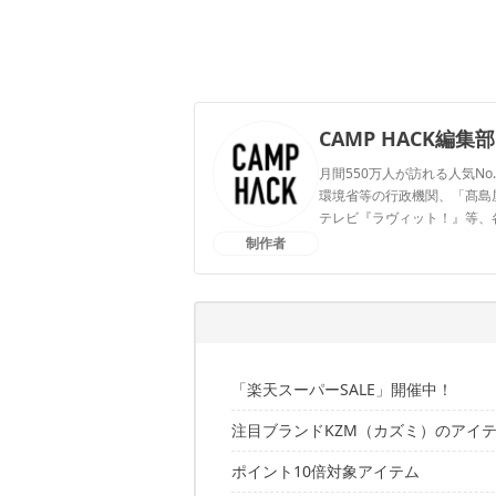
CAMP HACK編集部
月間550万人が訪れる人気No
環境省等の行政機関、「髙島屋」
テレビ『ラヴィット！』等、
制作者
CAMP HACK編集部のプ
「楽天スーパーSALE」開催中！
注目ブランドKZM（カズミ）のアイ
ポイント10倍対象アイテム
こちらの記事もSALE中！