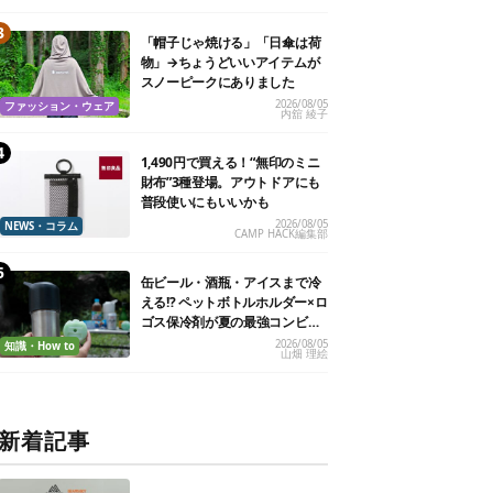
「帽子じゃ焼ける」「日傘は荷
物」→ちょうどいいアイテムが
スノーピークにありました
2026/08/05
ファッション・ウェア
内舘 綾子
1,490円で買える！“無印のミニ
財布”3種登場。アウトドアにも
普段使いにもいいかも
2026/08/05
NEWS・コラム
CAMP HACK編集部
缶ビール・酒瓶・アイスまで冷
える!? ペットボトルホルダー×ロ
ゴス保冷剤が夏の最強コンビだ
った
2026/08/05
知識・How to
山畑 理絵
新着記事