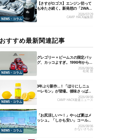
【さすがロゴス】エンジン切って
も冷たさ続く。新発想の「2WAY
仕様ボトルホルダー」が頼りにな
2026/07/29
CAMP HACK編集部
ります
NEWS・コラム
おすすめ最新関連記事
グレゴリー × ビームスの限定バッ
グ、カッコよすぎ。1990年から“3
年のみ使用”されていた、紫タグ
2026/08/06
松尾 慧
が復活
NEWS・コラム
3年ぶり新作…！「ほりにしニュ
ーレモン」が登場。後味さっぱり
の万能スパイス！【8月21日発
2026/08/06
CAMP HACK最速ニュース
売】
NEWS・コラム
「お尻涼しい〜！」やっぱ夏はメ
ッシュ。「しかも安い」コールマ
ン今年の新作は、カラーもさわや
2026/08/06
かないさちお
かです
NEWS・コラム