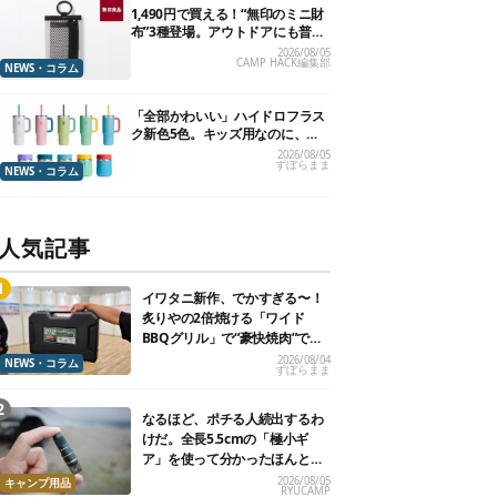
1,490円で買える！“無印のミニ財
布”3種登場。アウトドアにも普段
使いにもいいかも
2026/08/05
CAMP HACK編集部
NEWS・コラム
「全部かわいい」ハイドロフラス
ク新色5色。キッズ用なのに、大
人が欲しくなりました
2026/08/05
ずぼらまま
NEWS・コラム
人気記事
イワタニ新作、でかすぎる〜！
炙りやの2倍焼ける「ワイド
BBQグリル」で“豪快焼肉”でき
るよ【再販開始】
2026/08/04
NEWS・コラム
ずぼらまま
なるほど、ポチる人続出するわ
けだ。全長5.5cmの「極小ギ
ア」を使って分かったほんとの
魅力
2026/08/05
キャンプ用品
RYUCAMP