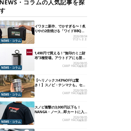
NEWS・コラムの人気記事を探
す
イワタニ新作、でかすぎる〜！炙
りやの2倍焼ける「ワイドBBQグ
リル」で“豪快焼肉”できるよ【再
2026/08/04
ずぼらまま
販開始】
NEWS・コラム
1,490円で買える！“無印のミニ財
布”3種登場。アウトドアにも普段
使いにもいいかも
2026/08/05
CAMP HACK編集部
NEWS・コラム
【ヘリノックス43%OFFは驚
き！】スノピ・テンマクも。セー
ル中の「見逃せないキャンプ道
2026/08/05
CAMP HACK編集部
具」12選
NEWS・コラム
スノピ衝撃の3,000円以下も！
NANGA・ノース…即カートに入
れたいアウトドアな「値下げ夏
2026/08/05
CAMP HACK編集部
服」13選
NEWS・コラム