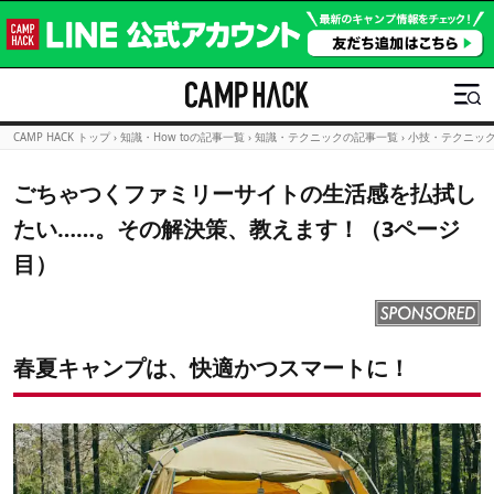
CAMP HACK トップ
›
知識・How toの記事一覧
›
知識・テクニックの記事一覧
›
小技・テクニッ
ごちゃつくファミリーサイトの生活感を払拭し
たい……。その解決策、教えます！（3ページ
目）
春夏キャンプは、快適かつスマートに！