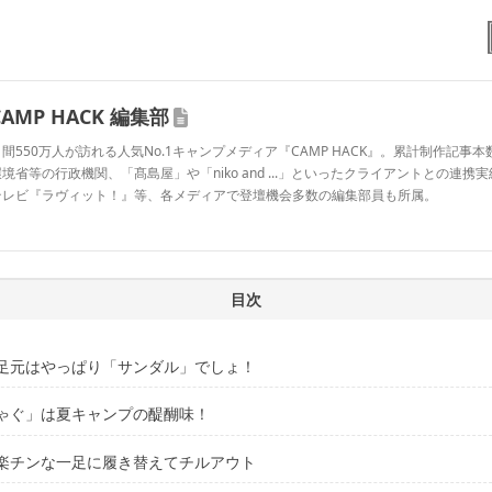
CAMP HACK 編集部
間550万人が訪れる人気No.1キャンプメディア『CAMP HACK』。累計制作記事本数
境省等の行政機関、「髙島屋」や「niko and ...」といったクライアントとの連携
テレビ『ラヴィット！』等、各メディアで登壇機会多数の編集部員も所属。
CAMP HACK 編集部のプロフィール
目次
足元はやっぱり「サンダル」でしょ！
ゃぐ」は夏キャンプの醍醐味！
＆ファッショナブルなKEENのサンダル
を楽しむアクティブなファミリーに試してもらいました
楽チンな一足に履き替えてチルアウト
ブに楽しむときのサンダルは、新作のコレ！
けて、安心して遊べる