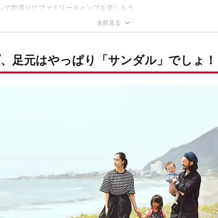
ブなキッズにはコチラ！
ンで欲張りにファミリーキャンプを楽しもう
い見た目で男心を鷲掴み！
ッシュかつ優しい履き心地
簡単脱ぎ履き！ キッズ用リラックスシューズ
、足元はやっぱり「サンダル」でしょ！