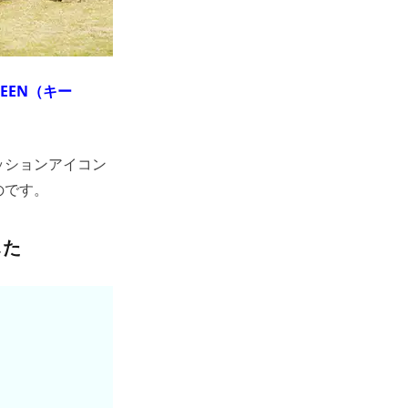
KEEN（キー
ッションアイコン
のです。
した