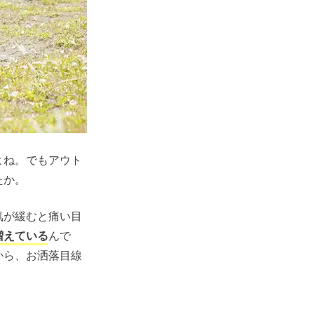
よね。でもアウト
たか。
気が緩むと痛い目
増えている
んで
から、お洒落目線