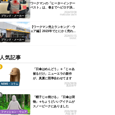
ワークマンの「ヒーターインナー
ベスト」は、春までヘビロテ決定
です！
2024/03/08
matsuda sachi
ブランド・メーカー
【ワークマン売上ランキング・ウ
ェア編】2023年でとにかく売れた
人気製品TOP5
2024/01/15
GGGC
ブランド・メーカー
人気記事
「日傘はめんどう」→「じゃあ
被るだけ」ニューエラの新作
が、真夏に照準合わせてます
2026/08/06
NEWS・コラム
黒田祥平
「帽子じゃ焼ける」「日傘は荷
物」→ちょうどいいアイテムが
スノーピークにありました
2026/08/08
ファッション・ウェア
内舘 綾子