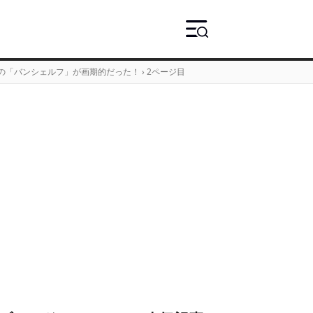
の「バンシェルフ」が画期的だった！
›
2ページ目