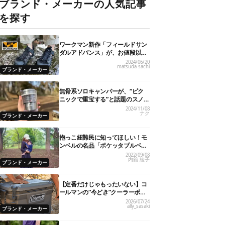
ブランド・メーカーの人気記事
を探す
ワークマン新作「フィールドサン
ダルアドバンス」が、お値段以上
のハイクオリティ！
2024/06/20
matsuda sachi
ブランド・メーカー
無骨系ソロキャンパーが、“ピク
ニックで重宝する”と話題のスノ
ーピーク「サヨウ」を使ってみた
2024/11/08
ナク
ら…
ブランド・メーカー
抱っこ紐難民に知ってほしい！モ
ンベルの名品「ポケッタブルベビ
ーキャリア」が全パパママにおす
2022/09/08
内舘 綾子
すめの理由
ブランド・メーカー
【定番だけじゃもったいない】コ
ールマンの“今どき”クーラーボッ
クス7選！
2026/07/24
ally_sasaki
ブランド・メーカー