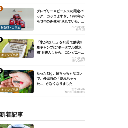
グレゴリー × ビームスの限定バ
ッグ、カッコよすぎ。1990年か
ら“3年のみ使用”されていた、紫
タグが復活
2026/08/06
NEWS・コラム
松尾 慧
「氷がない…」を10分で解決!?
夏キャンプに“ポータブル製氷
機”を導入したら、コンビニへ走
キャンプ用品
る必要がなくなった
2026/08/07
RYUCAMP
たった12g。超ちっちゃなコレ
で、外出時の「割れちゃっ
た…」がなくなりました
2026/08/07
キャンプ用品
Yuhei Tokimatsu
新着記事