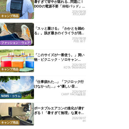
暑すぎて背中が蒸れる…問題に！
DODの電源不要「冷却パッド」を
試したら、夏の移動がラクになっ
2026/08/08
RYUCAMP
た
キャンプ用品
「スッと履ける」「かかとを踏め
る」。脱ぎ履きのイライラが消え
る快適“スニーカーサンダル”6選
2026/08/08
内舘 綾子
ファッション・ウェア
「このサイズが一番使う。」買い
物・ピクニック・ソロキャン
に“ちょうどいい”小型クーラーボ
2026/08/07
KOTA TAKAHASHI
ックス13選
キャンプ用品
「仕事疲れた…」「フジロック行
けなかった…」→“優しい音
楽”と“大きな自然”で治癒。まだ間
2026/08/07
CAMP HACK編集部
に合います。
NEWS・コラム
ポータブルエアコンの進化が凄す
ぎる！「暑すぎて無理」な夏キャ
ンプを激変させる最新5選
2026/08/07
eri
キャンプ用品