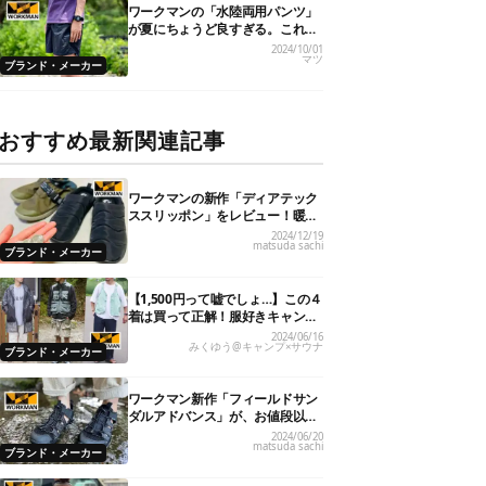
ワークマンの「水陸両用パンツ」
が夏にちょうど良すぎる。これで
1,900円ってどゆこと…
2024/10/01
マツ
ブランド・メーカー
おすすめ最新関連記事
ワークマンの新作「ディアテック
ススリッポン」をレビュー！暖か
さやサイズ感は？
2024/12/19
matsuda sachi
ブランド・メーカー
【1,500円って嘘でしょ…】この４
着は買って正解！服好きキャンパ
ーの「ワークマン」ガチ買い夏服
2024/06/16
みくゆう@キャンプ×サウナ
レビュー
ブランド・メーカー
ワークマン新作「フィールドサン
ダルアドバンス」が、お値段以上
のハイクオリティ！
2024/06/20
matsuda sachi
ブランド・メーカー