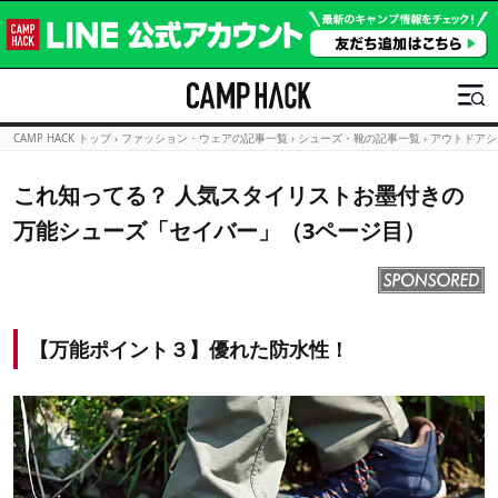
CAMP HACK トップ
›
ファッション・ウェアの記事一覧
›
シューズ・靴の記事一覧
›
アウトドアシ
これ知ってる？ 人気スタイリストお墨付きの
万能シューズ「セイバー」（3ページ目）
【万能ポイント３】優れた防水性！