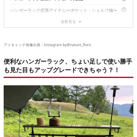
トリパスプロダクツ「IKARI-HOOK」
Rob Snow（ロブスノー）「ケンシュリフック」
ハンガーラック拡張アイテム〜ポケット・シェルフ編〜
BRUNT（ブラント）「CHECKMATE（チェックメイト）」
Sutekus「クリップ付きフック 8個セット」
CAMP GEEKS（キャンプギークス）「インディアンハンガートッ
ハンガーラック拡張アイテム〜100均アイテム編〜
AS2OV (アッソブ) 「FIRE PROOF HANGER RACK POCKET」
プ」
オレゴニアンキャンパー「バーチカルポケット」「キャンプシェ
ハンガーラック拡張〜カスタムDIY実例編〜
ダイソー「焚き火ハンガー用フック」
ルフ」
使い勝手もセンスもUP、ハンガーラック拡張で一挙両
アイキャッチ画像出典：Instagram by
@nature_floric
天板をDIY【実例その1】
得！
天板をDIY【実例その2】
便利なハンガーラック、ちょい足しで使い勝手
✔こちらの記事もチェック！
も見た目もアップグレードできちゃう？！