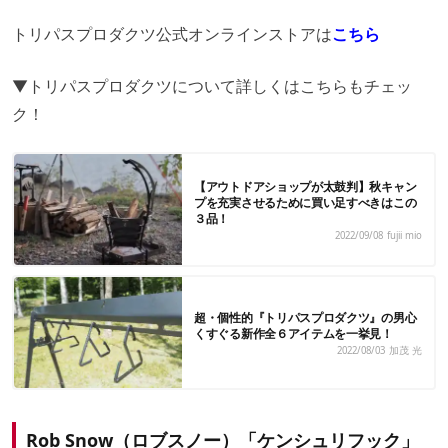
トリパスプロダクツ公式オンラインストアは
こちら
▼トリパスプロダクツについて詳しくはこちらもチェッ
ク！
【アウトドアショップが太鼓判】秋キャン
プを充実させるために買い足すべきはこの
３品！
2022/09/08
fujii mio
超・個性的『トリパスプロダクツ』の男心
くすぐる新作全６アイテムを一挙見！
2022/08/03
加茂 光
Rob Snow（ロブスノー）「ケンシュリフック」