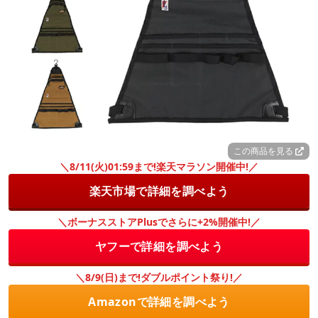
この商品を見る
＼8/11(火)01:59まで!楽天マラソン開催中!／
楽天市場で詳細を調べよう
＼ボーナスストアPlusでさらに+2%開催中!／
ヤフーで詳細を調べよう
＼8/9(日)まで!ダブルポイント祭り!／
Amazonで詳細を調べよう