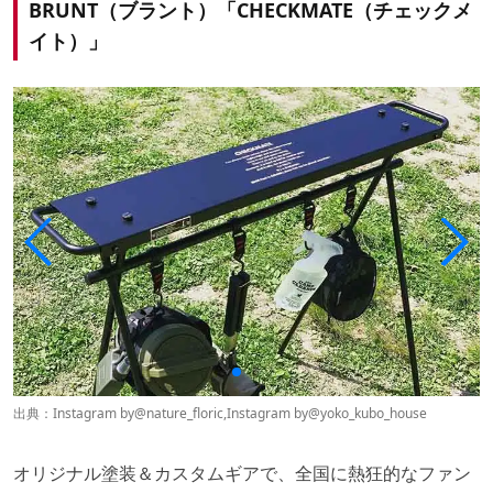
BRUNT（ブラント）「CHECKMATE（チェックメ
イト）」
出典：Instagram by
@nature_floric
,Instagram by
@yoko_kubo_house
オリジナル塗装＆カスタムギアで、全国に熱狂的なファン