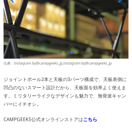
出典：Instagram by
@campgeeks_jp
,Instagram by
@campgeeks_jp
ジョイントポール2本と天板の3パーツ構成で、天板表側に
凹凸のないスマート設計だから、天板面を効率よく使えま
す。ミリタリーライクなデザインも魅力で、無骨派キャン
パーにイチオシ。
CAMPGEEKS公式オンラインストアは
こちら