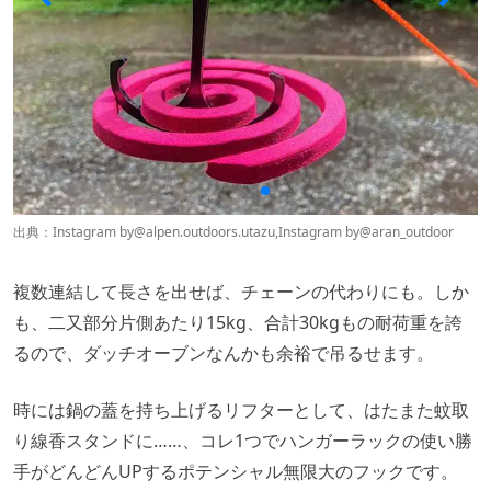
出典：Instagram by
@alpen.outdoors.utazu
,Instagram by
@aran_outdoor
複数連結して長さを出せば、チェーンの代わりにも。しか
も、二又部分片側あたり15kg、合計30kgもの耐荷重を誇
るので、ダッチオーブンなんかも余裕で吊るせます。
時には鍋の蓋を持ち上げるリフターとして、はたまた蚊取
り線香スタンドに……、コレ1つでハンガーラックの使い勝
手がどんどんUPするポテンシャル無限大のフックです。