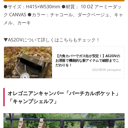
●サイズ：H415×W530mm ●材質： 10 OZ アーミーダッ
ク CANVAS ●カラー：チャコール、ダークベージュ、キャ
メル、カーキ
▼AS2OVについて詳しくはこちらもチェック！
【六角カバーでガス缶が安定！】AS2OVの
お洒落で機能的な新アイテムで細部までこ
だわりを！
2022/08/04
yamayama
オレゴニアンキャンパー「バーチカルポケット」
「キャンプシェルフ」