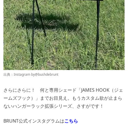
出典：Instagram by
@bushdebrunt
さらにさらに！ 何と専用シェード「JAMES HOOK（ジェ
ームズフック）」までお目見え。もうカスタム欲が止まら
ないハンガーラック拡張シリーズ、さすがです！
BRUNT公式インスタグラムは
こちら