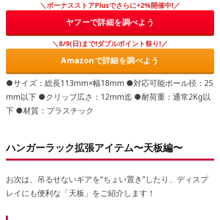
＼ボーナスストアPlusでさらに+2%開催中!／
ヤフーで詳細を調べよう
＼8/9(日)まで!ダブルポイント祭り!／
Amazonで詳細を調べよう
●サイズ：総長113mm×幅18mm ●対応可能ポール径：25
mm以下 ●クリップ広さ：12mm迄 ●耐荷重：通常2Kg以
下 ●材質：プラスチック
ハンガーラック拡張アイテム〜天板編〜
お次は、吊るせないギアを“ちょい置き”したり、ディスプ
レイにも便利な「天板」をご紹介します！