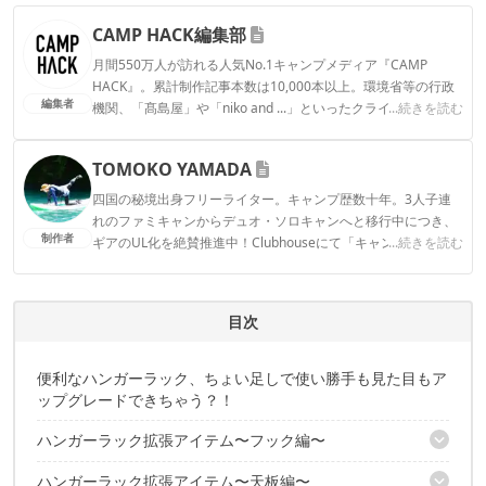
CAMP HACK編集部
月間550万人が訪れる人気No.1キャンプメディア『CAMP
HACK』。累計制作記事本数は10,000本以上。環境省等の行政
編集者
機関、「髙島屋」や「niko and ...」といったクライアントとの
...続きを読む
連携実績多数。また、TBSテレビ『ラヴィット！』等、各メデ
ィアで登壇機会多数の編集部員も所属。
TOMOKO YAMADA
CAMP HACK編集部のプロフィール
四国の秘境出身フリーライター。キャンプ歴数十年。3人子連
れのファミキャンからデュオ・ソロキャンへと移行中につき、
制作者
ギアのUL化を絶賛推進中！Clubhouseにて「キャンパーさんよ
...続きを読む
ってらっしゃい！」モデレーターやってます。よってらっしゃ
い〜！ Instagram：@tomokoyamada76
TOMOKO YAMADAのプロフィール
目次
便利なハンガーラック、ちょい足しで使い勝手も見た目もア
ップグレードできちゃう？！
ハンガーラック拡張アイテム〜フック編〜
ハンガーラック拡張アイテム〜天板編〜