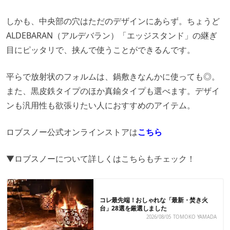
しかも、中央部の穴はただのデザインにあらず。ちょうど
ALDEBARAN（アルデバラン）「エッジスタンド」の継ぎ
目にピッタリで、挟んで使うことができるんです。
平らで放射状のフォルムは、鍋敷きなんかに使っても◎。
また、黒皮鉄タイプのほか真鍮タイプも選べます。デザイ
ンも汎用性も欲張りたい人におすすめのアイテム。
ロブスノー公式オンラインストアは
こちら
▼ロブスノーについて詳しくはこちらもチェック！
コレ最先端！おしゃれな「最新・焚き火
台」28選を厳選しました
2026/08/05
TOMOKO YAMADA