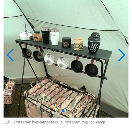
出典：Instagram by
@campgeeks_jp
,Instagram by
@nob_camp_