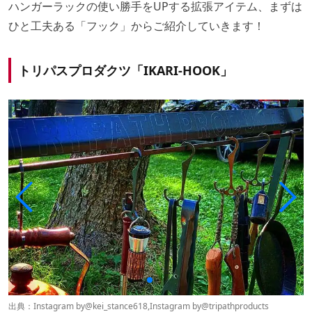
ハンガーラックの使い勝手をUPする拡張アイテム、まずは
ひと工夫ある「フック」からご紹介していきます！
トリパスプロダクツ「IKARI-HOOK」
出典：Instagram by
@kei_stance618
,Instagram by
@tripathproducts