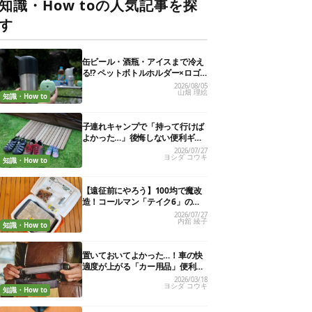
知識・How toの人気記事を探
す
缶ビール・酒瓶・アイスまで冷え
る!? ペットボトルホルダー×ロゴ
ス保冷剤が夏の最強コンビだった
2026/08/05
山畑 理絵
知識・How to
子連れキャンプで「持って行けば
よかった…」後悔しない便利ギア
13選
2026/07/27
ヨシダ コウキ
知識・How to
【遠征前にやろう】100均で魔改
造！コールマン「テイク6」の使
い勝手を“倍の倍”にする裏ワザ6連
2026/07/27
内舘 綾子
発
知識・How to
置いておいてよかった…！車の快
適度が上がる「カー用品」便利グ
ッズ27選
2026/03/18
ヨシダ コウキ
知識・How to