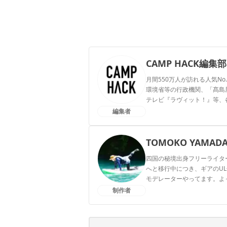
CAMP HACK編集部
月間550万人が訪れる人気No
環境省等の行政機関、「髙島屋」
テレビ『ラヴィット！』等、
編集者
CAMP HACK編集部のプ
TOMOKO YAMAD
四国の秘境出身フリーライタ
へと移行中につき、ギアのUL
モデレーターやってます。よってらっ
制作者
TOMOKO YAMADAのプ