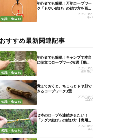
初心者でも簡単！万能ロープワー
ク「もやい結び」の結び方を画像
で解説
2025/03/25
キバ
知識・How to
おすすめ最新関連記事
初心者でも簡単！キャンプで本当
に役立つロープワーク6選【動画
付き解説】
2025/03/25
望月悠介
知識・How to
覚えておくと、ちょっとドヤ顔で
きるロープワーク3選
2023/04/19
GGGC
知識・How to
２本のロープを連結させたい！
「テグス結び」の結び方【実用的
ロープワークvol.７】
2022/08/18
ぶん
知識・How to