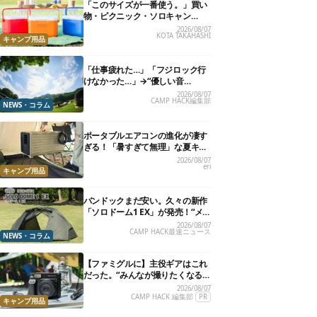
「このサイズが一番使う。」買い
物・ピクニック・ソロキャン
に“ちょうどいい”小型クーラーボ
2026/08/07
KOTA TAKAHASHI
ックス13選
キャンプ用品
「仕事疲れた…」「フジロック行
けなかった…」→“優しい音
楽”と“大きな自然”で治癒。まだ間
2026/08/07
CAMP HACK編集部
に合います。
NEWS・コラム
ポータブルエアコンの進化が凄す
ぎる！「暑すぎて無理」な夏キャ
ンプを激変させる最新5選
2026/08/07
eri
キャンプ用品
バンドックまだ安い。久々の新作
「ソロドーム1 EX」が発売！“メ
ッシュインナー”だけでも使える
2026/08/07
CAMP HACK最速ニュース
よ【防災も◎】
NEWS・コラム
【ファミグルに】主役ギアはこれ
だった。“みんなが撮りたくなる
カメラ”が楽しすぎる！
2026/08/07
CAMP HACK 編集部
PR
キャンプ用品