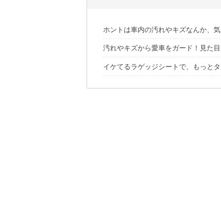
ホントは車内の汚れやキズなんか、気
汚れやキズから愛車をガード！見た目
イケてるラゲッジシートで、もっとタ
ゴードンミラー「コーデュラ 2ウェイ
SLOWER「ハングストックトランクキ
✔こちらの記事もチェック！
VANLIFE SUPLLY（ヴァンライ
JACK&MARIE（ジャック＆マリー）
Amon（エーモン）「OGC ラゲッジ
オレゴニアンキャンパー「防水グランド