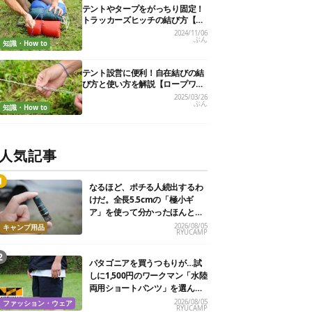
テントやタープをがっちり固定！
トラッカーズヒッチの結び方【実
用的ロープワークvol.6】
2024/11/06
ぶん
知識・How to
テント設営に便利！自在結びの結
び方と使い方を解説【ロープワー
ク】
2025/03/26
ぶん
知識・How to
人気記事
なるほど、ポチる人続出するわ
けだ。全長5.5cmの「極小ギ
ア」を使って分かったほんとの
魅力
2026/08/05
キャンプ用品
RYUCAMP
パタゴニアを買うつもりが…試
しに1,500円のワークマン「水陸
両用ショートパンツ」を選んだ
ら大正解だった
2026/08/05
ファッション・ウェア
RYUCAMP