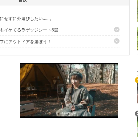
にせずに外遊びしたい……。
もイケてるラゲッジシート6選
フにアウトドアを遊ぼう！
 ラゲッジシート」
ャリー」
フサプライ）「コーデュララージシート」
「JKM 2ウェイラゲッジシート」
プロテクトクロス」
シート L」