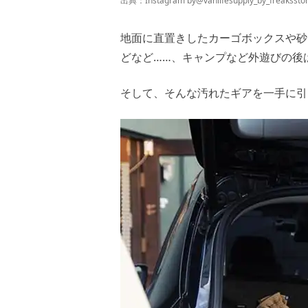
出典：Instagram by
@vanlifesupply_by_freakssto
地面に直置きしたカーゴボックスや砂
どなど……、キャンプなど外遊びの後
そして、そんな汚れたギアを一手に引