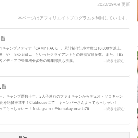
2022/09/09 更新
本ページはアフィリエイトプログラムを利用しています。
.1キャンプメディア『CAMP HACK』。累計制作記事本数は10,000本以上。
や「niko and ...」といったクライアントとの連携実績多数。また、TBS
各メディアで登壇機会多数の編集部員も所属。
...続きを読む
ロフィール
A
ー。キャンプ歴数十年。3人子連れのファミキャンからデュオ・ソロキャン
化を絶賛推進中！Clubhouseにて「キャンパーさんよってらっしゃい！」
しゃい〜！ Instagram：@tomokoyamada76
...続きを読む
ロフィール
目次