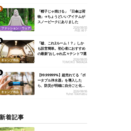
「帽子じゃ焼ける」「日傘は荷
物」→ちょうどいいアイテムが
スノーピークにありました
2026/08/05
ファッション・ウェア
内舘 綾子
「嘘、これ2ルーム！？」しか
も設営簡単。初心者におすすめ
の最新“おしゃれ広々テント”7選
2026/08/05
キャンプ用品
TOMOKO YAMADA
【99.99999%】超売れてる「ポ
ータブル浄水器」を導入した
ら、防災が明確に自分ごと化し
た
2026/08/06
キャンプ用品
Yuhei Tokimatsu
新着記事