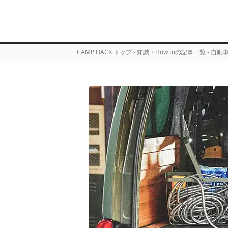
CAMP HACK トップ
›
知識・How toの記事一覧
›
自動