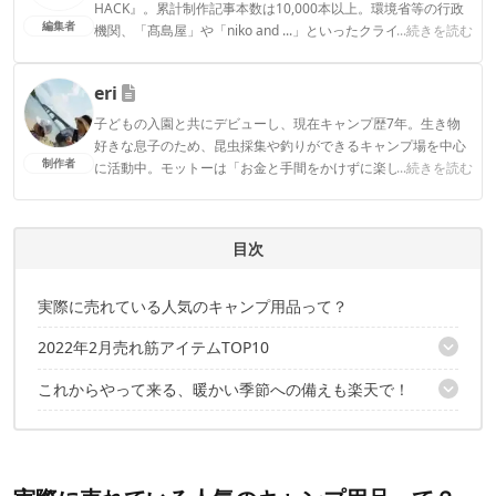
HACK』。累計制作記事本数は10,000本以上。環境省等の行政
編集者
機関、「髙島屋」や「niko and ...」といったクライアントとの
...続きを読む
連携実績多数。また、TBSテレビ『ラヴィット！』等、各メデ
ィアで登壇機会多数の編集部員も所属。
eri
CAMP HACK編集部のプロフィール
子どもの入園と共にデビューし、現在キャンプ歴7年。生き物
好きな息子のため、昆虫採集や釣りができるキャンプ場を中心
制作者
に活動中。モットーは「お金と手間をかけずに楽しく！」とい
...続きを読む
うコスパ重視の庶民派ファミリーキャンパー。お気に入りのブ
ランドはWAQとDOD。
eriのプロフィール
目次
実際に売れている人気のキャンプ用品って？
2022年2月売れ筋アイテムTOP10
これからやって来る、暖かい季節への備えも楽天で！
第10位：WAQ キャンプマット 8cm
第9位：WhiteSeek 封筒型寝袋
今ならお買い得ポイントアップイベント開催中！
第8位：テンマクデザイン サーカスST DX
4日(金)20:00〜楽天スーパーSALE開催中！
第7位：Bears Rock ねぶくろん
過去のランキングも振り返ってみては？
第6位：ベアボーンズ リビング レイルロードランタン