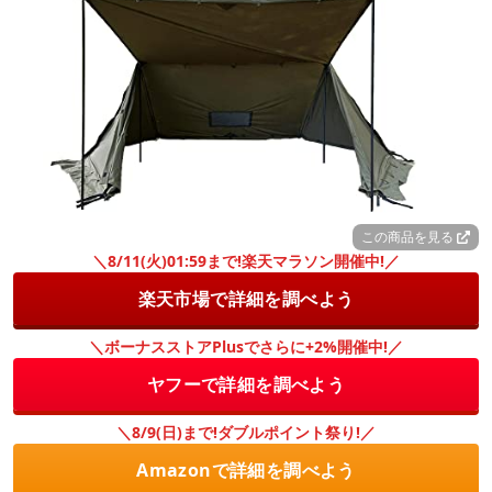
この商品を見る
＼8/11(火)01:59まで!楽天マラソン開催中!／
楽天市場で詳細を調べよう
＼ボーナスストアPlusでさらに+2%開催中!／
ヤフーで詳細を調べよう
＼8/9(日)まで!ダブルポイント祭り!／
Amazonで詳細を調べよう