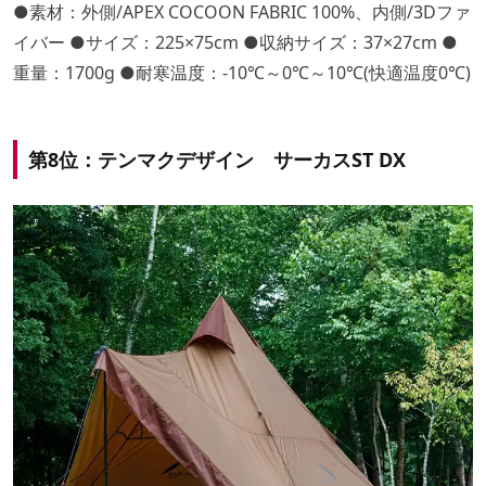
●素材：外側/APEX COCOON FABRIC 100%、内側/3Dファ
イバー ●サイズ：225×75cm ●収納サイズ：37×27cm ●
重量：1700g ●耐寒温度：-10℃～0℃～10℃(快適温度0℃)
第8位：テンマクデザイン サーカスST DX