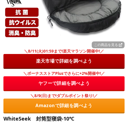
この商品を見る
＼8/11(火)01:59まで!楽天マラソン開催中!／
楽天市場で詳細を調べよう
＼ボーナスストアPlusでさらに+2%開催中!／
ヤフーで詳細を調べよう
＼8/9(日)まで!ダブルポイント祭り!／
Amazonで詳細を調べよう
WhiteSeek 封筒型寝袋-10℃