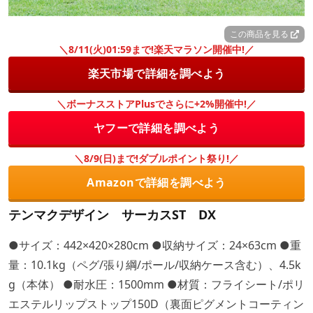
この商品を見る
＼8/11(火)01:59まで!楽天マラソン開催中!／
楽天市場で詳細を調べよう
＼ボーナスストアPlusでさらに+2%開催中!／
ヤフーで詳細を調べよう
＼8/9(日)まで!ダブルポイント祭り!／
Amazonで詳細を調べよう
テンマクデザイン サーカスST DX
●サイズ：442×420×280cm ●収納サイズ：24×63cm ●重
量：10.1kg（ペグ/張り綱/ポール/収納ケース含む）、4.5k
g（本体） ●耐水圧：1500mm ●材質：フライシート/ポリ
エステルリップストップ150D（裏面ピグメントコーティン