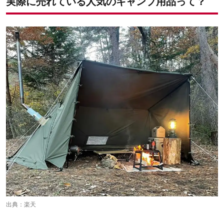
実際に売れている人気のキャンプ用品って？
第5位：FUTURE FOX FOX-BASE TC
第4位：5050workshop マイクロライト
第3位：BUNDOK BDK-75TC用フロントウォール
第2位：ザ・ノース・フェイス BCヒューズボックス2
第1位：テンマクデザイン サーカス トリポット
出典：
楽天