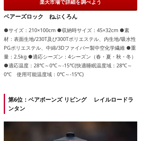
楽天市場で詳細を調べよう
ベアーズロック ねぶくろん
●サイズ：210×100cm ●収納時サイズ：45×32cm ●素
材：表面生地/230T及び300Tポリエステル、内生地/吸水性
PGポリエステル、中綿/3Dファイバー製中空化学繊維 ●重
量：2.5kg ●適応シーズン：4シーズン（春・夏・秋・冬）
●適応温度：28℃～0℃～-15℃(快適睡眠温度域：28℃～
0℃ 使用可能温度域：0℃～-15℃)
第6位：ベアボーンズ リビング レイルロードラ
ンタン