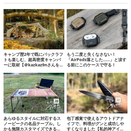
キャンプ歴2年で既にパックラフ
もう二度と失くなさない！
トも楽しむ、超高密度キャンパ
「AirPods落とした……」と涙す
ーに取材【＠kazkaz9nさんをウ
る前にこのケースで守る！
ラ側HACK！】
あらゆるスタイルに対応するス
包丁感覚で使えるアウトドアナ
ノーピークの名品テーブル。し
イフで、料理がグンと成功しや
かも無限カスタマイズできるか
すくなりました【私的神アイテ