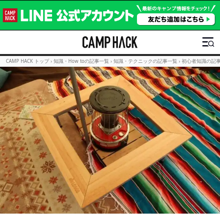
CAMP HACK トップ
›
知識・How toの記事一覧
›
知識・テクニックの記事一覧
›
初心者知識の記