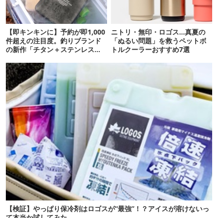
【即キンキンに】予約が即1,000
ニトリ・無印・ロゴス…真夏の
件超えの注目度。釣りブランド
「ぬるい問題」を救うペットボ
の新作「チタン＋ステンレスの
トルクーラーおすすめ7選
保冷剤」が再販開始
【検証】やっぱり保冷剤はロゴスが“最強”！？アイスが溶けないっ
て本当か試してみた