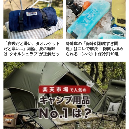
「寝袋だと暑い、タオルケット
冷凍庫の「保冷剤邪魔すぎ問
だと寒い…」結論、夏の睡眠
題」はコレで解決！ 隙間も埋め
は“タオルシュラフ”が正解だっ
られるコンパクト保冷剤10選
た