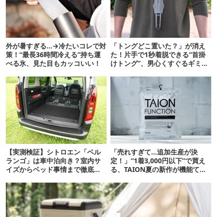
外が暑すぎる…→冷たいコレで対
「トングどこ置いた？」が消え
策！“最長36時間冷える”持ち運
た！片手で1秒着脱できる“首掛
べる氷、見た目もカッコいい！
けトング”、男心くすぐるギミッ
クが最高だった
【実測検証】シトロエン「ベル
「売れすぎて…追加生産が決
ランゴ」は車中泊向き？室内サ
定！」“1着3,000円以下”で買え
イズからベッド事情まで徹底レ
る、TAION夏の新作が機能てん
ビュー
こ盛りです