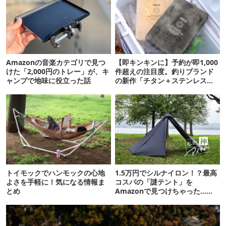
Amazonの音楽カテゴリで見つ
【即キンキンに】予約が即1,000
けた「2,000円のトレー」が、キ
件超えの注目度。釣りブランド
ャンプで地味に役立った話
の新作「チタン＋ステンレスの
保冷剤」が再販開始
トイモックでハンモックの心地
1.5万円でシルナイロン！？最高
よさを手軽に！気になる情報ま
コスパの「謎テント」を
とめ
Amazonで見つけちゃった…
【私的神アイテム】