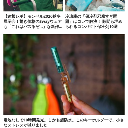
【速報レポ】モンベル2026秋冬
冷凍庫の「保冷剤邪魔すぎ問
展示会！驚き価格の3wayウェア
題」はコレで解決！ 隙間も埋め
も「これはバズるぞ…」な新作
られるコンパクト保冷剤10選
10選
電池なしで10時間発光。しかも超防水。このキーホルダーで、小さ
なストレスが減りました