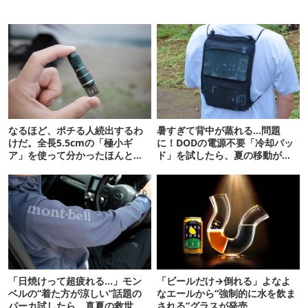
なるほど、ポチる人続出するわ
暑すぎて背中が蒸れる…問題
けだ。全長5.5cmの「極小ギ
に！DODの電源不要「冷却パッ
ア」を使って分かったほんとの
ド」を試したら、夏の移動がラ
魅力
クになった
「日焼けって超疲れる…」モン
「ビールだけ→倒れる」よなよ
ベルの“着た方が涼しい”話題の
なエールから“強制的に水を飲ま
パーカ試したら、真夏の救世主
される”グラスが発売