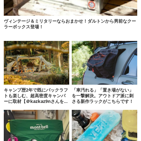
ヴィンテージ＆ミリタリーならおまかせ！ダルトンから男前なクー
ラーボックス登場！
キャンプ歴2年で既にパックラフ
「車汚れる」「置き場がない」
トも楽しむ、超高密度キャンパ
を一撃解決。アウトドア派に刺
ーに取材【＠kazkaz9nさんをウ
さる新作ラックがこちらです！
ラ側HACK！】