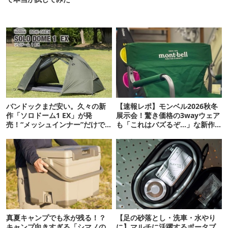
バンドックまだ安い。久々の新
【速報レポ】モンベル2026秋冬
作「ソロドーム1 EX」が発
展示会！驚き価格の3wayウェア
売！“メッシュインナー”だけで
も「これはバズるぞ…」な新作
も使えるよ【防災も◎】
10選
真夏キャンプでも氷が残る！？
【足の砂落とし・洗車・水やり
キャンプ向きすぎる「シマノの
に】マルチに活躍するポータブ