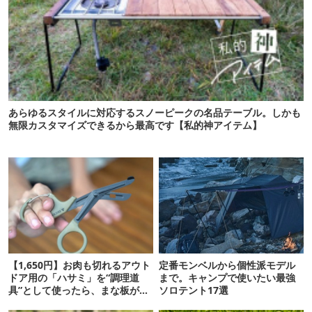
あらゆるスタイルに対応するスノーピークの名品テーブル。しかも
無限カスタマイズできるから最高です【私的神アイテム】
【1,650円】お肉も切れるアウト
定番モンベルから個性派モデル
ドア用の「ハサミ」を“調理道
まで。キャンプで使いたい最強
具”として使ったら、まな板が不
ソロテント17選
要になりました