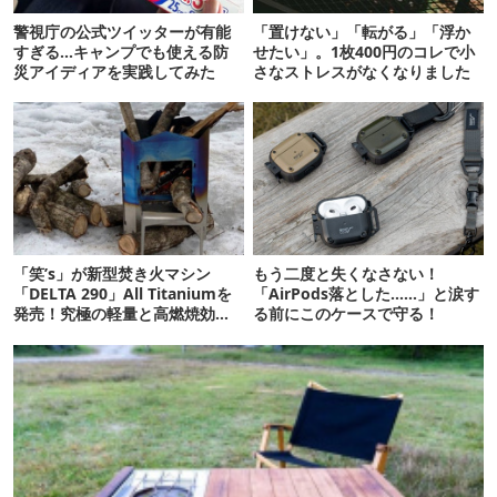
警視庁の公式ツイッターが有能
「置けない」「転がる」「浮か
すぎる…キャンプでも使える防
せたい」。1枚400円のコレで小
災アイディアを実践してみた
さなストレスがなくなりました
「笑’s」が新型焚き火マシン
もう二度と失くなさない！
「DELTA 290」All Titaniumを
「AirPods落とした……」と涙す
発売！究極の軽量と高燃焼効率
る前にこのケースで守る！
を両立