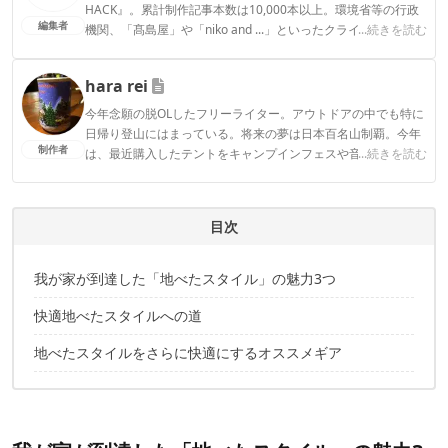
HACK』。累計制作記事本数は10,000本以上。環境省等の行政
編集者
機関、「髙島屋」や「niko and ...」といったクライアントとの
...続きを読む
連携実績多数。また、TBSテレビ『ラヴィット！』等、各メデ
ィアで登壇機会多数の編集部員も所属。
hara rei
CAMP HACK編集部のプロフィール
今年念願の脱OLしたフリーライター。アウトドアの中でも特に
日帰り登山にはまっている。将来の夢は日本百名山制覇。今年
制作者
は、最近購入したテントをキャンプインフェスや音楽フェスで
...続きを読む
ヘビーに使う予定。
hara reiのプロフィール
目次
我が家が到達した「地べたスタイル」の魅力3つ
快適地べたスタイルへの道
地べたスタイルをさらに快適にするオススメギア