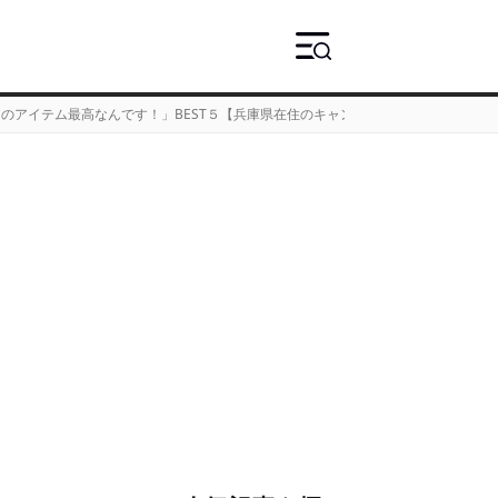
のアイテム最高なんです！」BEST５【兵庫県在住のキャンパー・しーちゃんさん