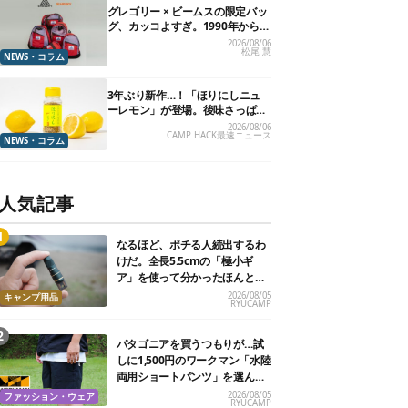
グレゴリー × ビームスの限定バッ
グ、カッコよすぎ。1990年から“3
年のみ使用”されていた、紫タグ
2026/08/06
松尾 慧
が復活
NEWS・コラム
3年ぶり新作…！「ほりにしニュ
ーレモン」が登場。後味さっぱり
の万能スパイス！【8月21日発
2026/08/06
CAMP HACK最速ニュース
売】
NEWS・コラム
人気記事
なるほど、ポチる人続出するわ
けだ。全長5.5cmの「極小ギ
ア」を使って分かったほんとの
魅力
2026/08/05
キャンプ用品
RYUCAMP
パタゴニアを買うつもりが…試
しに1,500円のワークマン「水陸
両用ショートパンツ」を選んだ
ら大正解だった
2026/08/05
ファッション・ウェア
RYUCAMP