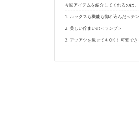
今回アイテムを紹介してくれるのは、
1. ルックスも機能も惚れ込んだ＜テ
2. 美しい佇まいの＜ランプ＞
スプリングバー（旧カーカムス）「フ
3. アツアツを載せてもOK！ 可変で
カールスクローナ「ナイトランプ」
4. 韓国発のキュートな＜コンロ＞
テントファクトリー「スチールワークス
5、100点満点！ 文句なしの＜ウォ
ドクターハウス「トゥインクルミニス
お気に入りのギアでキャンプを楽しむ
コラプズ「コラプシブル2in1ウォー
✔️こちらの記事もチェック