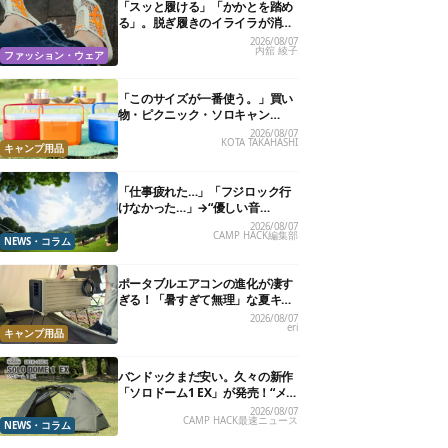
「スッと履ける」「かかとを踏め
る」。脱ぎ履きのイライラが消え
る快適“スニーカーサンダル”6選
2026/08/07
内舘 綾子
ファッション・ウェア
「このサイズが一番使う。」買い
物・ピクニック・ソロキャン
に“ちょうどいい”小型クーラーボ
2026/08/07
KOTA TAKAHASHI
ックス13選
キャンプ用品
「仕事疲れた…」「フジロック行
けなかった…」→“優しい音
楽”と“大きな自然”で治癒。まだ間
2026/08/07
CAMP HACK編集部
に合います。
NEWS・コラム
ポータブルエアコンの進化が凄す
ぎる！「暑すぎて無理」な夏キャ
ンプを激変させる最新5選
2026/08/07
eri
キャンプ用品
バンドックまだ安い。久々の新作
「ソロドーム1 EX」が発売！“メ
ッシュインナー”だけでも使える
2026/08/07
CAMP HACK最速ニュース
よ【防災も◎】
NEWS・コラム