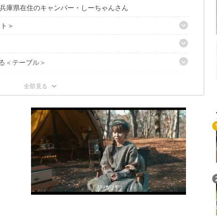
兵庫県在住のキャンパー・しーちゃんさん
ント＞
ァミリーキャンパー7」
きる＜テーブル＞
 フリー4セット880」
ータージャグ＞
トーブ」
ターキャリア＆バケツ」