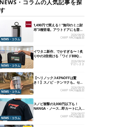
NEWS・コラムの人気記事を探
す
1,490円で買える！“無印のミニ財
布”3種登場。アウトドアにも普段
使いにもいいかも
2026/08/05
CAMP HACK編集部
NEWS・コラム
イワタニ新作、でかすぎる〜！炙
りやの2倍焼ける「ワイドBBQグ
リル」で“豪快焼肉”できるよ【再
2026/08/04
ずぼらまま
販開始】
NEWS・コラム
【ヘリノックス43%OFFは驚
き！】スノピ・テンマクも。セー
ル中の「見逃せないキャンプ道
2026/08/05
CAMP HACK編集部
具」12選
NEWS・コラム
スノピ衝撃の3,000円以下も！
NANGA・ノース…即カートに入
れたいアウトドアな「値下げ夏
2026/08/07
CAMP HACK編集部
服」13選
NEWS・コラム