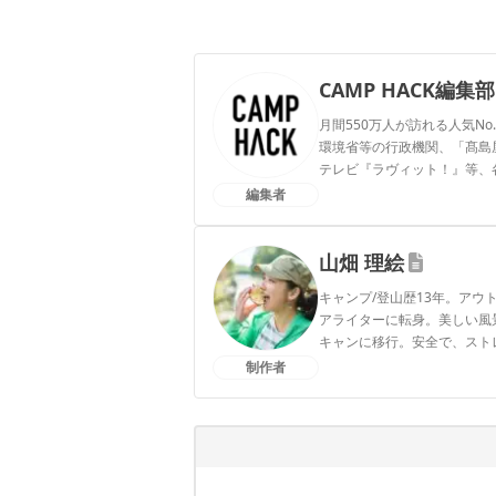
CAMP HACK編集部
月間550万人が訪れる人気No
環境省等の行政機関、「髙島屋」
テレビ『ラヴィット！』等、
編集者
CAMP HACK編集部のプ
山畑 理絵
キャンプ/登山歴13年。ア
アライターに転身。美しい風
キャンに移行。安全で、スト
アをアプデ中。1児の母。
制作者
山畑 理絵のプロフィール