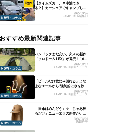
【タイムズカー、車中泊でき
る？】カーシェアでキャンプした
いので、直接聞いてみました
2025/09/26
CAMP HACK編集部
NEWS・コラム
おすすめ最新関連記事
バンドックまだ安い。久々の新作
「ソロドーム1 EX」が発売！“メ
ッシュインナー”だけでも使える
2026/08/07
CAMP HACK最速ニュース
よ【防災も◎】
NEWS・コラム
「ビールだけ飲む→倒れる」よな
よなエールから“強制的に水を飲
まされる”グラスが発売
2026/08/07
CAMP HACK最速ニュース
NEWS・コラム
「日傘はめんどう」→「じゃあ被
るだけ」ニューエラの新作が、真
夏に照準合わせてます
2026/08/06
黒田祥平
NEWS・コラム