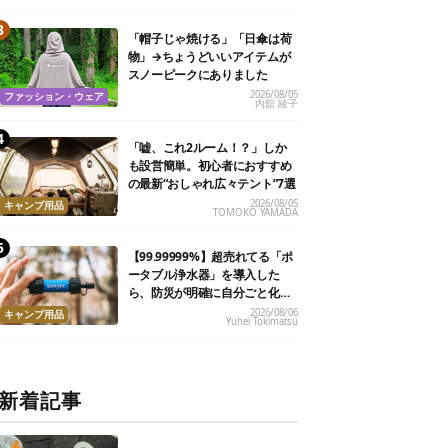
「帽子じゃ焼ける」「日傘は荷
物」→ちょうどいいアイテムが
スノーピークにありました
2026/08/05
ファッション・ウェア
内舘 綾子
「嘘、これ2ルーム！？」しか
も設営簡単。初心者におすすめ
の最新“おしゃれ広々テント”7選
2026/08/05
キャンプ用品
TOMOKO YAMADA
【99.99999%】超売れてる「ポ
ータブル浄水器」を導入した
ら、防災が明確に自分ごと化し
た
2026/08/06
キャンプ用品
Yuhei Tokimatsu
新着記事