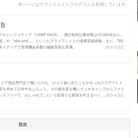
本ページはアフィリエイトプログラムを利用しています。
.1キャンプメディア『CAMP HACK』。累計制作記事本数は10,000本以上。
や「niko and ...」といったクライアントとの連携実績多数。また、TBS
各メディアで登壇機会多数の編集部員も所属。
...続きを読む
ロフィール
ウトドア用品専門店で働いたのち、ひとり旅に出たことがきっかけでアウトド
景を求めて日本中をふらふら。その後出産を機にデュオキャンプからファミ
レスフリーで、おしゃれで…という欲張りな願望を叶えるべく、キャンプギ
...続きを読む
目次