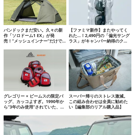
バンドックまだ安い。久々の新
【ファミマ新作】またやってく
作「ソロドーム1 EX」が発
れた…！2,490円の「偏光サング
売！“メッシュインナー”だけで
ラス」がキャンパー納得のクオ
も使えるよ【防災も◎】
リティ
グレゴリー × ビームスの限定バ
スーパー帰りのストレス激減。
ッグ、カッコよすぎ。1990年か
この組み合わせは全員に勧めた
ら“3年のみ使用”されていた、紫
い【編集部のリアル購入品】
タグが復活