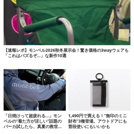
【速報レポ】モンベル2026秋冬展示会！驚き価格の3wayウェアも
「これはバズるぞ…」な新作10選
「日焼けって超疲れる…」モン
1,490円で買える！“無印のミニ
ベルの“着た方が涼しい”話題の
財布”3種登場。アウトドアにも
パーカ試したら、真夏の救世主
普段使いにもいいかも
だった