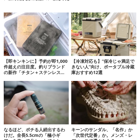
【即キンキンに】予約が即1,000
【冷凍対応も】“保冷じゃ満足で
件超えの注目度。釣りブランド
きない人”向け、ポータブル冷蔵
の新作「チタン＋ステンレスの
庫おすすめ12選
保冷剤」が再販開始
なるほど、ポチる人続出するわ
キーンのサンダル、「名作」か
けだ。全長5.5cmの「極小ギ
「次世代定番」か。メンズ・レ