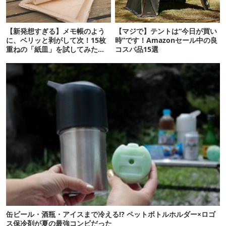
【新発想すぎる】メモ帳のよう
【マジで】テントは“今日が買い
に、ベリッと剥がして次！15枚
時”です！Amazonセール中の良
重ねの「紙皿」を試してみた
コスパ品15選
ら…
缶ビール・酒瓶・アイスまで冷える!? ペットボトルホルダー×ロゴ
ス保冷剤が夏の最強コンビだった