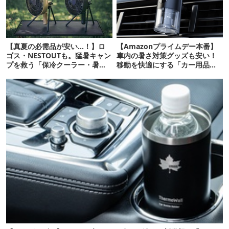
【真夏の必需品が安い…！】ロ
【Amazonプライムデー本番】
ゴス・NESTOUTも。猛暑キャン
車内の暑さ対策グッズも安い！
プを救う「保冷クーラー・暑さ
移動を快適にする「カー用品」
対策ギア」12選
12選