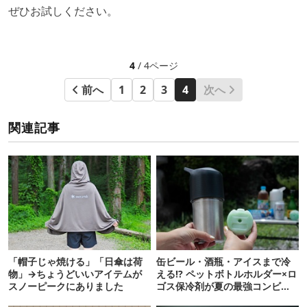
ぜひお試しください。
4
/ 4ページ
前へ
1
2
3
4
次へ
関連記事
「帽子じゃ焼ける」「日傘は荷
缶ビール・酒瓶・アイスまで冷
物」→ちょうどいいアイテムが
える!? ペットボトルホルダー×ロ
スノーピークにありました
ゴス保冷剤が夏の最強コンビだ
った