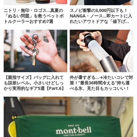
ニトリ・無印・ロゴス…真夏の
スノピ衝撃の3,000円以下も！
「ぬるい問題」を救うペットボ
NANGA・ノース…即カートに入
トルクーラーおすすめ7選
れたいアウトドアな「値下げ夏
服」12選
【親指サイズ】バッグに入れて
外が暑すぎる…→冷たいコレで対
も誤差レベル。小さいけどしっ
策！“最長36時間冷える”持ち運
かり実用的なギア5選【Part.6】
べる氷、見た目もカッコいい！