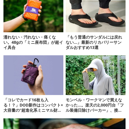
濡れない・汚れない・痛くな
「もう普通のサンダルには戻れ
い。48gの「ミニ座布団」が超イ
ない…」最新のリカバリーサン
イ具合
ダルおすすめ13選
「コレでカード16枚も入
モンベル・ワークマンで買えな
る！？」DOD新作はコンパクト×
かった…。楽天の2,000円台「フ
大容量の“超進化系ミニマル財
ル装備日除けパーカー」、接触
布”だ！
冷感が想像以上だった