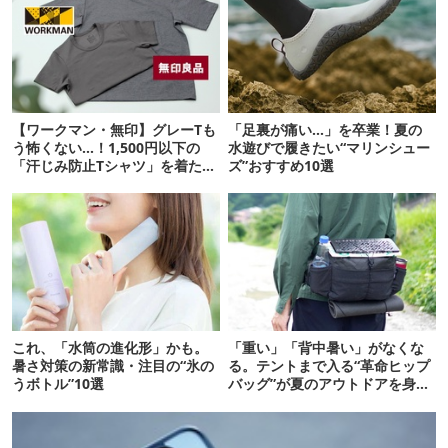
【ワークマン・無印】グレーTも
「足裏が痛い…」を卒業！夏の
う怖くない…！1,500円以下の
水遊びで履きたい“マリンシュー
「汗じみ防止Tシャツ」を着たら
ズ”おすすめ10選
期待以上だった
これ、「水筒の進化形」かも。
「重い」「背中暑い」がなくな
暑さ対策の新常識・注目の“氷の
る。テントまで入る“革命ヒップ
うボトル”10選
バッグ”が夏のアウトドアを身軽
にしてくれた