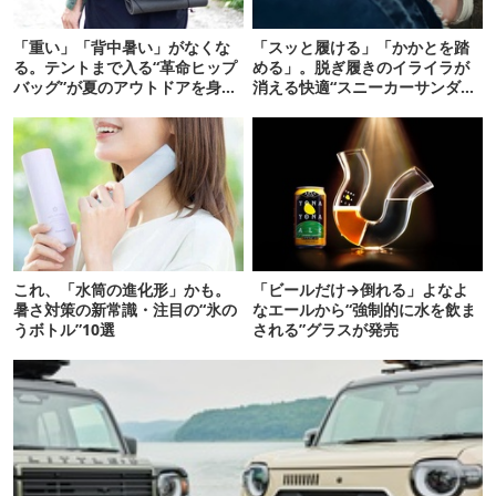
「重い」「背中暑い」がなくな
「スッと履ける」「かかとを踏
る。テントまで入る“革命ヒップ
める」。脱ぎ履きのイライラが
バッグ”が夏のアウトドアを身軽
消える快適“スニーカーサンダ
にしてくれた
ル”6選
これ、「水筒の進化形」かも。
「ビールだけ→倒れる」よなよ
暑さ対策の新常識・注目の“氷の
なエールから“強制的に水を飲ま
うボトル”10選
される”グラスが発売