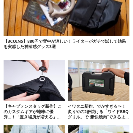
【3COINS】880円で背中が涼しい！ライターがガチで試して効果
を実感した神涼感グッズ3選
【キャプテンスタッグ新作】こ
イワタニ新作、でかすぎる〜！
のカスタムギアが地味に優
炙りやの2倍焼ける「ワイドBBQ
秀…！「置き場所が増える」
グリル」で“豪快焼肉”できるよ
「荷物が落ちない」
【再販開始】