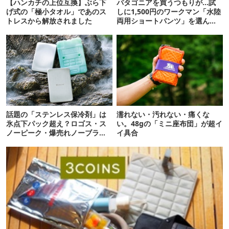
【ハンカチの上位互換】ぶら下
パタゴニアを買うつもりが…試
げ式の「極小タオル」であのス
しに1,500円のワークマン「水陸
トレスから解放されました
両用ショートパンツ」を選んだ
ら大正解だった
話題の「ステンレス保冷剤」は
濡れない・汚れない・痛くな
氷点下パック超え？ロゴス・ス
い。48gの「ミニ座布団」が超イ
ノーピーク・爆売れノーブラン
イ具合
ド品を比べてみた