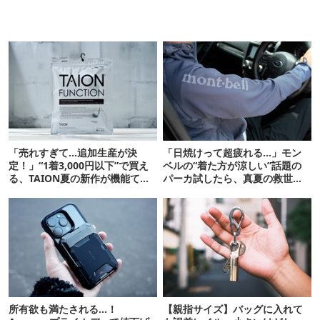
「売れすぎて…追加生産が決
「日焼けって超疲れる…」モン
定！」“1着3,000円以下”で買え
ベルの“着た方が涼しい”話題の
る、TAION夏の新作が機能てん
パーカ試したら、真夏の救世主
こ盛りです
だった
所有欲も満たされる…！
【親指サイズ】バッグに入れて