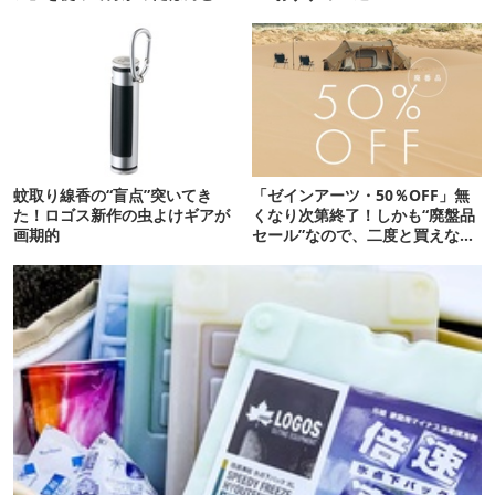
魅力
蚊取り線香の“盲点”突いてき
「ゼインアーツ・50％OFF」無
た！ロゴス新作の虫よけギアが
くなり次第終了！しかも“廃盤品
画期的
セール”なので、二度と買えない
かも【8月4日から】