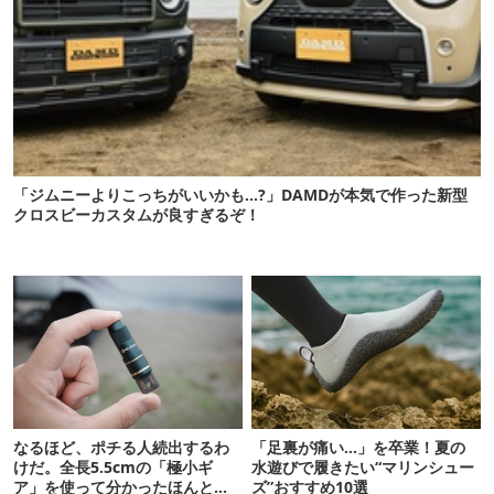
「ジムニーよりこっちがいいかも…?」DAMDが本気で作った新型
クロスビーカスタムが良すぎるぞ！
なるほど、ポチる人続出するわ
「足裏が痛い…」を卒業！夏の
けだ。全長5.5cmの「極小ギ
水遊びで履きたい“マリンシュー
ア」を使って分かったほんとの
ズ”おすすめ10選