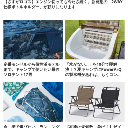
【さすがロゴス】エンジン切っても冷たさ続く。新発想の「2WAY
仕様ボトルホルダー」が頼りになります
定番モンベルから個性派モデル
「氷がない…」を10分で即解
まで。キャンプで使いたい最強
決！？夏キャンプにPowerArQ
ソロテント17選
の製氷機があれば、もうコンビ
ニ走らなくていいぞ
今、街で選びたい「ランニング
【在庫は未知数、急げ！】ゼイ