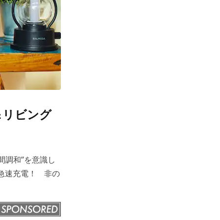
＆リビング
間調和”を意識し
＆急速充電！ 非の