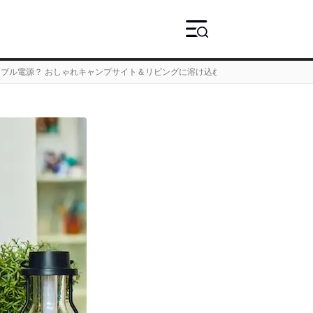
ブル電源？ おしゃれキャンプサイト＆リビングに溶け込む、美白モデルを発見した