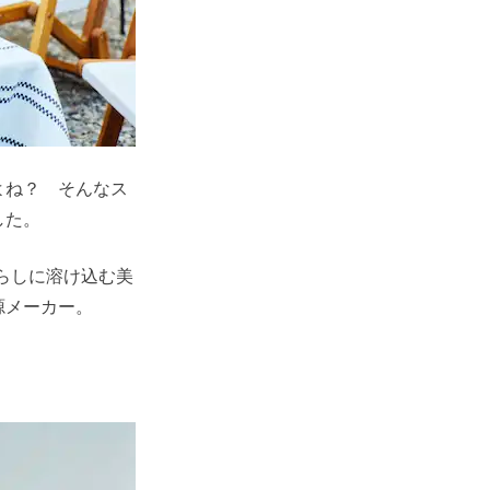
よね？ そんなス
した。
らしに溶け込む美
源メーカー。