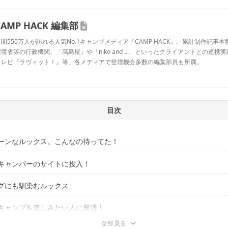
CAMP HACK 編集部
間550万人が訪れる人気No.1キャンプメディア『CAMP HACK』。累計制作記事本数
境省等の行政機関、「髙島屋」や「niko and ...」といったクライアントとの連携
テレビ『ラヴィット！』等、各メディアで登壇機会多数の編集部員も所属。
CAMP HACK 編集部のプロフィール
目次
ーンなルックス。こんなの待ってた！
キャンパーのサイトに投入！
電も使えるの？
グにも馴染むルックス
ルなテントに秒でフィット
飯も人気の最新家電でいただきます
ーターとプロジェクターで極上の空間に
キャンプを楽しみたい人に最適！