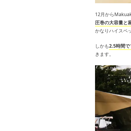
12月からMaku
圧巻の大容量と
かなりハイスペ
しかも
2.5時間
きます。