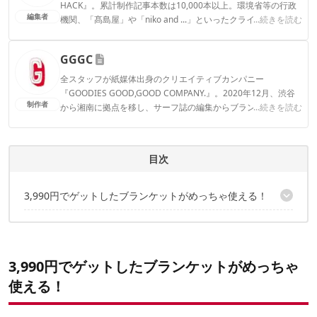
HACK』。累計制作記事本数は10,000本以上。環境省等の行政
編集者
機関、「髙島屋」や「niko and ...」といったクライアントとの
...続きを読む
連携実績多数。また、TBSテレビ『ラヴィット！』等、各メデ
ィアで登壇機会多数の編集部員も所属。
GGGC
CAMP HACK編集部のプロフィール
全スタッフが紙媒体出身のクリエイティブカンパニー
『GOODIES GOOD,GOOD COMPANY.』。2020年12月、渋谷
制作者
から湘南に拠点を移し、サーフ誌の編集からブランドデザイン
...続きを読む
やWEBサイト・コンテンツ制作、イラストなど、さまざまな業
務を兼任。「おまけ」「お楽しみ」を意味する“GOODIES（グ
ッディーズ）”な精神で、読者の皆さまに「ギフト」となるコン
目次
テンツをお届けできれば幸いです。
GGGCのプロフィール
3,990円でゲットしたブランケットがめっちゃ使える！
「パデットブランケット」のレビュー評価：4.5点／5点満点中
170cm×90cmの大判タイプ！
雨水を弾く！耐久撥水機能が嬉しい
3,990
円でゲットしたブランケットがめっちゃ
ポンチョとして着用も可能な2WAY仕様
使える！
持ち運びに便利なパッカブル仕様
この機能性でこのお値段。買って損なしのブランケット！