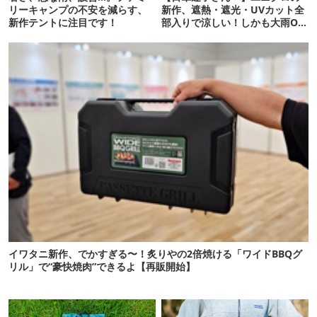
リーキャンプの不安を減らす、
新作、遮熱・遮光・UVカット全
新作テントに注目です！
部入りで涼しい！しかも大雨OK
でコスパ良すぎた
イワタニ新作、でかすぎる〜！炙りやの2倍焼ける「ワイドBBQグ
リル」で“豪快焼肉”できるよ【再販開始】