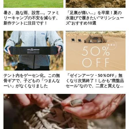
暑さ、急な雨、設営…。ファミ
「足裏が痛い…」を卒業！夏の
リーキャンプの不安を減らす、
水遊びで履きたい“マリンシュー
新作テントに注目です！
ズ”おすすめ10選
テント内をゲーセン化。この無
「ゼインアーツ・50％OFF」無
骨ギアで、子どもの「つまんな
くなり次第終了！しかも“廃盤品
ーい」がなくなりました
セール”なので、二度と買えない
かも【8月4日から】