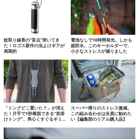
蚊取り線香の“盲点”突いてき
電池なしで10時間発光。しかも
た！ロゴス新作の虫よけギアが
超防水。このキーホルダーで、
画期的
小さなストレスが減りました
「トングどこ置いた？」が消え
スーパー帰りのストレス激減。
た！片手で1秒着脱できる“首掛
この組み合わせは全員に勧めた
けトング”、男心くすぐるギミッ
い【編集部のリアル購入品】
クが最高だった