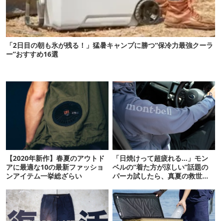
「2日目の朝も氷が残る！」猛暑キャンプに勝つ“保冷力最強クーラ
ー”おすすめ16選
【2020年新作】春夏のアウトド
「日焼けって超疲れる…」モン
アに最適な10の最新ファッショ
ベルの“着た方が涼しい”話題の
ンアイテム一挙総ざらい
パーカ試したら、真夏の救世主
だった