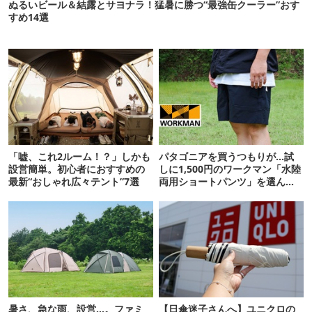
ぬるいビール＆結露とサヨナラ！猛暑に勝つ“最強缶クーラー”おす
すめ14選
「嘘、これ2ルーム！？」しかも
パタゴニアを買うつもりが…試
設営簡単。初心者におすすめの
しに1,500円のワークマン「水陸
最新“おしゃれ広々テント”7選
両用ショートパンツ」を選んだ
ら大正解だった
暑さ、急な雨、設営…。ファミ
【日傘迷子さんへ】ユニクロの