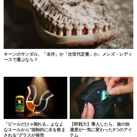
キーンのサンダル、「名作」か「次世代定番」か。メンズ・レディ
ースで選ぶなら？
「ビールだけ→倒れる」よなよ
【即戦力】導入したら、旅の快
なエールから“強制的に水を飲ま
適度が一気に変わった3つのアイ
される”グラスが発売
テム