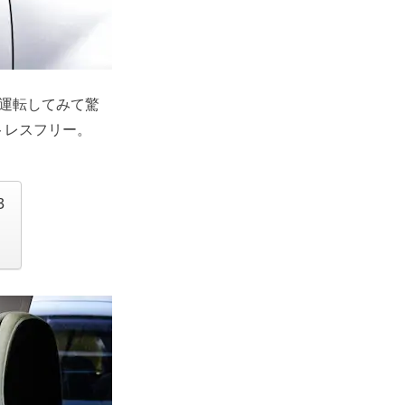
に運転してみて驚
トレスフリー。
3
っ