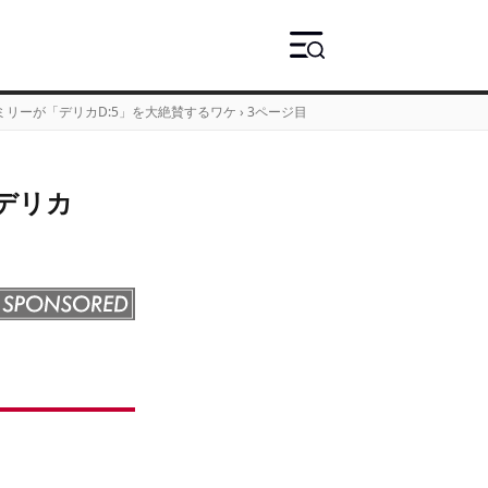
リーが「デリカD:5」を大絶賛するワケ
›
3ページ目
デリカ