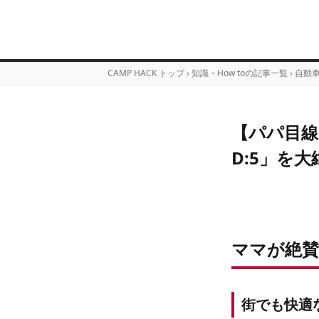
CAMP HACK トップ
›
知識・How toの記事一覧
›
自動
【パパ目線
D:5」を
ママが絶賛
街でも快適