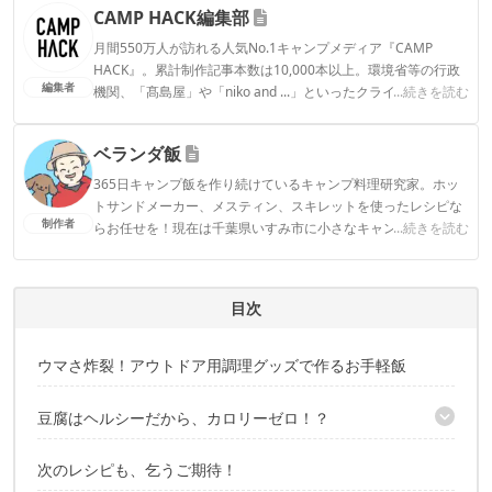
CAMP HACK編集部
月間550万人が訪れる人気No.1キャンプメディア『CAMP
HACK』。累計制作記事本数は10,000本以上。環境省等の行政
編集者
機関、「髙島屋」や「niko and ...」といったクライアントとの
...続きを読む
連携実績多数。また、TBSテレビ『ラヴィット！』等、各メデ
ィアで登壇機会多数の編集部員も所属。
ベランダ飯
CAMP HACK編集部のプロフィール
365日キャンプ飯を作り続けているキャンプ料理研究家。ホッ
トサンドメーカー、メスティン、スキレットを使ったレシピな
制作者
らお任せを！現在は千葉県いすみ市に小さなキャンプ場を開拓
...続きを読む
中。山小屋などをDIYで作りながら毎週ソロキャンプに勤しん
でいます。
ベランダ飯のプロフィール
目次
ウマさ炸裂！アウトドア用調理グッズで作るお手軽飯
豆腐はヘルシーだから、カロリーゼロ！？
作り方
次のレシピも、乞うご期待！
麺つゆ＋バターの最強タッグ！動画もどうぞ