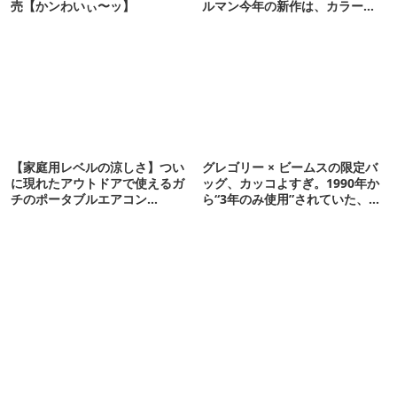
売【かンわいぃ〜ッ】
ルマン今年の新作は、カラーも
さわやかです
【家庭用レベルの涼しさ】つい
グレゴリー × ビームスの限定バ
に現れたアウトドアで使えるガ
ッグ、カッコよすぎ。1990年か
チのポータブルエアコン
ら“3年のみ使用”されていた、紫
「Suzune」最速レビュー
タグが復活