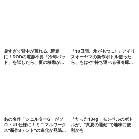
暑すぎて背中が蒸れる…問題
「10日間、氷がもつ…?!」アイリ
に！DODの電源不要「冷却パッ
スオーヤマの新作ボトル使った
ド」を試したら、夏の移動がラ
ら、もはや“持ち運べる保冷庫
クになった
級”で震えた
あの名作「シェルターG」がソ
「たった134g」モンベルのボト
ロ・UL仕様に！ミニマルワーク
ルが、“真夏の通勤”で地味に便
ス“新作3テント”の進化が見逃せ
利かも
ない