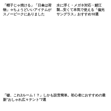
「帽子じゃ焼ける」「日傘は荷
水に浮く・メガネ対応・鯖江
物」→ちょうどいいアイテムが
製…安くて本気で使える「偏光
スノーピークにありました
サングラス」おすすめ10選
「嘘、これ2ルーム！？」しかも設営簡単。初心者におすすめの最
新“おしゃれ広々テント”7選