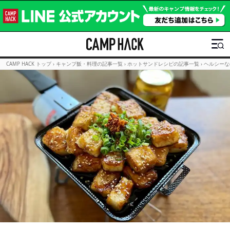
CAMP HACK トップ
›
キャンプ飯・料理の記事一覧
›
ホットサンドレシピの記事一覧
›
ヘルシーな