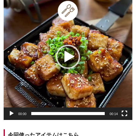
画
プ
レ
ー
ヤ
ー
00:00
00:14
今回使ったアイテムはこちら