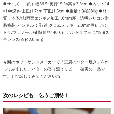
●サイズ：（約）幅36.5×奥行15.5×高さ3.3cm ●内寸：14
×14×深さ(上皿)1.7cm(下皿)1.5cm ●重量：(約)880g ●材
質：本体/鉄(両面エンボス加工1.6mm厚、透明シリコン樹
脂塗装) ハンドル金具/鉄(クロムメッキ、2.0mm厚)、ハン
ドル/フェノール樹脂(耐熱140℃)、ハンドルフック/18-8ス
テンレス(線径2.0mm)
今回はホットサンドメーカーで「豆腐のバター焼き」を作
ってみました。バターの香り漂うリピート確実の一品で
す。ぜひ試してみてくださいね！
次のレシピも、乞うご期待！