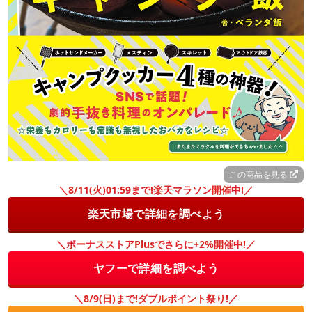
この商品を見る
＼8/11(火)01:59まで!楽天マラソン開催中!／
楽天市場で詳細を調べよう
＼ボーナスストアPlusでさらに+2%開催中!／
ヤフーで詳細を調べよう
＼8/9(日)まで!ダブルポイント祭り!／