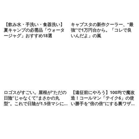
【飲み水・手洗い・食器洗い】
キャプスタの新作クーラー、“最
夏キャンプの必需品「ウォータ
強”で1万円台から。「コレで良
ージャグ」おすすめ18選
いんだよ」の嵐
ロゴスがすごい。屋根が“ただの
【遠征前にやろう】100均で魔改
日陰”じゃなくて“まさかの丸
造！コールマン「テイク6」の使
型”。これで日陰が1.5倍マシに
い勝手を“倍の倍”にする裏ワザ6
なる新作タープです
連発