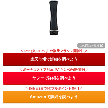
この商品を見る
＼8/11(火)01:59まで!楽天マラソン開催中!／
楽天市場で詳細を調べよう
＼ボーナスストアPlusでさらに+2%開催中!／
ヤフーで詳細を調べよう
＼8/9(日)まで!ダブルポイント祭り!／
Amazonで詳細を調べよう