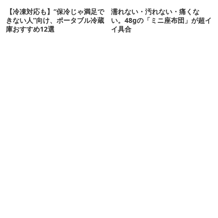
【冷凍対応も】“保冷じゃ満足で
濡れない・汚れない・痛くな
きない人”向け、ポータブル冷蔵
い。48gの「ミニ座布団」が超イ
庫おすすめ12選
イ具合