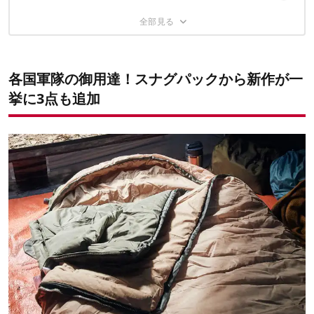
収納状態は片手で握れるほどコンパクト！
ミリタリースタイルを目指すならスナグパック
豊富なベルトタブで張り方は自由自在
各国軍隊の御用達！スナグパックから新作が一
挙に3点も追加