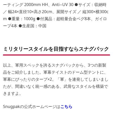
ーティング 2000mm HH、Anti−UV 30 ●サイズ：収納時
／ 幅24×直径10×高さ20cm、展開サイズ ／ 縦300×横300c
m ●重量：1000g ●付属品：超軽量合金ペグ8本、ガイロ
ープ4本 ●生産国：中国
ミリタリースタイルを目指すならスナグパック
以上、軍用スペックを誇るスナグパックから、3つの新製
品をご紹介しました。軍幕テイストのドーム型テントに、
軍幕にぴったりのタープ×2。「軍」を連発してしまいまし
たが、間違いなく統一感のある、武骨なスタイルを構築で
きますよ。
Snugpakの公式ホームページは
こちら