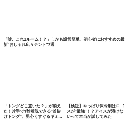
「嘘、これ2ルーム！？」しかも設営簡単。初心者におすすめの最
新“おしゃれ広々テント”7選
「トングどこ置いた？」が消え
【検証】やっぱり保冷剤はロゴ
た！片手で1秒着脱できる“首掛
スが“最強”！？アイスが溶けな
けトング”、男心くすぐるギミッ
いって本当か試してみた
クが最高だった