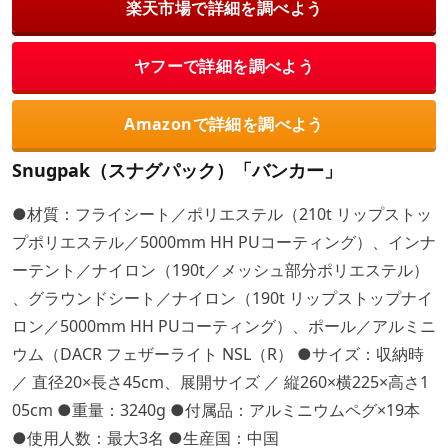
楽天市場で詳細を調べよう
ヤフーで詳細を調べよう
Amazonで詳細を調べよう
Snugpak（スナグパック）「バンカー」
●材質：フライシート／ポリエステル（210t リップストッ
プポリエステル／5000mm HH PUコーティング）、インナ
ーテント／ナイロン（190t／メッシュ部分ポリエステル）
、グラウンドシート／ナイロン（190t リップストップナイ
ロン／5000mm HH PUコーティング）、ポール／アルミニ
ウム（DACR フェザーライト NSL（R） ●サイズ：収納時
／ 直径20×長さ45cm、展開サイズ ／ 縦260×横225×高さ1
05cm ●重量：3240g ●付属品：アルミニウムペグ×19本
●使用人数：最大3名 ●生産国：中国