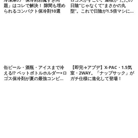
題」はコレで解決！ 隙間も埋め
日陰”じゃなくて“まさかの丸
られるコンパクト保冷剤10選
型”。これで日陰が1.5倍マシに
なる新作タープです
缶ビール・酒瓶・アイスまで冷
【即完→アプデ】X-PAC・1.5気
える!? ペットボトルホルダー×ロ
室・2WAY。「ナップサック」が
ゴス保冷剤が夏の最強コンビだ
ガチ仕様に進化して登場！
った