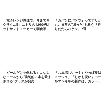
「電子レンジ調理で、耳までサ
「カバンにバケツ」ってアリか
クサク…!?」ニトリの1,990円ホ
も。日常の“困った”を救う『折
ットサンドメーカーで朝食革命
りたたみバケツ』7選
が起きた
「ビールだけ→倒れる」よなよ
「お尻涼しい〜！」やっぱ夏は
なエールから“強制的に水を飲ま
メッシュ。「しかも安い」コー
される”グラスが発売
ルマン今年の新作は、カラーも
さわやかです