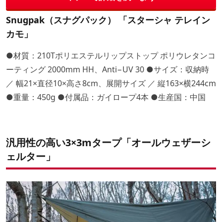
Snugpak（スナグパック） 「スターシャ テレイン
カモ」
●材質：210Tポリエステルリップストップ ポリウレタンコ
ーティング 2000mm HH、Anti−UV 30 ●サイズ：収納時
／ 幅21×直径10×高さ8cm、展開サイズ ／ 縦163×横244cm
●重量：450g ●付属品：ガイロープ4本 ●生産国：中国
汎用性の高い3×3mタープ「オールウェザーシ
ェルター」