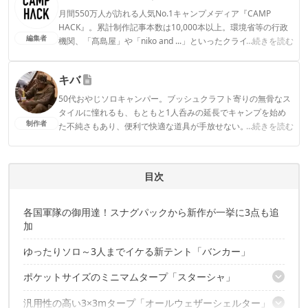
月間550万人が訪れる人気No.1キャンプメディア『CAMP
HACK』。累計制作記事本数は10,000本以上。環境省等の行政
編集者
機関、「髙島屋」や「niko and ...」といったクライアントとの
...続きを読む
連携実績多数。また、TBSテレビ『ラヴィット！』等、各メデ
ィアで登壇機会多数の編集部員も所属。
キバ
CAMP HACK編集部のプロフィール
50代おやじソロキャンパー。ブッシュクラフト寄りの無骨なス
タイルに憧れるも、もともと1人呑みの延長でキャンプを始め
制作者
た不純さもあり、便利で快適な道具が手放せない。
...続きを読む
キバのプロフィール
目次
各国軍隊の御用達！スナグパックから新作が一挙に3点も追
加
ゆったりソロ～3人までイケる新テント「バンカー」
ポケットサイズのミニマムタープ「スターシャ」
汎用性の高い3×3mタープ「オールウェザーシェルター」