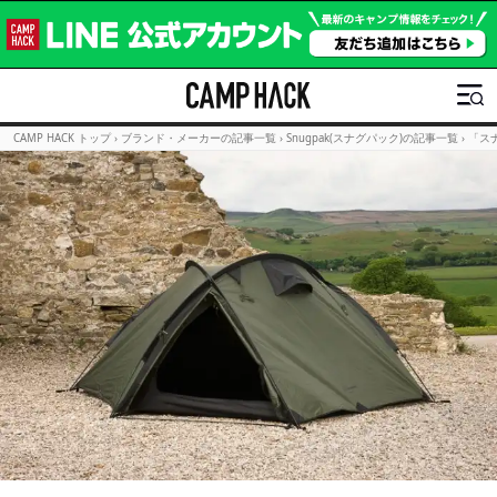
CAMP HACK トップ
›
ブランド・メーカーの記事一覧
›
Snugpak(スナグパック)の記事一覧
›
「ス