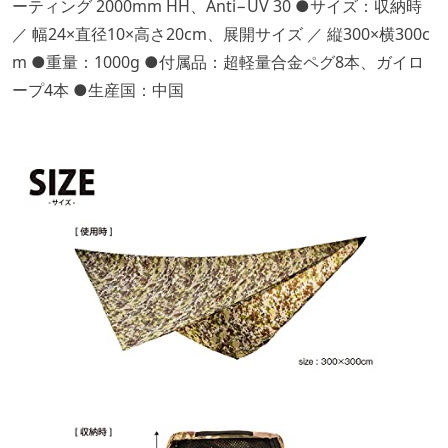
ーティング 2000mm HH、Anti−UV 30 ●サイズ：収納時
／ 幅24×直径10×高さ20cm、展開サイズ ／ 縦300×横300c
m ●重量：1000g ●付属品：超軽量合金ペグ8本、ガイロ
ープ4本 ●生産国：中国