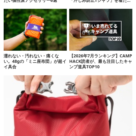
たい個性派アクセサリー6選
「汗じみ防止Tシャツ」を着たら
期待以上だった
濡れない・汚れない・痛くな
【2026年7月ランキング】CAMP
い。48gの「ミニ座布団」が超イ
HACK読者が、最も注目したキャ
イ具合
ンプ道具TOP10