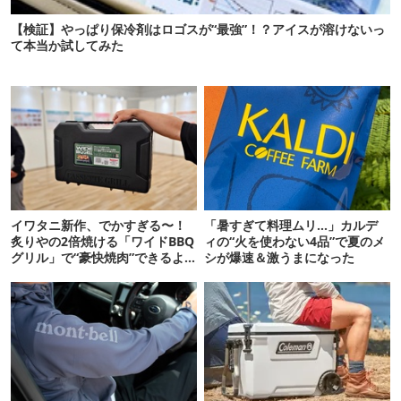
【検証】やっぱり保冷剤はロゴスが“最強”！？アイスが溶けないっ
て本当か試してみた
イワタニ新作、でかすぎる〜！
「暑すぎて料理ムリ…」カルデ
炙りやの2倍焼ける「ワイドBBQ
ィの“火を使わない4品”で夏のメ
グリル」で“豪快焼肉”できるよ
シが爆速＆激うまになった
【再販開始】