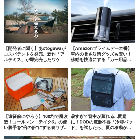
【開発者に聞く】あのogawaが
【Amazonプライムデー本番】
コスパテントを発売。新作「ア
車内の暑さ対策グッズも安い！
ルテミス」が即完売したワケ
移動を快適にする「カー用品」
12選
【遠征前にやろう】100均で魔改
暑すぎて背中が蒸れる…問題
造！コールマン「テイク6」の使
に！DODの電源不要「冷却パッ
い勝手を“倍の倍”にする裏ワザ6
ド」を試したら、夏の移動がラ
連発
クになった