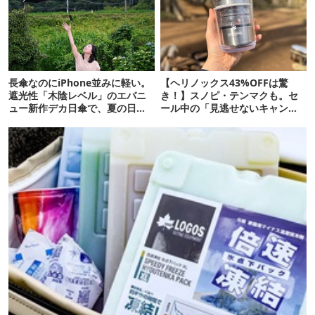
長傘なのにiPhone並みに軽い。
【ヘリノックス43%OFFは驚
遮光性「木陰レベル」のエバニ
き！】スノピ・テンマクも。セ
ュー新作デカ日傘で、夏の日焼
ール中の「見逃せないキャンプ
けを食い止める！
道具」12選