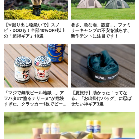
【※掘り出し物急いで】スノ
暑さ、急な雨、設営…。ファミ
ピ・DODも！全部40%OFF以上
リーキャンプの不安を減らす、
の「超得ギア」10選
新作テントに注目です！
「マジで無限ビール地獄…」ア
【夏旅行】助かった！ってな
ヲハタの“塗るテリーヌ”が危険
る。「お出掛けバッグ」に忍ば
すぎた。クラッカー1枚でビール
せたい神ギア3選
が止まらない！