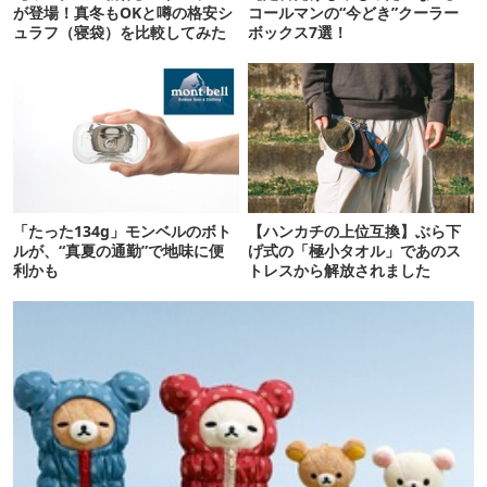
が登場！真冬もOKと噂の格安シ
コールマンの“今どき”クーラー
ュラフ（寝袋）を比較してみた
ボックス7選！
「たった134g」モンベルのボト
【ハンカチの上位互換】ぶら下
ルが、“真夏の通勤”で地味に便
げ式の「極小タオル」であのス
利かも
トレスから解放されました