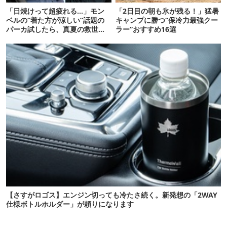
「日焼けって超疲れる…」モン
「2日目の朝も氷が残る！」猛暑
ベルの“着た方が涼しい”話題の
キャンプに勝つ“保冷力最強クー
パーカ試したら、真夏の救世主
ラー”おすすめ16選
だった
【さすがロゴス】エンジン切っても冷たさ続く。新発想の「2WAY
仕様ボトルホルダー」が頼りになります