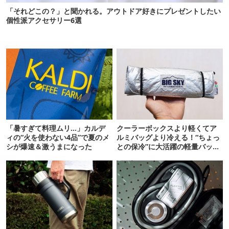
「それどこの？」と聞かれる。アウトドア好きにプレゼントしたい
個性派アクセサリー6選
「暑すぎて料理ムリ…」カルデ
クーラーボックスより軽くてア
ィの“火を使わない4品”で夏のメ
ルミバッグより冷える！“ちょっ
シが爆速＆激うまになった
との保冷”に大活躍の軽量バッグ
7選