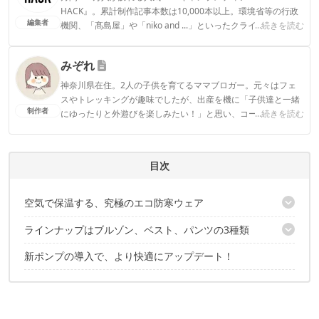
HACK』。累計制作記事本数は10,000本以上。環境省等の行政
編集者
機関、「髙島屋」や「niko and ...」といったクライアントとの
...続きを読む
連携実績多数。また、TBSテレビ『ラヴィット！』等、各メデ
ィアで登壇機会多数の編集部員も所属。
みぞれ
CAMP HACK編集部のプロフィール
神奈川県在住。2人の子供を育てるママブロガー。元々はフェ
スやトレッキングが趣味でしたが、出産を機に「子供達と一緒
制作者
にゆったりと外遊びを楽しみたい！」と思い、コールマンの2
...続きを読む
ルームテントでキャンプデビューしました。
みぞれのプロフィール
目次
空気で保温する、究極のエコ防寒ウェア
ラインナップはブルゾン、ベスト、パンツの3種類
ワークマンがイチオシする「ポンプウェア」とは
なんでエコなの？
新ポンプの導入で、より快適にアップデート！
ポンプウェアを上下セットで着ると寝袋の代わりに