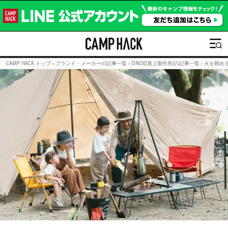
CAMP HACK トップ
›
ブランド・メーカーの記事一覧
›
ONOE(尾上製作所)の記事一覧
›
火を眺め