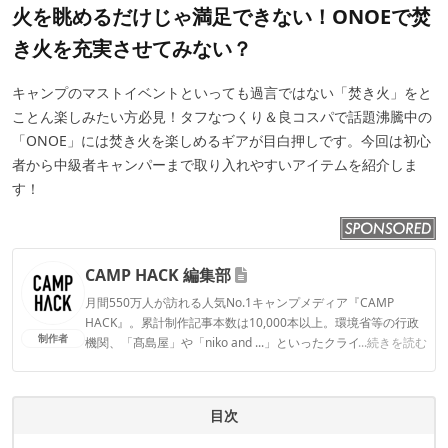
火を眺めるだけじゃ満足できない！ONOEで焚
き火を充実させてみない？
キャンプのマストイベントといっても過言ではない「焚き火」をと
ことん楽しみたい方必見！タフなつくり＆良コスパで話題沸騰中の
「ONOE」には焚き火を楽しめるギアが目白押しです。今回は初心
者から中級者キャンパーまで取り入れやすいアイテムを紹介しま
す！
CAMP HACK 編集部
月間550万人が訪れる人気No.1キャンプメディア『CAMP
HACK』。累計制作記事本数は10,000本以上。環境省等の行政
制作者
機関、「髙島屋」や「niko and ...」といったクライアントとの
...続きを読む
連携実績多数。また、TBSテレビ『ラヴィット！』等、各メデ
ィアで登壇機会多数の編集部員も所属。
CAMP HACK 編集部のプロフィール
目次