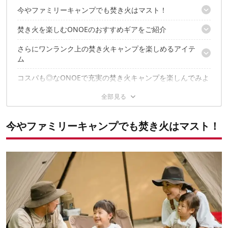
今やファミリーキャンプでも焚き火はマスト！
焚き火を楽しむONOEのおすすめギアをご紹介
Yasuさんファミリーのお悩み 「焚き火をおしゃれ＆便利に楽しみ
たい」
さらにワンランク上の焚き火キャンプを楽しめるアイテ
コンパクトながら大きさは十分。着火も簡単な万能焚き火台。
アウトドアPRの山田氏が焚き火の楽しみ方をレクチャー
ム
鍋を吊り下げるだけ。焚き火も楽しみながら調理が可能に！
焚き火を囲んで食事するのにベストなマルチテーブル
コスパも◎なONOEで充実の焚き火キャンプを楽しんでみよ
ギアがすぐ手に取れる！耐熱性を備えた変幻自在なハンガーラッ
う！
ク
マルチハンガーの有効活用例
豊富なサイズが魅力的な万能テーブルも
今やファミリーキャンプでも焚き火はマスト！