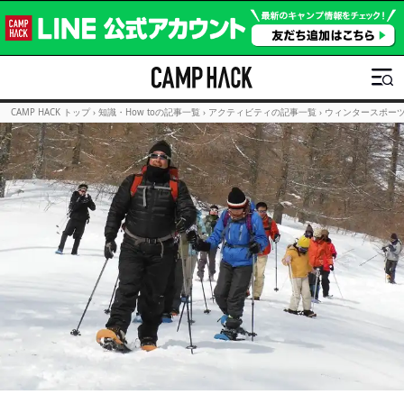
CAMP HACK トップ
›
知識・How toの記事一覧
›
アクティビティの記事一覧
›
ウィンタースポー