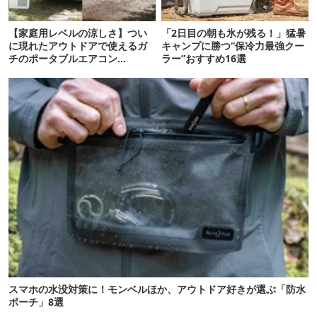
【家庭用レベルの涼しさ】つい
「2日目の朝も氷が残る！」猛暑
に現れたアウトドアで使えるガ
キャンプに勝つ“保冷力最強クー
チのポータブルエアコン
ラー”おすすめ16選
「Suzune」最速レビュー
スマホの水没対策に！モンベルほか、アウトドア好きが選ぶ「防水
ポーチ」8選