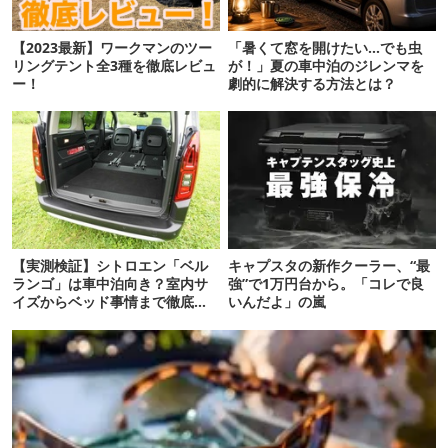
【2023最新】ワークマンのツー
「暑くて窓を開けたい…でも虫
リングテント全3種を徹底レビュ
が！」夏の車中泊のジレンマを
ー！
劇的に解決する方法とは？
【実測検証】シトロエン「ベル
キャプスタの新作クーラー、“最
ランゴ」は車中泊向き？室内サ
強”で1万円台から。「コレで良
イズからベッド事情まで徹底レ
いんだよ」の嵐
ビュー