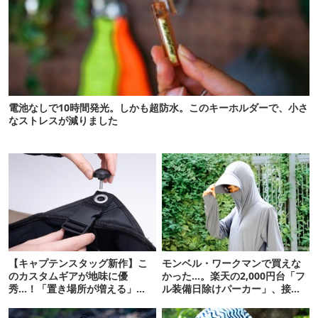
電池なしで10時間発光。しかも超防水。このキーホルダーで、小さ
なストレスが減りました
【キャプテンスタッグ新作】こ
モンベル・ワークマンで買えな
のカスタムギアが地味に優
かった…。楽天の2,000円台「フ
秀…！「置き場所が増える」
ル装備日除けパーカー」、接触
「荷物が落ちない」
冷感が想像以上だった