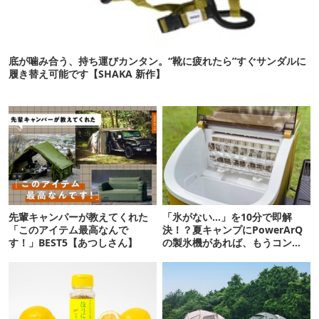
底が噛み合う、持ち運びカンタン。“靴に疲れたら”すぐサンダルに
履き替え可能です【SHAKA 新作】
先輩キャンパーが教えてくれた
「氷がない…」を10分で即解
「このアイテム最高なんで
決！？夏キャンプにPowerArQ
す！」BEST5【あつしさん】
の製氷機があれば、もうコンビ
ニ走らなくていいぞ