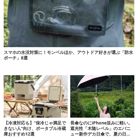
スマホの水没対策に！モンベルほか、アウトドア好きが選ぶ「防水
ポーチ」8選
【冷凍対応も】“保冷じゃ満足で
長傘なのにiPhone並みに軽い。
きない人”向け、ポータブル冷蔵
遮光性「木陰レベル」のエバニ
庫おすすめ12選
ュー新作デカ日傘で、夏の日焼