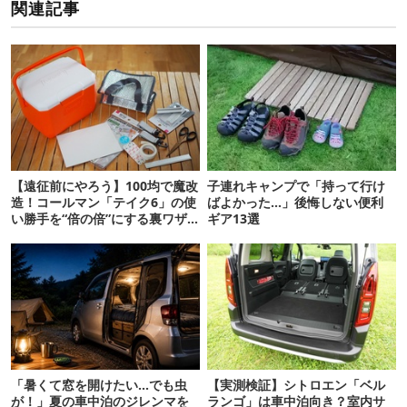
関連記事
【遠征前にやろう】100均で魔改
子連れキャンプで「持って行け
造！コールマン「テイク6」の使
ばよかった…」後悔しない便利
い勝手を“倍の倍”にする裏ワザ6
ギア13選
連発
「暑くて窓を開けたい…でも虫
【実測検証】シトロエン「ベル
が！」夏の車中泊のジレンマを
ランゴ」は車中泊向き？室内サ