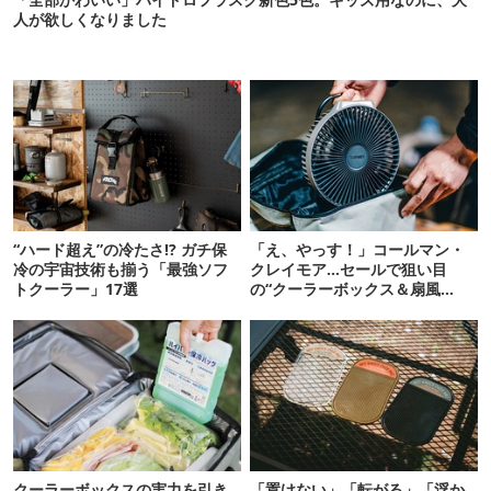
人が欲しくなりました
“ハード超え”の冷たさ!? ガチ保
「え、やっす！」コールマン・
冷の宇宙技術も揃う「最強ソフ
クレイモア…セールで狙い目
トクーラー」17選
の“クーラーボックス＆扇風
機”12選
クーラーボックスの実力を引き
「置けない」「転がる」「浮か