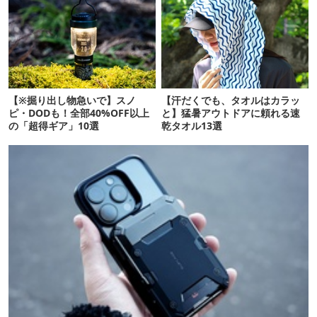
【※掘り出し物急いで】スノ
【汗だくでも、タオルはカラッ
ピ・DODも！全部40%OFF以上
と】猛暑アウトドアに頼れる速
の「超得ギア」10選
乾タオル13選