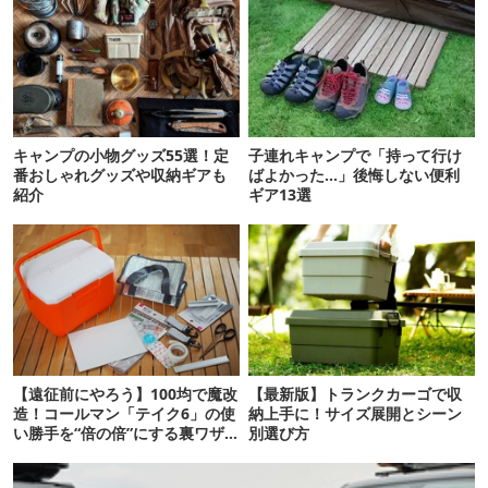
キャンプの小物グッズ55選！定
子連れキャンプで「持って行け
番おしゃれグッズや収納ギアも
ばよかった…」後悔しない便利
紹介
ギア13選
【遠征前にやろう】100均で魔改
【最新版】トランクカーゴで収
造！コールマン「テイク6」の使
納上手に！サイズ展開とシーン
い勝手を“倍の倍”にする裏ワザ6
別選び方
連発