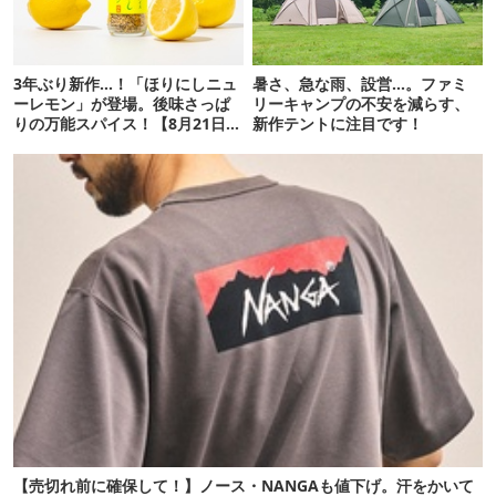
3年ぶり新作…！「ほりにしニュ
暑さ、急な雨、設営…。ファミ
ーレモン」が登場。後味さっぱ
リーキャンプの不安を減らす、
りの万能スパイス！【8月21日発
新作テントに注目です！
売】
【売切れ前に確保して！】ノース・NANGAも値下げ。汗をかいて