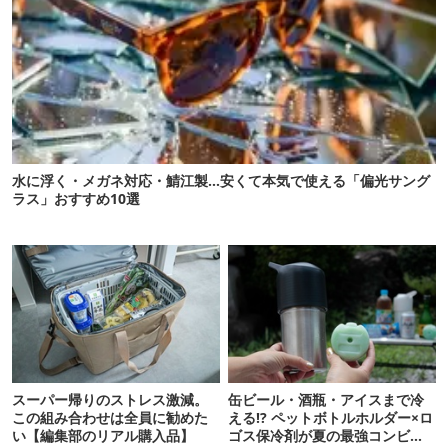
水に浮く・メガネ対応・鯖江製…安くて本気で使える「偏光サング
ラス」おすすめ10選
スーパー帰りのストレス激減。
缶ビール・酒瓶・アイスまで冷
この組み合わせは全員に勧めた
える!? ペットボトルホルダー×ロ
い【編集部のリアル購入品】
ゴス保冷剤が夏の最強コンビだ