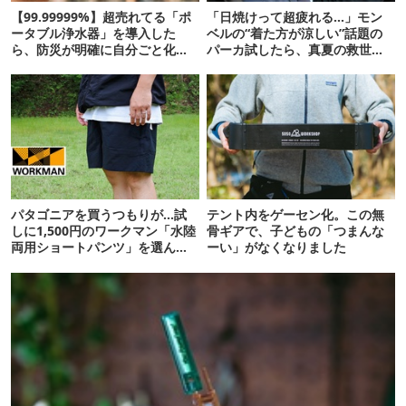
【99.99999%】超売れてる「ポ
「日焼けって超疲れる…」モン
ータブル浄水器」を導入した
ベルの“着た方が涼しい”話題の
ら、防災が明確に自分ごと化し
パーカ試したら、真夏の救世主
た
だった
パタゴニアを買うつもりが…試
テント内をゲーセン化。この無
しに1,500円のワークマン「水陸
骨ギアで、子どもの「つまんな
両用ショートパンツ」を選んだ
ーい」がなくなりました
ら大正解だった