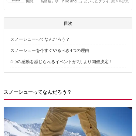
機関、「髙島屋」や「niko and ...」といったクライアントとの
...続きを読む
連携実績多数。また、TBSテレビ『ラヴィット！』等、各メデ
ィアで登壇機会多数の編集部員も所属。
CAMP HACK編集部のプロフィール
目次
スノーシューってなんだろう？
スノーシューを今すぐやるべき4つの理由
4つの感動を感じられるイベントが2月より開催決定！
スノーシューってなんだろう？