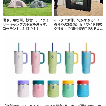
暑さ、急な雨、設営…。ファミ
イワタニ新作、でかすぎる〜！
リーキャンプの不安を減らす、
炙りやの2倍焼ける「ワイドBBQ
新作テントに注目です！
グリル」で“豪快焼肉”できるよ
【再販開始】
「全部かわいい」ハイドロフラスク新色5色。キッズ用なのに、大