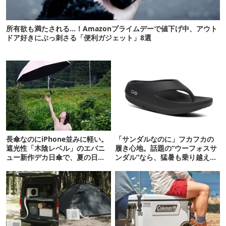
所有欲も満たされる…！Amazonプライムデーで値下げ中、アウト
ドア好きにぶっ刺さる「便利ガジェット」8選
長傘なのにiPhone並みに軽い。
「サンダルなのに」フカフカの
遮光性「木陰レベル」のエバニ
履き心地。話題の“ウーフォスサ
ュー新作デカ日傘で、夏の日焼
ンダル”なら、猛暑も乗り越えら
けを食い止める！
れるかも