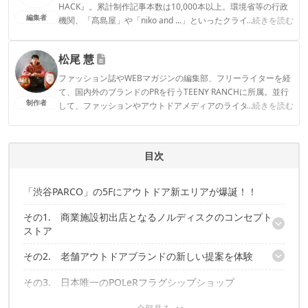
HACK』。累計制作記事本数は10,000本以上。環境省等の行政
編集者
機関、「髙島屋」や「niko and ...」といったクライアントとの
...続きを読む
連携実績多数。また、TBSテレビ『ラヴィット！』等、各メデ
ィアで登壇機会多数の編集部員も所属。
松尾 慧
CAMP HACK編集部のプロフィール
ファッション誌やWEBマガジンの編集部、フリーライターを経
て、国内外のブランドのPRを行うTEENY RANCHに所属。並行
制作者
して、ファッションやアウトドアメディアのライターとしても
...続きを読む
活動中。ついに大型テント「ギギ-2」をゲットしたことで拍車
がかかり、今まで以上にキャンプギアの沼にハマっていきそう
です。
目次
松尾 慧のプロフィール
「渋谷PARCO」の5Fにアウトドア新エリアが爆誕！！
その1. 商業施設初出店となるノルディスクのコンセプト
ストア
その2. 老舗アウトドアブランドの新しい提案を体験
玄人がうなる、通なギアセレクト
即完売していたLEDライトや細かなギアもラインナップ
その3. 日本唯一のPOLeRフラグシップショップ
小物のラインナップはフロアの中でもトップクラス！
オープン記念の数量限定グッズも発売中
新作シュラフを先行予約！
その4. 本物志向のアウトドアスタイルならL.L.Bean