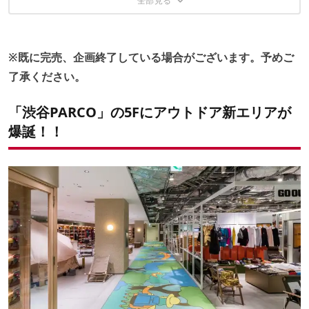
その5. nonnative藤井隆行氏が監修した名作モデルをリリ
ース
※既に完売、企画終了している場合がございます。予めご
その6. CAMP HACKも出店！よりどりみどりなポップアッ
了承ください。
プスペース
半日居れるアウトドアエリアとまさにこのこと！
「渋谷PARCO」の5Fにアウトドア新エリアが
爆誕！！