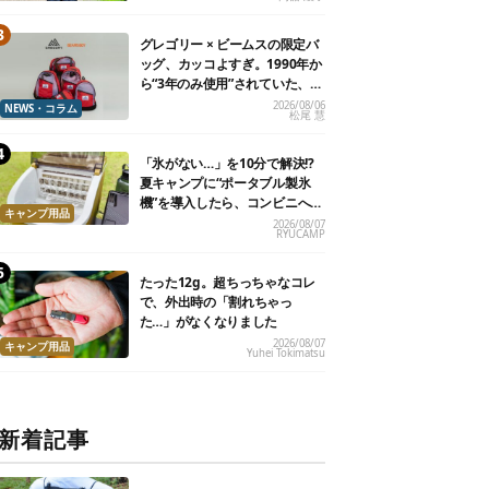
グレゴリー × ビームスの限定バ
ッグ、カッコよすぎ。1990年か
ら“3年のみ使用”されていた、紫
タグが復活
2026/08/06
NEWS・コラム
松尾 慧
「氷がない…」を10分で解決!?
夏キャンプに“ポータブル製氷
機”を導入したら、コンビニへ走
キャンプ用品
る必要がなくなった
2026/08/07
RYUCAMP
たった12g。超ちっちゃなコレ
で、外出時の「割れちゃっ
た…」がなくなりました
2026/08/07
キャンプ用品
Yuhei Tokimatsu
新着記事