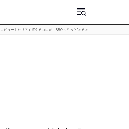
均レビュー】セリアで買えるコレが、BBQの困った“あるある”を解決！どう使うか分