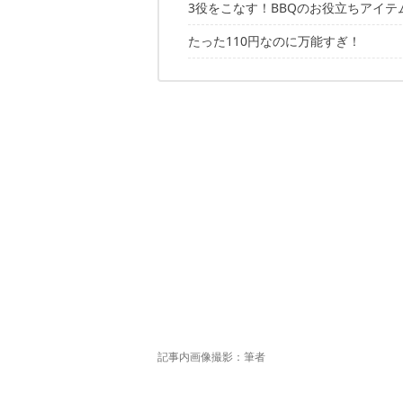
3役をこなす！BBQのお役立ちアイテ
たった110円なのに万能すぎ！
サイズは？
取り付けは簡単！スッと挟むだけ
置き場に困るお箸もスッと置くだけ
風速○mまで大丈夫!?
スタッキングもできる！
おうちでも大活躍！
記事内画像撮影：筆者