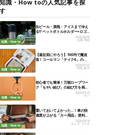
知識・How toの人気記事を探
す
缶ビール・酒瓶・アイスまで冷え
る!? ペットボトルホルダー×ロゴ
ス保冷剤が夏の最強コンビだった
2026/08/05
山畑 理絵
知識・How to
【遠征前にやろう】100均で魔改
造！コールマン「テイク6」の使
い勝手を“倍の倍”にする裏ワザ6連
2026/07/27
内舘 綾子
発
知識・How to
初心者でも簡単！万能ロープワー
ク「もやい結び」の結び方を画像
で解説
2025/03/25
キバ
知識・How to
置いておいてよかった…！車の快
適度が上がる「カー用品」便利グ
ッズ27選
2026/03/18
ヨシダ コウキ
知識・How to