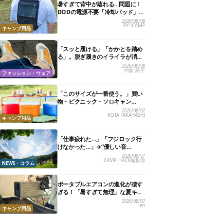
暑すぎて背中が蒸れる…問題に！
DODの電源不要「冷却パッド」を
試したら、夏の移動がラクになっ
2026/08/08
RYUCAMP
た
キャンプ用品
「スッと履ける」「かかとを踏め
る」。脱ぎ履きのイライラが消え
る快適“スニーカーサンダル”6選
2026/08/08
内舘 綾子
ファッション・ウェア
「このサイズが一番使う。」買い
物・ピクニック・ソロキャン
に“ちょうどいい”小型クーラーボ
2026/08/07
KOTA TAKAHASHI
ックス13選
キャンプ用品
「仕事疲れた…」「フジロック行
けなかった…」→“優しい音
楽”と“大きな自然”で治癒。まだ間
2026/08/07
CAMP HACK編集部
に合います。
NEWS・コラム
ポータブルエアコンの進化が凄す
ぎる！「暑すぎて無理」な夏キャ
ンプを激変させる最新5選
2026/08/07
eri
キャンプ用品