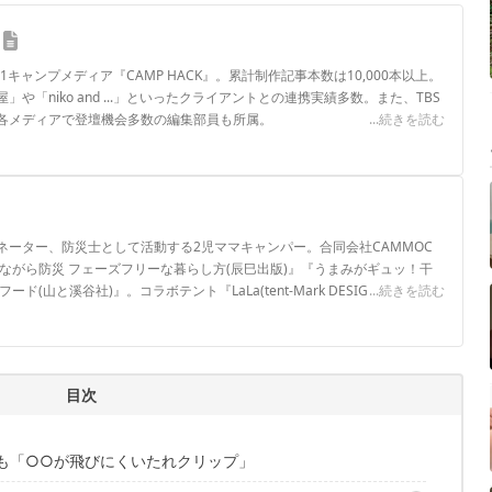
.1キャンプメディア『CAMP HACK』。累計制作記事本数は10,000本以上。
や「niko and ...」といったクライアントとの連携実績多数。また、TBS
各メディアで登壇機会多数の編集部員も所属。
...続きを読む
ロフィール
ネーター、防災士として活動する2児ママキャンパー。合同会社CAMMOC
ながら防災 フェーズフリーな暮らし方(辰巳出版)』『うまみがギュッ！干
(山と溪谷社)』。コラボテント『LaLa(tent-Mark DESIGNS)』。SNS
...続きを読む
フォローしていただけると嬉しいです！▶2016年～CAMP HACKライター
目次
名も「○○が飛びにくいたれクリップ」