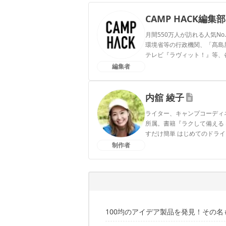
CAMP HACK編集部
月間550万人が訪れる人気No
環境省等の行政機関、「髙島屋」
テレビ『ラヴィット！』等、
編集者
CAMP HACK編集部のプ
内舘 綾子
ライター、キャンプコーディ
所属。書籍『ラクして備える 
すだけ簡単 はじめてのドライフード
メインはInstagram気軽に
制作者
内舘 綾子のプロフィール
100均のアイデア製品を発見！その