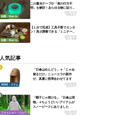
この蓄光テープが「夜の行方不
明」を解決！あらゆる物に貼りま
くり、効果を実証してみた
2026/01/14
関美奈子
知識・How to
【１分で完成】工具不要でカンタ
ン！高さ調整できる「ミニテーブ
ル」作ってみた。材料はまさか
2025/02/04
秋元 祐輝
の…
知識・How to
人気記事
「日傘はめんどう」→「じゃあ
被るだけ」ニューエラの新作
が、真夏に照準合わせてます
2026/08/06
NEWS・コラム
黒田祥平
「帽子じゃ焼ける」「日傘は荷
物」→ちょうどいいアイテムが
スノーピークにありました
2026/08/08
ファッション・ウェア
内舘 綾子