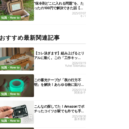
“保冷剤どこに入れる問題”を、た
ったの100円で解決できた話【超
簡単DIY】
2025/07/07
キバ
知識・How to
おすすめ最新関連記事
【コレ泳ぎます】組み上げるとリ
アルに動く。この「工作キッ
ト」、インテリアにもいいんです
2026/03/19
Yuhei Tokimatsu
知識・How to
この蓄光テープが「夜の行方不
明」を解決！あらゆる物に貼りま
くり、効果を実証してみた
2026/01/14
関美奈子
知識・How to
こんなの探してた！Amazonでポ
チったコイツが家でも外でも手放
せない相棒を作ってくれました
2025/09/30
森木香蛍
【私的神アイテム】
知識・How to