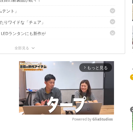
ムテント」
たりワイドな「チェア」
ームエアー/MDX +」
ブルファンベンチレーション」
LEDランタンにも新作が
トフォールディングチェアワイド」
イパン「ダブルパンクッカー」
トルランタン」
ャブルハンギングランタン」
フトクーラー 「デイリークーラートート/25L」
クアウェイランタンスタンド」
立つセットアイテム
もっと見る
arrow_forward_ios
ロキャンプスタートパッケージ」
ヤーツールセット」
アルコールバーナー&クッカーセット」
セットアイテム詳細
ブルウェアセットファミリー」
ム/S」
0」
ーマット/S」
Powered by 
GliaStudios
 ）」
ブル」