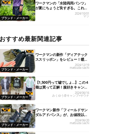
ワークマンの「水陸両用パンツ」
が夏にちょうど良すぎる。これで
1,900円ってどゆこと…
2024/10/01
マツ
ブランド・メーカー
おすすめ最新関連記事
ワークマンの新作「ディアテック
ススリッポン」をレビュー！暖か
さやサイズ感は？
2024/12/19
matsuda sachi
ブランド・メーカー
【1,500円って嘘でしょ…】この４
着は買って正解！服好きキャンパ
ーの「ワークマン」ガチ買い夏服
2024/06/16
みくゆう@キャンプ×サウナ
レビュー
ブランド・メーカー
ワークマン新作「フィールドサン
ダルアドバンス」が、お値段以上
のハイクオリティ！
2024/06/20
matsuda sachi
ブランド・メーカー