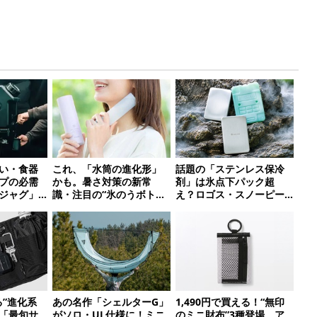
い・食器
これ、「水筒の進化形」
話題の「ステンレス保冷
プの必需
かも。暑さ対策の新常
剤」は氷点下パック超
ジャグ」
識・注目の“氷のうボト
え？ロゴス・スノーピー
ル”10選
ク・爆売れノーブランド
品を比べてみた
る”進化系
あの名作「シェルターG」
1,490円で買える！“無印
「最旬サ
がソロ・UL仕様に！ミニ
のミニ財布”3種登場。ア