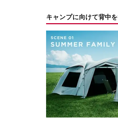
ファイアープレイスシート
アウトランダーマイクロストーブPZ
キャンプに向けて背中を
パックアウェイ ソロクッカーセット
ラギットパッカウェイランタン