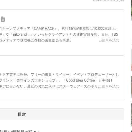
.1キャンプメディア『CAMP HACK』。累計制作記事本数は10,000本以上。
や「niko and ...」といったクライアントとの連携実績多数。また、TBS
各メディアで登壇機会多数の編集部員も所属。
...続きを読む
ロフィール
トドア業界に転身。フリーの編集・ライター、イベントプロデューサーとし
ンド「赤ワインの大漁ショップ」、「Good Idea Coffee」も手掛け
ギアに目がない。最近のお気に入りはスターウェアーズのポリカーボネート
...続きを読む
目次
注目の新製品が続々！