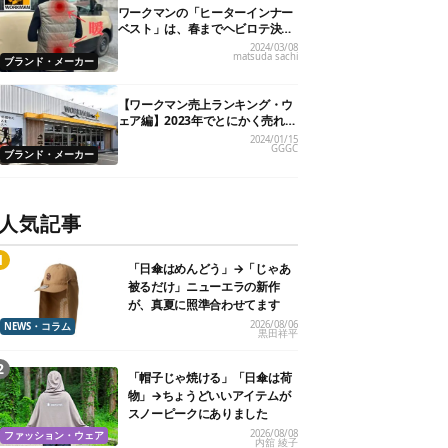
ワークマンの「ヒーターインナー
ベスト」は、春までヘビロテ決定
です！
2024/03/08
matsuda sachi
ブランド・メーカー
【ワークマン売上ランキング・ウ
ェア編】2023年でとにかく売れた
人気製品TOP5
2024/01/15
GGGC
ブランド・メーカー
人気記事
「日傘はめんどう」→「じゃあ
被るだけ」ニューエラの新作
が、真夏に照準合わせてます
2026/08/06
NEWS・コラム
黒田祥平
「帽子じゃ焼ける」「日傘は荷
物」→ちょうどいいアイテムが
スノーピークにありました
2026/08/08
ファッション・ウェア
内舘 綾子