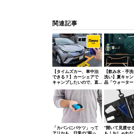
関連記事
【タイムズカー、車中泊
【飲み水・手洗
できる？】カーシェアで
洗い】夏キャン
キャンプしたいので、直
品「ウォーター
接聞いてみました
おすすめ18選
「カバンにバケツ」って
“開いて見渡せ
アリかも。日常の“困っ
も！おしゃれな