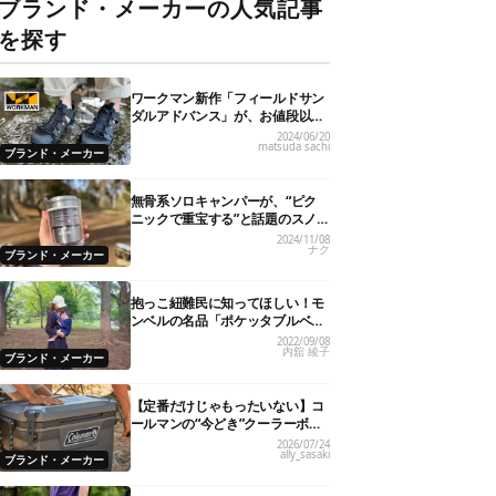
ブランド・メーカーの人気記事
を探す
ワークマン新作「フィールドサン
ダルアドバンス」が、お値段以上
のハイクオリティ！
2024/06/20
matsuda sachi
ブランド・メーカー
無骨系ソロキャンパーが、“ピク
ニックで重宝する”と話題のスノ
ーピーク「サヨウ」を使ってみた
2024/11/08
ナク
ら…
ブランド・メーカー
抱っこ紐難民に知ってほしい！モ
ンベルの名品「ポケッタブルベビ
ーキャリア」が全パパママにおす
2022/09/08
内舘 綾子
すめの理由
ブランド・メーカー
【定番だけじゃもったいない】コ
ールマンの“今どき”クーラーボッ
クス7選！
2026/07/24
ally_sasaki
ブランド・メーカー