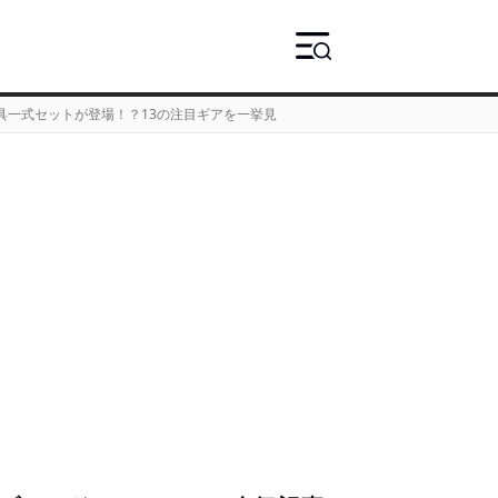
具一式セットが登場！？13の注目ギアを一挙見