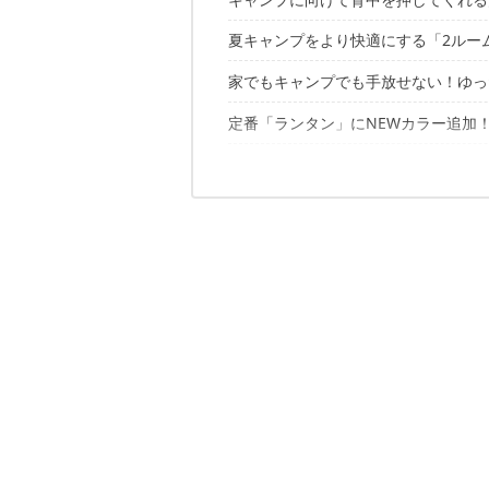
夏キャンプをより快適にする「2ルー
家でもキャンプでも手放せない！ゆっ
通気性が1.5倍向上「タフスクリーン2ル
併せて使えば涼しさ倍増！「リバーシ
定番「ランタン」にNEWカラー追加！
揺れが気持ちいい「クロスロッカー」
ゆったり座れるローチェア「コンパク
ソロキャンプで活躍必至！便利なフラ
コールマンレッドが映える「ワンマン
テント内を優しく照らす「リチャージ
日常使いとしても◎エコバッグ付きのソ
リュックに入るコンパクト収納「パッ
初心者にやさしい！焚き火・調理で役
必要なギア全てキャリーにイン！「ソ
焚き火周りはこれで完璧「ボンファイ
ソロキャンプで使いたい「コンパクト
「ソロキャンプスタートパッケージ」
環境にも配慮した「オーガニックテー
キャンプをもっと身近に！
2022年新作「インスタントアップドー
2022年新作「コンパクトコルネット/L
2022年新作「コンパクトインフレータ
2022年新作「ファンチェア（コヨーテ
2022年新作「コンパクトアルミテー
ファイアーディスクソロ