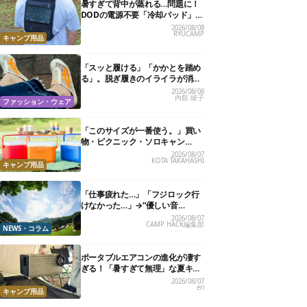
暑すぎて背中が蒸れる…問題に！
DODの電源不要「冷却パッド」を
試したら、夏の移動がラクになっ
2026/08/08
RYUCAMP
た
キャンプ用品
「スッと履ける」「かかとを踏め
る」。脱ぎ履きのイライラが消え
る快適“スニーカーサンダル”6選
2026/08/08
内舘 綾子
ファッション・ウェア
「このサイズが一番使う。」買い
物・ピクニック・ソロキャン
に“ちょうどいい”小型クーラーボ
2026/08/07
KOTA TAKAHASHI
ックス13選
キャンプ用品
「仕事疲れた…」「フジロック行
けなかった…」→“優しい音
楽”と“大きな自然”で治癒。まだ間
2026/08/07
CAMP HACK編集部
に合います。
NEWS・コラム
ポータブルエアコンの進化が凄す
ぎる！「暑すぎて無理」な夏キャ
ンプを激変させる最新5選
2026/08/07
eri
キャンプ用品