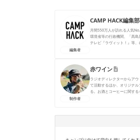
CAMP HACK編集部
月間550万人が訪れる人気No
環境省等の行政機関、「髙島屋」
テレビ『ラヴィット！』等、
編集者
CAMP HACK編集部のプ
赤ワイン
ラジオディレクターからアウ
て活動するほか、オリジナルブラ
る。お酒とコーヒーに関する
製ロックグラス。
制作者
赤ワインのプロフィール
キャンプに向けて背中を押してくれる