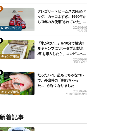
グレゴリー × ビームスの限定バ
ッグ、カッコよすぎ。1990年か
ら“3年のみ使用”されていた、紫
タグが復活
2026/08/06
NEWS・コラム
松尾 慧
「氷がない…」を10分で解決!?
夏キャンプに“ポータブル製氷
機”を導入したら、コンビニへ走
キャンプ用品
る必要がなくなった
2026/08/07
RYUCAMP
たった12g。超ちっちゃなコレ
で、外出時の「割れちゃっ
た…」がなくなりました
2026/08/07
キャンプ用品
Yuhei Tokimatsu
新着記事