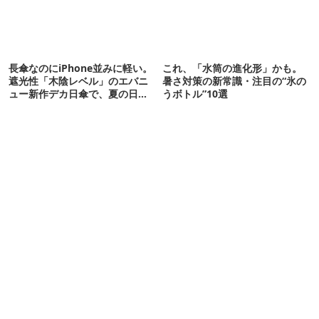
長傘なのにiPhone並みに軽い。
これ、「水筒の進化形」かも。
遮光性「木陰レベル」のエバニ
暑さ対策の新常識・注目の“氷の
ュー新作デカ日傘で、夏の日焼
うボトル”10選
けを食い止める！