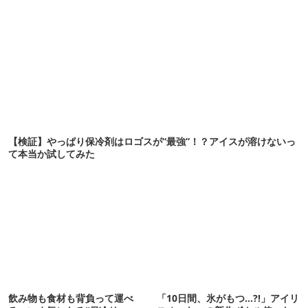
【検証】やっぱり保冷剤はロゴスが“最強”！？アイスが溶けないっ
て本当か試してみた
飲み物も食材も背負って運べ
「10日間、氷がもつ…?!」アイリ