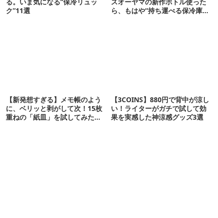
る。いま気になる“保冷リュッ
スオーヤマの新作ボトル使った
ク”11選
ら、もはや“持ち運べる保冷庫
級”で震えた
【新発想すぎる】メモ帳のよう
【3COINS】880円で背中が涼し
に、ベリッと剥がして次！15枚
い！ライターがガチで試して効
重ねの「紙皿」を試してみた
果を実感した神涼感グッズ3選
ら…