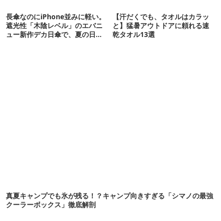
長傘なのにiPhone並みに軽い。
【汗だくでも、タオルはカラッ
遮光性「木陰レベル」のエバニ
と】猛暑アウトドアに頼れる速
ュー新作デカ日傘で、夏の日焼
乾タオル13選
けを食い止める！
真夏キャンプでも氷が残る！？キャンプ向きすぎる「シマノの最強
クーラーボックス」徹底解剖