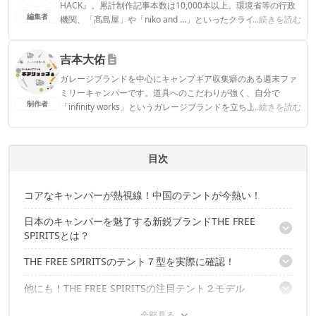
HACK』。累計制作記事本数は10,000本以上。環境省等の行政
編集者
機関、「髙島屋」や「niko and ...」といったクライアントとの
...続きを読む
連携実績多数。また、TBSテレビ『ラヴィット！』等、各メデ
ィアで登壇機会多数の編集部員も所属。
吉本大佑
CAMP HACK編集部のプロフィール
ガレージブランドを中心にキャンプギア収集癖のある週末ファ
ミリーキャンパーです。道具へのこだわりが強く、自分で
制作者
「infinity works」というガレージブランドを立ち上げるほどギ
...続きを読む
ア沼にはまっています。
吉本大佑のプロフィール
目次
コアなキャンパーが熱視線！中国のテントが今熱い！
日本のキャンパーを魅了する新鋭ブランドTHE FREE
SPIRITSとは？
THE FREE SPIRITSのテント７型を実際に確認！
ハイブランドから依頼が殺到するほどの品質
シルエットがとにかく美しい
他にも！THE FREE SPIRITSの注目テント２モデル
①ゆったり使える2人用テント「STARS 2」
②軽さと強さで注目！山岳シーンで注目される「gemini」
THE FREE SPIRITSの大注目テント「YOTO PLUS」を筆者