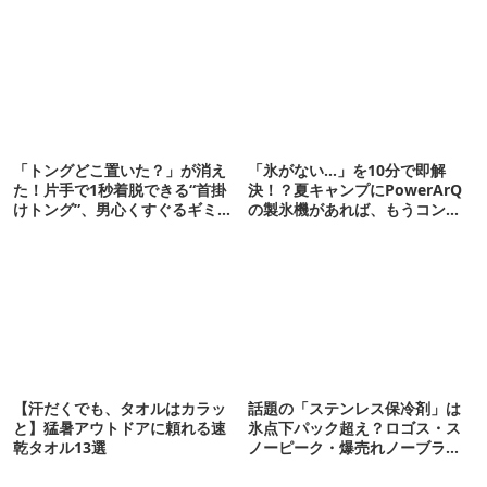
「トングどこ置いた？」が消え
「氷がない…」を10分で即解
た！片手で1秒着脱できる“首掛
決！？夏キャンプにPowerArQ
けトング”、男心くすぐるギミッ
の製氷機があれば、もうコンビ
クが最高だった
ニ走らなくていいぞ
【汗だくでも、タオルはカラッ
話題の「ステンレス保冷剤」は
と】猛暑アウトドアに頼れる速
氷点下パック超え？ロゴス・ス
乾タオル13選
ノーピーク・爆売れノーブラン
ド品を比べてみた