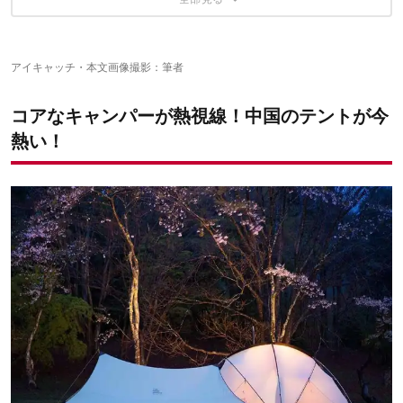
①ゆったり4人用ドームテント「SKYDOME」
③軽さと使い勝手で注目！さまざまな使い方ができる「pangolin
が実際に宿泊レビュー！
②大型のドームテント「ROBOTEC」
2.0」
④荷物量を軽減！登山に最適な「LIBRA 2」
実際に使ってみて、ここが気になった！
張り姿が美しい！
⑤2021年新作！ファミリーで使える「WOODEN HOUSE」
アイキャッチ・本文画像撮影：筆者
とにかく生地がいい
⑥美しさがピカイチ！THE FREE SPIRITS唯一のタープ
おしゃれなTHE FREE SPIRITSのテントを持ってキャンプ
ポール取り付けに力が必要
とても軽く持ち運びが楽！
「DIAMOND TARP」
に出かけよう！
汚れやすい
設営がとても簡単
コアなキャンパーが熱視線！中国のテントが今
⑦ファミリー向けトンネル型テント「YOTO PLUS」
寝室がちょっと狭い
パーツへのこだわりが凄い
熱い！
九州初上陸！THE FREE SPIRITSのテントが購入できるWOODS