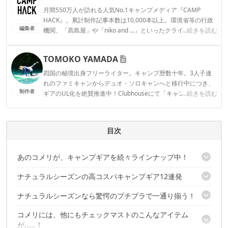
月間550万人が訪れる人気No.1キャンプメディア『CAMP
HACK』。累計制作記事本数は10,000本以上。環境省等の行政
編集者
機関、「髙島屋」や「niko and ...」といったクライアントとの
...続きを読む
連携実績多数。また、TBSテレビ『ラヴィット！』等、各メデ
ィアで登壇機会多数の編集部員も所属。
TOMOKO YAMADA
CAMP HACK編集部のプロフィール
四国の秘境出身フリーライター。キャンプ歴数十年。3人子連
れのファミキャンからデュオ・ソロキャンへと移行中につき、
制作者
ギアのUL化を絶賛推進中！Clubhouseにて「キャンパーさんよ
...続きを読む
ってらっしゃい！」モデレーターやってます。よってらっしゃ
い〜！ Instagram：@tomokoyamada76
TOMOKO YAMADAのプロフィール
目次
あのコメリが、キャンプギアを続々ラインナップ中！
ナチュラルシーズンの高コスパキャンプギア12連発
オリジナルブランド「ナチュラルシーズン」の品揃えが本気度
MAX！
ナチュラルシーズンなら驚愕のプチプラで一通り揃う！
①一体型フレームで組み立て楽々「クイックアップ キャノピー付
テント」7,980円〜
コメリには、他にもチェックマストのこんなアイテム
ソロキャンプのパターンなら、なんと【 total ：33,418円 】
②連結可能「クイックエアーマットレス ピロー付」2,480円
が……！