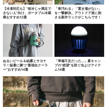
【冷凍対応も】“保冷じゃ満足で
「車汚れる」「置き場がない」
きない人”向け、ポータブル冷蔵
を一撃解決。アウトドア派に刺
庫おすすめ12選
さる新作ラックがこちらです！
ぬるいビール＆結露とサヨナ
「準備不足だった…」夏キャン
ラ！猛暑に勝つ“最強缶クーラ
プの“絶望”を防ぐ虫よけアイテ
ー”おすすめ14選
ム14選