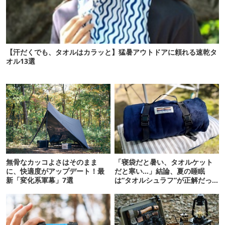
【汗だくでも、タオルはカラッと】猛暑アウトドアに頼れる速乾タ
オル13選
無骨なカッコよさはそのまま
「寝袋だと暑い、タオルケット
に、快適度がアップデート！最
だと寒い…」結論、夏の睡眠
新「変化系軍幕」7選
は“タオルシュラフ”が正解だっ
た