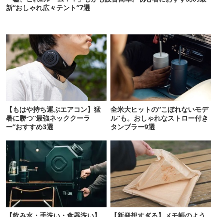
新“おしゃれ広々テント”7選
【もはや持ち運ぶエアコン】猛
全米大ヒットの“こぼれないモデ
暑に勝つ“最強ネッククーラ
ル”も。おしゃれなストロー付き
ー”おすすめ3選
タンブラー9選
【飲み水・手洗い・食器洗い】
【新発想すぎる】メモ帳のよう