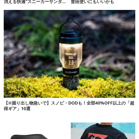
消える快適“スニーカーサンダ
普段使いにもいいかも
ル”6選
【※掘り出し物急いで】スノピ・DODも！全部40%OFF以上の「超
得ギア」10選