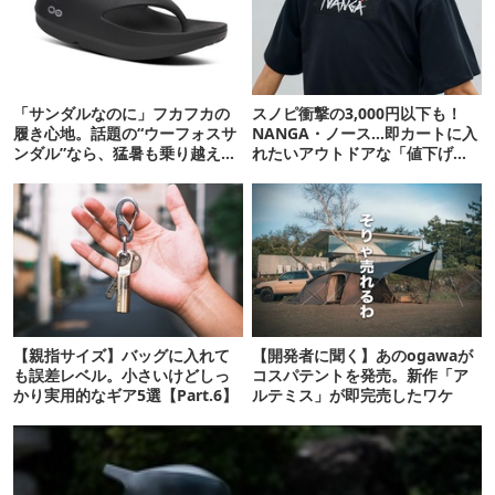
「サンダルなのに」フカフカの
スノピ衝撃の3,000円以下も！
履き心地。話題の“ウーフォスサ
NANGA・ノース…即カートに入
ンダル”なら、猛暑も乗り越えら
れたいアウトドアな「値下げ夏
れるかも
服」12選
【親指サイズ】バッグに入れて
【開発者に聞く】あのogawaが
も誤差レベル。小さいけどしっ
コスパテントを発売。新作「ア
かり実用的なギア5選【Part.6】
ルテミス」が即完売したワケ