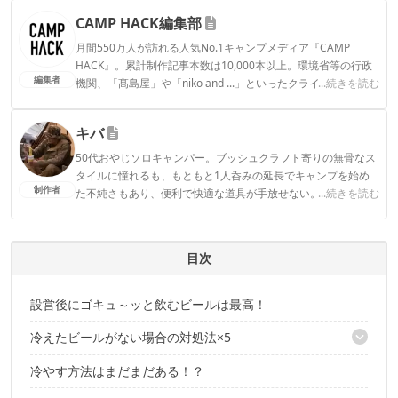
CAMP HACK編集部
月間550万人が訪れる人気No.1キャンプメディア『CAMP
HACK』。累計制作記事本数は10,000本以上。環境省等の行政
編集者
機関、「髙島屋」や「niko and ...」といったクライアントとの
...続きを読む
連携実績多数。また、TBSテレビ『ラヴィット！』等、各メデ
ィアで登壇機会多数の編集部員も所属。
キバ
CAMP HACK編集部のプロフィール
50代おやじソロキャンパー。ブッシュクラフト寄りの無骨なス
タイルに憧れるも、もともと1人呑みの延長でキャンプを始め
制作者
た不純さもあり、便利で快適な道具が手放せない。
...続きを読む
キバのプロフィール
目次
設営後にゴキュ～ッと飲むビールは最高！
冷えたビールがない場合の対処法×5
冷やす方法はまだまだある！？
1つ目の方法： 川の水でビールを冷やす！
2つ目の方法： 濡らしたタオルと扇風機で冷やす！