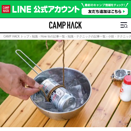
CAMP HACK トップ
›
知識・How toの記事一覧
›
知識・テクニックの記事一覧
›
小技・テクニッ