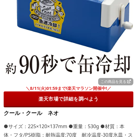
この商品を見る
＼8/11(火)01:59まで!楽天マラソン開催中!／
楽天市場で詳細を調べよう
クール・クール ネオ
●サイズ：225×120×137mm ●重量：530g ●材質：本
体・フタ/PS樹脂：耐熱温度:70度 耐冷温度-30度氷皿・ス