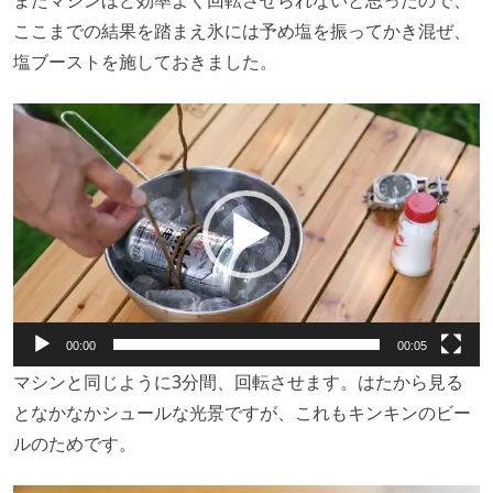
またマシンほど効率よく回転させられないと思ったので、
ここまでの結果を踏まえ氷には予め塩を振ってかき混ぜ、
塩ブーストを施しておきました。
動
画
プ
レ
ー
ヤ
ー
00:00
00:05
マシンと同じように3分間、回転させます。はたから見る
となかなかシュールな光景ですが、これもキンキンのビー
ルのためです。