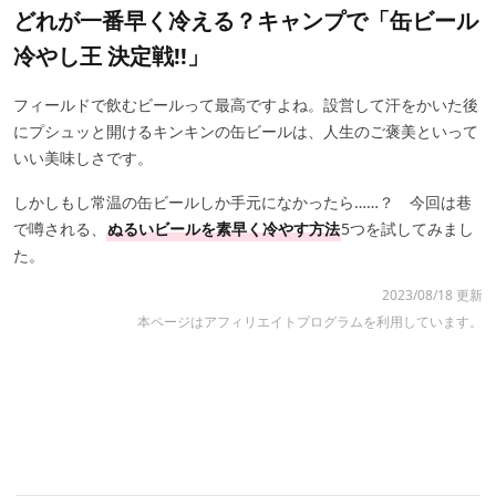
どれが一番早く冷える？キャンプで「缶ビール
冷やし王 決定戦!!」
フィールドで飲むビールって最高ですよね。設営して汗をかいた後
にプシュッと開けるキンキンの缶ビールは、人生のご褒美といって
いい美味しさです。
しかしもし常温の缶ビールしか手元になかったら……？ 今回は巷
で噂される、
ぬるいビールを素早く冷やす方法
5つを試してみまし
た。
2023/08/18 更新
本ページはアフィリエイトプログラムを利用しています。