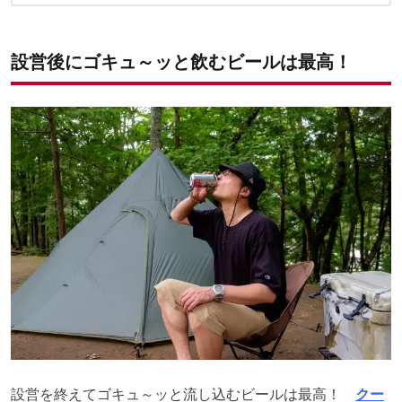
3つ目の方法： 氷水に塩を加えて激しく冷やす！
4つ目の方法：急冷マシンを使って冷やす！
5つ目の方法：身近なもので即席の急冷マシンを作って冷やす！
設営後にゴキュ～ッと飲むビールは最高！
設営を終えてゴキュ～ッと流し込むビールは最高！
クー