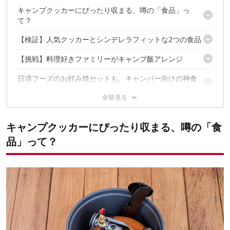
キャンプクッカーにぴったり収まる、噂の「食品」っ
て？
【検証】人気クッカーとシンデレラフィットな2つの食品
あの食品がシンデレラフィット!?
【挑戦】料理好きファミリーがキャンプ飯アレンジ
シンデレラフィットその1：モンベルのアルパインクッカー × フェ
ットチーネ
日清フーズのお好み焼セットも、キャンパー向けの神食
アレンジレシピその1：サバのうまみがたっぷり絡んだ「サバカン
シンデレラフィットその2：トランギアのメスティン × スパゲティ
品だった
チーノ」
アレンジレシピその2：シーフード具材とトマト風味がベストマッ
【実食】調理時間30分で完成した豪華3品
アレンジレシピその3：デミグラスソースが決め手の「デミオコサ
チ「TJペスカトーレ」
ンド」
キャンプクッカーにぴったり収まる、噂の「食
もしかして日清フーズってアウトドアに寄り添う食品メーカ
ーなの？
品」って？
【プレゼント情報】抽選で10名様に日清フーズ製品詰め
合わせセットが当たる！
応募方法