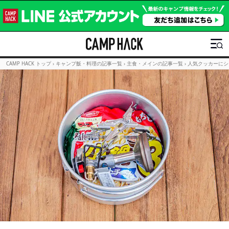
CAMP HACK トップ
›
キャンプ飯・料理の記事一覧
›
主食・メインの記事一覧
›
人気クッカーにシ