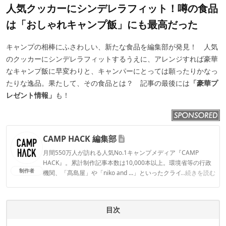
人気クッカーにシンデレラフィット！噂の食品
は「おしゃれキャンプ飯」にも最高だった
キャンプの相棒にふさわしい、新たな食品を編集部が発見！ 人気
のクッカーにシンデレラフィットするうえに、アレンジすれば豪華
なキャンプ飯に早変わりと、キャンパーにとっては願ったりかなっ
たりな逸品。果たして、その食品とは？ 記事の最後には
「豪華プ
レゼント情報」
も！
CAMP HACK 編集部
月間550万人が訪れる人気No.1キャンプメディア『CAMP
HACK』。累計制作記事本数は10,000本以上。環境省等の行政
制作者
機関、「髙島屋」や「niko and ...」といったクライアントとの
...続きを読む
連携実績多数。また、TBSテレビ『ラヴィット！』等、各メデ
ィアで登壇機会多数の編集部員も所属。
CAMP HACK 編集部のプロフィール
目次